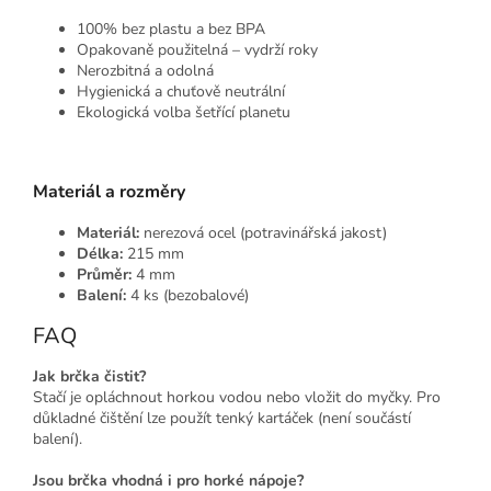
100% bez plastu a bez BPA
Opakovaně použitelná – vydrží roky
Nerozbitná a odolná
Hygienická a chuťově neutrální
Ekologická volba šetřící planetu
Materiál a rozměry
Materiál:
nerezová ocel (potravinářská jakost)
Délka:
215 mm
Průměr:
4 mm
Balení:
4 ks (bezobalové)
FAQ
Jak brčka čistit?
Stačí je opláchnout horkou vodou nebo vložit do myčky. Pro
důkladné čištění lze použít tenký kartáček (není součástí
balení).
Jsou brčka vhodná i pro horké nápoje?