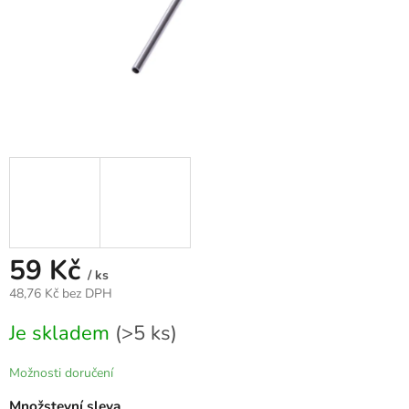
59 Kč
/ ks
48,76 Kč bez DPH
Měrná
Je skladem
(>5 ks)
cena:
Možnosti doručení
Množstevní sleva