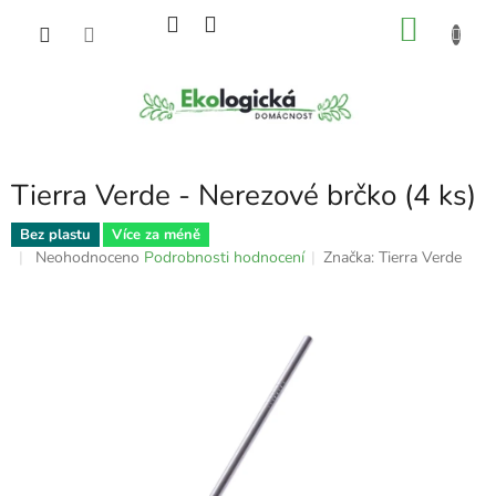
Přejít
NÁKU
na
obsah
KOŠÍK
Tierra Verde - Nerezové brčko (4 ks)
Bez plastu
Více za méně
Průměrné
Neohodnoceno
Podrobnosti hodnocení
Značka:
Tierra Verde
hodnocení
produktu
je
0,0
z
5
hvězdiček.