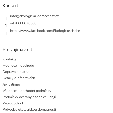
a
Kontakt
t
í
info
@
ekologicka-domacnost.cz
+420608628508
https://www.facebook.com/Ekologicke.cistice
Pro zajímavost...
Kontakty
Hodnocení obchodu
Doprava a platba
Detaily o přepravcích
Jak balíme?
Všeobecné obchodní podmínky
Podmínky ochrany osobních údajů
Velkoobchod
Průvodce ekologickou domácností