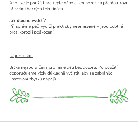
Ano, lze je použít i pro teplé nápoje, jen pozor na přehřátí kovu
při velmi horkých tekutinách.
Jak dlouho vydrží?
Při správné péči vydrží
prakticky neomezeně
– jsou odolná
proti korozi i poškození.
Upozornění:
Brčka nejsou určena pro malé děti bez dozoru. Po použití
doporučujeme vždy důkladně vyčistit, aby se zabránilo
usazování zbytků nápojů.
Z
á
p