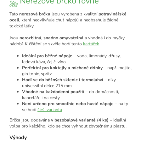
Nerezové brčko rovné
Tato
nerezová brčka
jsou vyrobena z kvalitní
potravinářské
oceli
, která neovlivňuje chuť nápojů a neobsahuje žádné
toxické látky.
Jsou
nerozbitná, snadno omyvatelná
a vhodná i do myčky
nádobí. K čištění se skvěle hodí tento
kartáček
.
Ideální pro běžné nápoje
– voda, limonády, džusy,
ledová káva, čaj či víno
Perfektní pro koktejly a míchané drinky
– např. mojito,
gin tonic, spritz
Hodí se do běžných sklenic i termolahví
– díky
univerzální délce 215 mm
Vhodné na každodenní použití
– do domácnosti,
kanceláře i na cesty
Není určeno pro smoothie nebo husté nápoje
– na ty
se hodí
širší varianta
Brčka jsou dodávána
v bezobalové variantě (4 ks)
– ideální
volba pro každého, kdo se chce vyhnout zbytečnému plastu.
Výhody