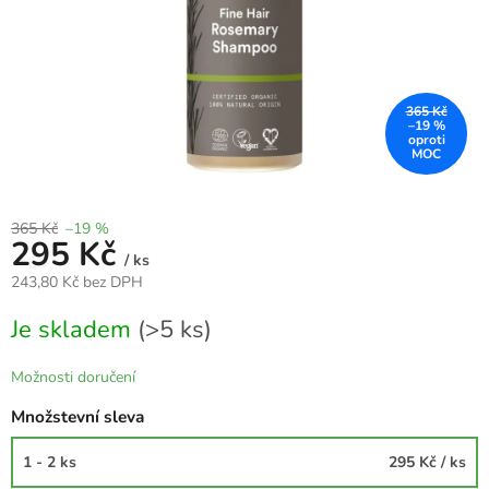
365 Kč
–19 %
365 Kč
–19 %
295 Kč
/ ks
243,80 Kč bez DPH
Měrná
Je skladem
(>5 ks)
cena:
Možnosti doručení
Množstevní sleva
1 - 2 ks
295 Kč
/ ks