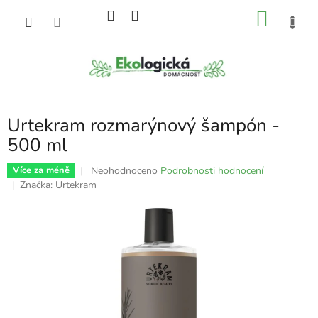
Přejít
NÁKU
na
obsah
KOŠÍK
Urtekram rozmarýnový šampón -
500 ml
Průměrné
Neohodnoceno
Podrobnosti hodnocení
Více za méně
hodnocení
Značka:
Urtekram
produktu
je
0,0
z
5
hvězdiček.