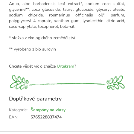
Aqua, aloe barbadensis leaf extract*, sodium coco sulfat,
glycerine**, coco glucoside, lauryl glucoside, glyceryl oleate,
sodium chloride, rosmarinus officinalis oil*, parfum,
polyglyceryl-4 caprate, xanthan gum, lysolecithin, citric acid,
coco-caprylate, tocopherol, beta-sit.
* složka z ekologického zemědělství
** vyrobeno z bio surovin
Chcete vědět víc o značce
Urtekram
?
Doplňkové parametry
Kategorie
:
Šampóny na vlasy
EAN
:
5765228837474