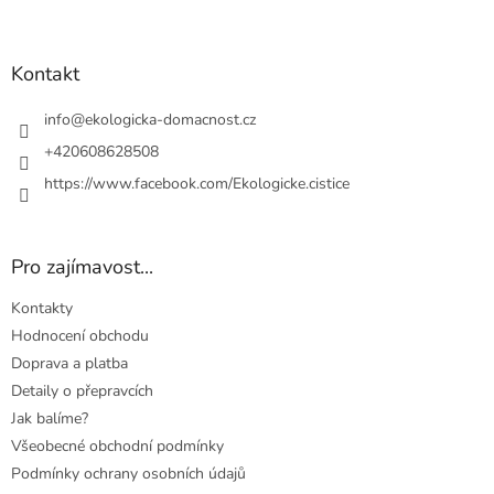
Z
á
p
a
Kontakt
t
í
info
@
ekologicka-domacnost.cz
+420608628508
https://www.facebook.com/Ekologicke.cistice
Pro zajímavost...
Kontakty
Hodnocení obchodu
Doprava a platba
Detaily o přepravcích
Jak balíme?
Všeobecné obchodní podmínky
Podmínky ochrany osobních údajů