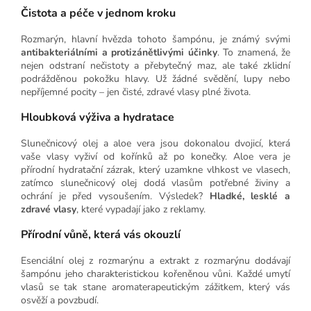
Čistota a péče v jednom kroku
Rozmarýn, hlavní hvězda tohoto šampónu, je známý svými
antibakteriálními a protizánětlivými účinky
. To znamená, že
nejen odstraní nečistoty a přebytečný maz, ale také zklidní
podrážděnou pokožku hlavy. Už žádné svědění, lupy nebo
nepříjemné pocity – jen čisté, zdravé vlasy plné života.
Hloubková výživa a hydratace
Slunečnicový olej a aloe vera jsou dokonalou dvojicí, která
vaše vlasy vyživí od kořínků až po konečky. Aloe vera je
přírodní hydratační zázrak, který uzamkne vlhkost ve vlasech,
zatímco slunečnicový olej dodá vlasům potřebné živiny a
ochrání je před vysoušením. Výsledek?
Hladké, lesklé a
zdravé vlasy
, které vypadají jako z reklamy.
Přírodní vůně, která vás okouzlí
Esenciální olej z rozmarýnu a extrakt z rozmarýnu dodávají
šampónu jeho charakteristickou kořeněnou vůni. Každé umytí
vlasů se tak stane aromaterapeutickým zážitkem, který vás
osvěží a povzbudí.