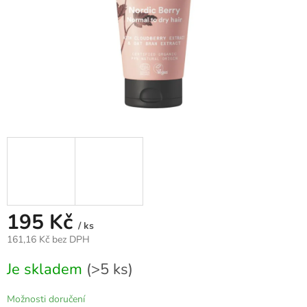
195 Kč
/ ks
161,16 Kč bez DPH
Měrná
Je skladem
(>5 ks)
cena:
Možnosti doručení