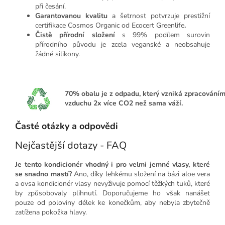
při česání.
Garantovanou kvalitu
a šetrnost potvrzuje prestižní
certifikace Cosmos Organic od Ecocert Greenlife
.
Čistě přírodní složení
s 99% podílem surovin
přírodního původu je zcela veganské a neobsahuje
žádné silikony.
70%
obalu je z odpadu, který vzniká zpracováním
vzduchu 2x více CO2 než sama váží.
Časté otázky a odpovědi
Nejčastější dotazy - FAQ
Je tento kondicionér vhodný i pro velmi jemné vlasy, které
se snadno mastí?
Ano, díky lehkému složení na bázi aloe vera
a ovsa kondicionér vlasy nevyživuje pomocí těžkých tuků, které
by způsobovaly plihnutí. Doporučujeme ho však nanášet
pouze od poloviny délek ke konečkům, aby nebyla zbytečně
zatížena pokožka hlavy.