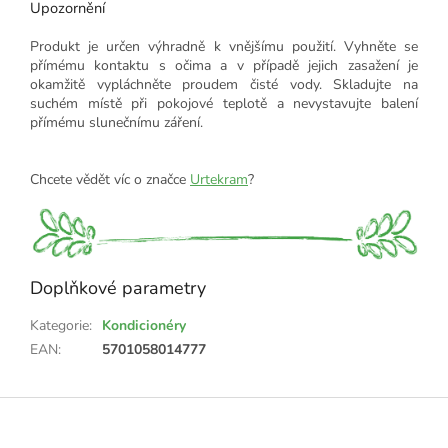
Upozornění
Produkt je určen výhradně k vnějšímu použití. Vyhněte se
přímému kontaktu s očima a v případě jejich zasažení je
okamžitě vypláchněte proudem čisté vody. Skladujte na
suchém místě při pokojové teplotě a nevystavujte balení
přímému slunečnímu záření.
Chcete vědět víc o značce
Urtekram
?
Doplňkové parametry
Kategorie
:
Kondicionéry
EAN
:
5701058014777
Z
á