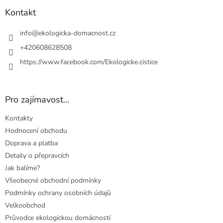
p
a
Kontakt
t
í
info
@
ekologicka-domacnost.cz
+420608628508
https://www.facebook.com/Ekologicke.cistice
Pro zajímavost...
Kontakty
Hodnocení obchodu
Doprava a platba
Detaily o přepravcích
Jak balíme?
Všeobecné obchodní podmínky
Podmínky ochrany osobních údajů
Velkoobchod
Průvodce ekologickou domácností