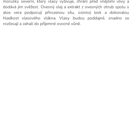
morušky severní, který vlasy vyživuje, chrání před vnějšími vlivy a
dodává jim svěžest. Ovesný olej a extrakt z ovesných otrub spolu s
aloe vera podporují přirozenou sílu, oslnivý lesk a dokonalou
hladkost vlasového vlákna. Vlasy budou poddajné, snadno se
rozčesají a zahalí do příjemné ovocné vůně.