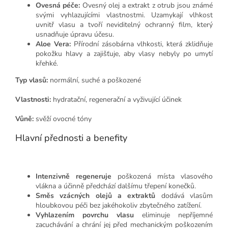
Ovesná péče:
Ovesný olej a extrakt z otrub jsou známé
svými vyhlazujícími vlastnostmi. Uzamykají vlhkost
uvnitř vlasu a tvoří neviditelný ochranný film, který
usnadňuje úpravu účesu.
Aloe Vera:
Přírodní zásobárna vlhkosti, která zklidňuje
pokožku hlavy a zajišťuje, aby vlasy nebyly po umytí
křehké.
Typ vlasů:
normální, suché a poškozené
Vlastnosti:
hydratační, regenerační a vyživující účinek
Vůně:
svěží ovocné tóny
Hlavní přednosti a benefity
Intenzivně regeneruje
poškozená místa vlasového
vlákna a účinně předchází dalšímu třepení konečků.
Směs vzácných olejů a extraktů
dodává vlasům
hloubkovou péči bez jakéhokoliv zbytečného zatížení.
Vyhlazením povrchu vlasu
eliminuje nepříjemné
zacuchávání a chrání jej před mechanickým poškozením