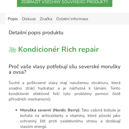
ZOBRAZIT VŠECHNY SOUVISEJÍCÍ PRODUKTY
Popis
Diskuze
Značka
Ostatní informace
Detailní popis produktu
Kondicionér Rich repair
Proč vaše vlasy potřebují sílu severské morušky
a ovsa?
Suché a poškozené vlasy mají narušenou strukturu, která
snadno ztrácí hydrataci a je náchylná k lámání. Tento
kondicionér efektivně řeší tyto problémy pomocí čistě
přírodních mechanismů:
Moruška severní (Nordic Berry):
Tato vzácná bobule je
bohatá na antioxidanty a vitamíny, které působí jako
ochranný štít proti oxidativnímu stresu a dodávají
vlasům energii.