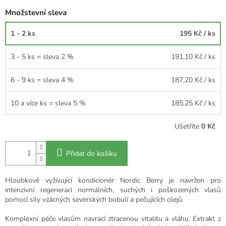
Množstevní sleva
1 - 2 ks
195 Kč
/ ks
3 - 5 ks = sleva 2 %
191,10 Kč
/ ks
6 - 9 ks = sleva 4 %
187,20 Kč
/ ks
10 a více ks = sleva 5 %
185,25 Kč
/ ks
Ušetříte
0 Kč
Přidat do košíku
Hloubkově vyživující kondicionér Nordic Berry je navržen pro
intenzivní regeneraci normálních, suchých i poškozených vlasů
pomocí síly vzácných severských bobulí a pečujících olejů.
Komplexní péče vlasům navrací ztracenou vitalitu a vláhu. Extrakt z