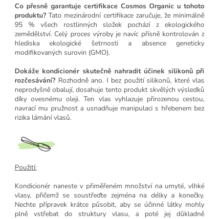
Co přesně garantuje certifikace Cosmos Organic u tohoto
produktu?
Tato mezinárodní certifikace zaručuje, že minimálně
95 % všech rostlinných složek pochází z ekologického
zemědělství. Celý proces výroby je navíc přísně kontrolován z
hlediska ekologické šetrnosti a absence geneticky
modifikovaných surovin (GMO).
Dokáže kondicionér skutečně nahradit účinek silikonů při
rozčesávání?
Rozhodně ano. I bez použití silikonů, které vlas
neprodyšně obalují, dosahuje tento produkt skvělých výsledků
díky ovesnému oleji. Ten vlas vyhlazuje přirozenou cestou,
navrací mu pružnost a usnadňuje manipulaci s hřebenem bez
rizika lámání vlasů.
Použití:
Kondicionér naneste v přiměřeném množství na umyté, vlhké
vlasy, přičemž se soustřeďte zejména na délky a konečky.
Nechte přípravek krátce působit, aby se účinné látky mohly
plně vstřebat do struktury vlasu, a poté jej důkladně