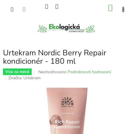
Přejít
NÁKU
na
obsah
KOŠÍK
Urtekram Nordic Berry Repair
kondicionér - 180 ml
Průměrné
Neohodnoceno
Podrobnosti hodnocení
Více za méně
hodnocení
Značka:
Urtekram
produktu
je
0,0
z
5
hvězdiček.