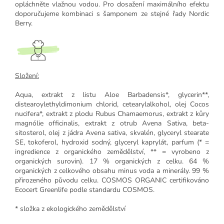
opláchněte vlažnou vodou. Pro dosažení maximálního efektu
doporučujeme kombinaci s šamponem ze stejné řady Nordic
Berry.
Složení:
Aqua, extrakt z listu Aloe Barbadensis*, glycerin**,
distearoylethyldimonium chlorid, cetearylalkohol, olej Cocos
nucifera*, extrakt z plodu Rubus Chamaemorus, extrakt z kůry
magnólie officinalis, extrakt z otrub Avena Sativa, beta-
sitosterol, olej z jádra Avena sativa, skvalén, glyceryl stearate
SE, tokoferol, hydroxid sodný, glyceryl kaprylát, parfum (* =
ingredience z organického zemědělství, ** = vyrobeno z
organických surovin). 17 % organických z celku. 64 %
organických z celkového obsahu minus voda a minerály. 99 %
přirozeného původu celku. COSMOS ORGANIC certifikováno
Ecocert Greenlife podle standardu COSMOS.
* složka z ekologického zemědělství