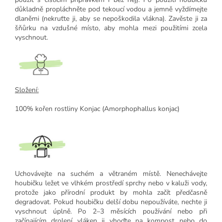
důkladně propláchněte pod tekoucí vodou a jemně vyždímejte
dlaněmi (nekruťte ji, aby se nepoškodila vlákna). Zavěste ji za
šňůrku na vzdušné místo, aby mohla mezi použitími zcela
vyschnout.
Složení:
100% kořen rostliny Konjac (Amorphophallus konjac)
Uchovávejte na suchém a větraném místě. Nenechávejte
houbičku ležet ve vlhkém prostředí sprchy nebo v kaluži vody,
protože jako přírodní produkt by mohla začít předčasně
degradovat. Pokud houbičku delší dobu nepoužíváte, nechte ji
vyschnout úplně. Po 2–3 měsících používání nebo při
začínajícím drolení vláken ji vhoďte na kompost nebo do