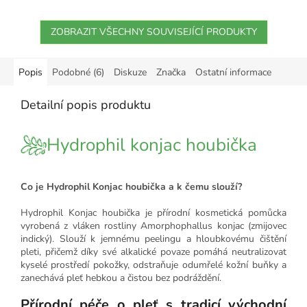
ZOBRAZIT VŠECHNY SOUVISEJÍCÍ PRODUKTY
Popis
Podobné (6)
Diskuze
Značka
Ostatní informace
Detailní popis produktu
Hydrophil konjac houbička
Co je Hydrophil Konjac houbička a k čemu slouží?
Hydrophil Konjac houbička je přírodní kosmetická pomůcka
vyrobená z vláken rostliny Amorphophallus konjac (zmijovec
indický). Slouží k jemnému peelingu a hloubkovému čištění
pleti, přičemž díky své alkalické povaze pomáhá neutralizovat
kyselé prostředí pokožky, odstraňuje odumřelé kožní buňky a
zanechává pleť hebkou a čistou bez podráždění.
Přírodní péče o pleť s tradicí východní