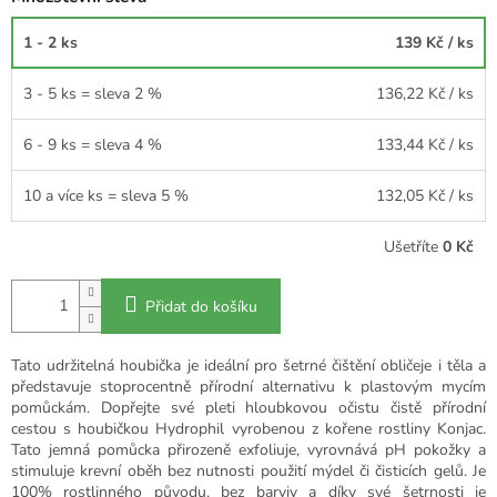
1 - 2 ks
139 Kč
/ ks
3 - 5 ks = sleva 2 %
136,22 Kč
/ ks
6 - 9 ks = sleva 4 %
133,44 Kč
/ ks
10 a více ks = sleva 5 %
132,05 Kč
/ ks
Ušetříte
0 Kč
Přidat do košíku
Tato udržitelná houbička je ideální pro šetrné čištění obličeje i těla a
představuje stoprocentně přírodní alternativu k plastovým mycím
pomůckám.
Dopřejte své pleti hloubkovou očistu čistě přírodní
cestou s houbičkou Hydrophil vyrobenou z kořene rostliny Konjac.
Tato jemná pomůcka přirozeně exfoliuje, vyrovnává pH pokožky a
stimuluje krevní oběh bez nutnosti použití mýdel či čisticích gelů. Je
100% rostlinného původu, bez barviv a díky své šetrnosti je