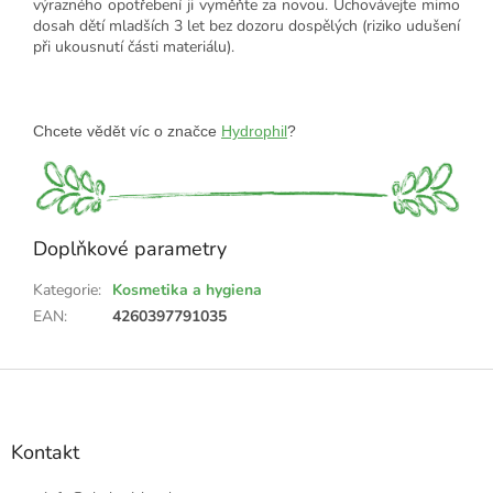
výrazného opotřebení ji vyměňte za novou. Uchovávejte mimo
dosah dětí mladších 3 let bez dozoru dospělých (riziko udušení
při ukousnutí části materiálu).
Chcete vědět víc o značce 
Hydrophil
?
Doplňkové parametry
Kategorie
:
Kosmetika a hygiena
EAN
:
4260397791035
Z
á
p
a
Kontakt
t