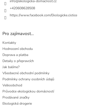
í
info
@
ekologicka-domacnost.cz
+420608628508
https://www.facebook.com/Ekologicke.cistice
Pro zajímavost...
Kontakty
Hodnocení obchodu
Doprava a platba
Detaily o přepravcích
Jak balíme?
Všeobecné obchodní podmínky
Podmínky ochrany osobních údajů
Velkoobchod
Průvodce ekologickou domácností
Prodávané značky
Ekologická drogerie