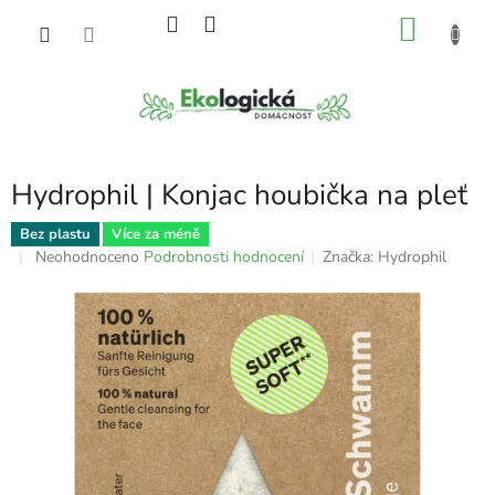
Přejít
NÁKU
na
obsah
KOŠÍK
Hydrophil | Konjac houbička na pleť
Bez plastu
Více za méně
Průměrné
Neohodnoceno
Podrobnosti hodnocení
Značka:
Hydrophil
hodnocení
produktu
je
0,0
z
5
hvězdiček.