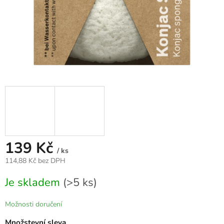
139 Kč
/ ks
114,88 Kč bez DPH
Měrná
Je skladem
(>5 ks)
cena:
Možnosti doručení
Množstevní sleva