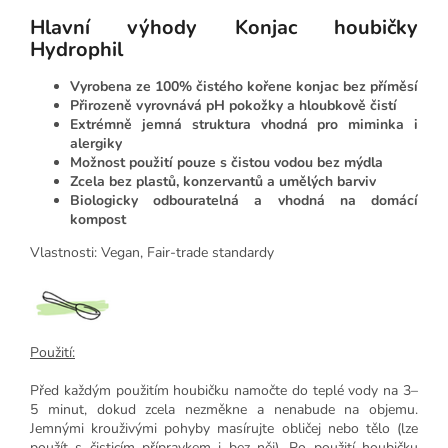
Hlavní výhody Konjac houbičky
Hydrophil
Vyrobena ze 100% čistého kořene konjac bez příměsí
Přirozeně vyrovnává pH pokožky a hloubkově čistí
Extrémně jemná struktura vhodná pro miminka i
alergiky
Možnost použití pouze s čistou vodou bez mýdla
Zcela bez plastů, konzervantů a umělých barviv
Biologicky odbouratelná a vhodná na domácí
kompost
Vlastnosti: Vegan, Fair-trade standardy
Použití:
Před každým použitím houbičku namočte do teplé vody na 3–
5 minut, dokud zcela nezměkne a nenabude na objemu.
Jemnými krouživými pohyby masírujte obličej nebo tělo (lze
použít s čisticím přípravkem i bez něj). Po použití houbičku