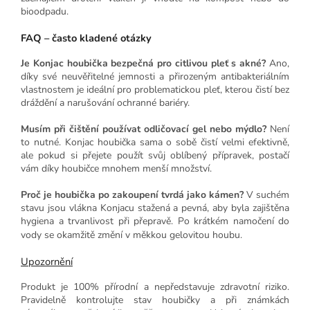
bioodpadu.
FAQ – často kladené otázky
Je Konjac houbička bezpečná pro citlivou pleť s akné?
Ano,
díky své neuvěřitelné jemnosti a přirozeným antibakteriálním
vlastnostem je ideální pro problematickou pleť, kterou čistí bez
dráždění a narušování ochranné bariéry.
Musím při čištění používat odličovací gel nebo mýdlo?
Není
to nutné. Konjac houbička sama o sobě čistí velmi efektivně,
ale pokud si přejete použít svůj oblíbený přípravek, postačí
vám díky houbičce mnohem menší množství.
Proč je houbička po zakoupení tvrdá jako kámen?
V suchém
stavu jsou vlákna Konjacu stažená a pevná, aby byla zajištěna
hygiena a trvanlivost při přepravě. Po krátkém namočení do
vody se okamžitě změní v měkkou gelovitou houbu.
Upozornění
Produkt je 100% přírodní a nepředstavuje zdravotní riziko.
Pravidelně kontrolujte stav houbičky a při známkách