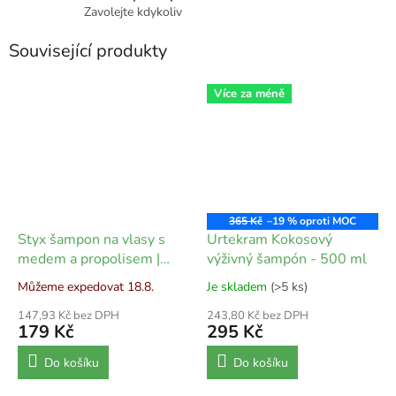
Zavolejte kdykoliv
Související produkty
Více za méně
365 Kč
–19 %
Styx šampon na vlasy s
Urtekram Kokosový
medem a propolisem |
výživný šampón - 500 ml
200 ml
Můžeme expedovat 18.8.
Je skladem
(>5 ks)
147,93 Kč bez DPH
243,80 Kč bez DPH
179 Kč
295 Kč
Do košíku
Do košíku