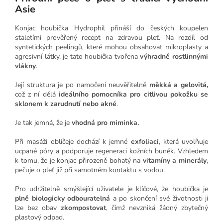
Asie
Konjac houbička Hydrophil přináší do českých koupelen
staletími prověřený recept na zdravou pleť. Na rozdíl od
syntetických peelingů, které mohou obsahovat mikroplasty a
agresivní látky, je tato houbička tvořena
výhradně rostlinnými
vlákny
.
Její struktura je po namočení neuvěřitelně
měkká a gelovitá,
což z ní dělá
ideálního pomocníka pro citlivou pokožku se
sklonem k zarudnutí nebo akné
.
Je tak jemná, že je
vhodná pro miminka.
Při masáži obličeje dochází k jemné
exfoliaci
, která uvolňuje
ucpané póry a podporuje regeneraci kožních buněk. Vzhledem
k tomu, že je konjac přirozeně bohatý na
vitamíny a minerály
,
pečuje o pleť již při samotném kontaktu s vodou.
Pro udržitelně smýšlející uživatele je klíčové, že houbička je
plně biologicky odbouratelná
a po skončení své životnosti ji
lze bez obav
zkompostovat
, čímž nevzniká žádný zbytečný
plastový odpad.