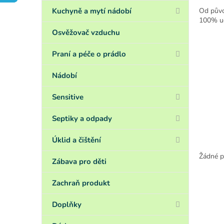
a
n
Kuchyně a mytí nádobí
Od půvo
100%
u
e
l
Osvěžovač vzduchu
Praní a péče o prádlo
Nádobí
Sensitive
Septiky a odpady
Úklid a čištění
Žádné p
Zábava pro děti
Zachraň produkt
Doplňky