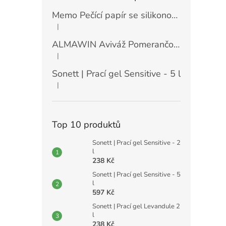
Memo Pečící papír se silikonovou vrstvou (30 ks)
|
Hodnocení produktu je 5 z 5 hvězdiček.
ALMAWIN Aviváž Pomerančový květ 750 ml
|
Hodnocení produktu je 5 z 5 hvězdiček.
Sonett | Prací gel Sensitive - 5 l
|
Hodnocení produktu je 5 z 5 hvězdiček.
Top 10 produktů
Sonett | Prací gel Sensitive - 2
l
238 Kč
Sonett | Prací gel Sensitive - 5
l
597 Kč
Sonett | Prací gel Levandule 2
l
238 Kč