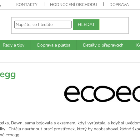
KONTAKTY
HODNOCENÍ OBCHODU
DOPRAVA A PL
z
HLEDAT
Rady a tipy
Doprava a platba
Detaily o přepravcích
K
oegg
elka,
Dawn
,
sama bojovala s ekzémem, když vyrůstala, a když si uvědomi
dky. Chtěla navrhnout prací prostředek, který by neobsahoval žádné škod
lné ecoegg.