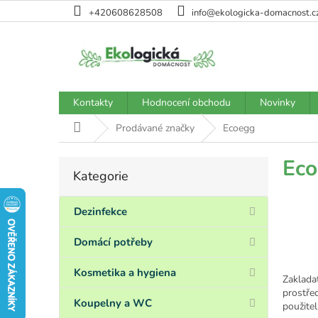
Přejít
+420608628508
info@ekologicka-domacnost.c
na
obsah
Kontakty
Hodnocení obchodu
Novinky
Domů
Prodávané značky
Ecoegg
P
Ec
Kategorie
Přeskočit
o
kategorie
s
t
Dezinfekce
r
a
Domácí potřeby
n
n
Kosmetika a hygiena
Zakladat
í
prostře
p
Koupelny a WC
použite