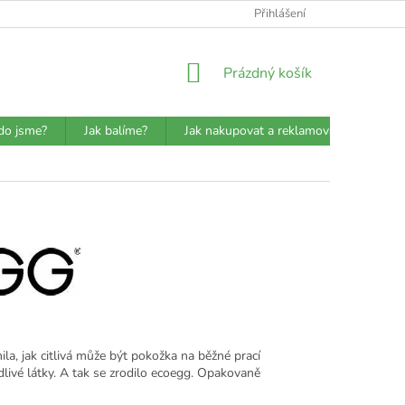
ATBA
DETAILY O PŘEPRAVCÍCH
JAK BALÍME?
Přihlášení
VŠEOBECN
NÁKUPNÍ
Prázdný košík
KOŠÍK
do jsme?
Jak balíme?
Jak nakupovat a reklamovat?
Prů
la, jak citlivá může být pokožka na běžné prací
livé látky. A tak se zrodilo ecoegg. Opakovaně