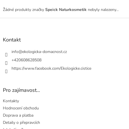
Žádné produkty značky
Speick Naturkosmetik
nebyly nalezeny...
Z
á
p
a
Kontakt
t
í
info
@
ekologicka-domacnost.cz
+420608628508
https://www.facebook.com/Ekologicke.cistice
Pro zajímavost...
Kontakty
Hodnocení obchodu
Doprava a platba
Detaily o přepravcích