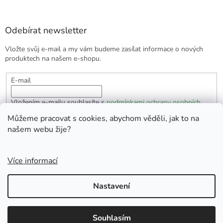
Odebírat newsletter
Vložte svůj e-mail a my vám budeme zasílat informace o nových
produktech na našem e-shopu.
E-mail
Vložením e-mailu souhlasíte s
podmínkami ochrany osobních
údajů
Můžeme pracovat s cookies, abychom věděli, jak to na
našem webu žije?
PŘIHLÁSIT SE
Více informací
Vytvořil Shoptet
Nastavení
Copyright 2026
EKOlogická domácnost
. Všechna práva
Souhlasím
vyhrazena.