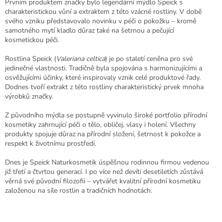
Prvním produktem značky bylo legendární mýdlo Speick s
charakteristickou vůní a extraktem z této vzácné rostliny. V době
svého vzniku představovalo novinku v péči o pokožku – kromě
samotného mytí kladlo důraz také na šetrnou a pečující
kosmetickou péči.
Rostlina Speick (
Valeriana celtica
) je po staletí ceněna pro své
jedinečné vlastnosti. Tradičně byla spojována s harmonizujícími a
osvěžujícími účinky, které inspirovaly vznik celé produktové řady.
Dodnes tvoří extrakt z této rostliny charakteristický prvek mnoha
výrobků značky.
Z původního mýdla se postupně vyvinulo široké portfolio přírodní
kosmetiky zahrnující péči o tělo, obličej, vlasy i holení. Všechny
produkty spojuje důraz na přírodní složení, šetrnost k pokožce a
respekt k životnímu prostředí.
Dnes je Speick Naturkosmetik úspěšnou rodinnou firmou vedenou
již třetí a čtvrtou generací. I po více než devíti desetiletích zůstává
věrná své původní filozofii – vytvářet kvalitní přírodní kosmetiku
založenou na síle rostlin a tradičních hodnotách.