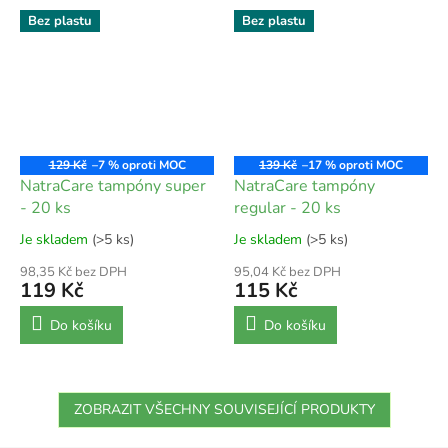
Bez plastu
Bez plastu
129 Kč
–7 %
139 Kč
–17 %
NatraCare tampóny super
NatraCare tampóny
- 20 ks
regular - 20 ks
Je skladem
(>5 ks)
Je skladem
(>5 ks)
98,35 Kč bez DPH
95,04 Kč bez DPH
119 Kč
115 Kč
Do košíku
Do košíku
ZOBRAZIT VŠECHNY SOUVISEJÍCÍ PRODUKTY