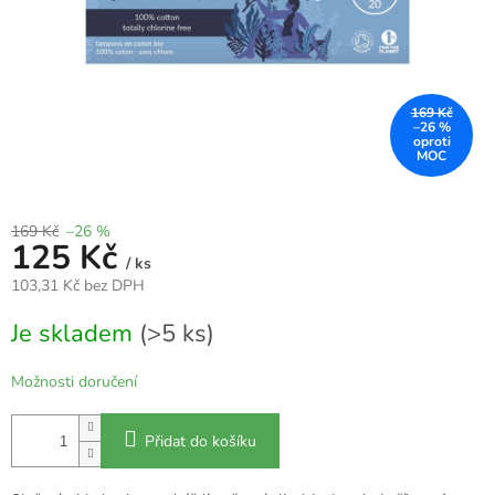
169 Kč
–26 %
169 Kč
–26 %
125 Kč
/ ks
103,31 Kč bez DPH
Měrná
Je skladem
(>5 ks)
cena:
Možnosti doručení
Přidat do košíku