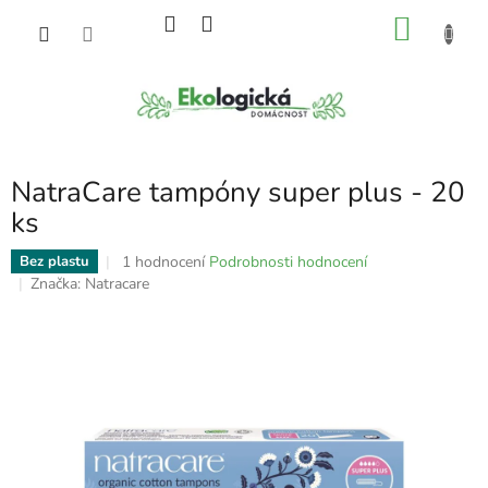
Přejít
NÁKU
na
obsah
KOŠÍK
NatraCare tampóny super plus - 20
ks
Průměrné
1 hodnocení
Podrobnosti hodnocení
Bez plastu
hodnocení
Značka:
Natracare
produktu
je
5,0
z
5
hvězdiček.