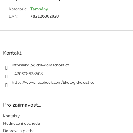
Kategorie
:
Tampóny
EAN
:
782126002020
Z
á
p
a
Kontakt
t
í
info
@
ekologicka-domacnost.cz
+420608628508
https://www.facebook.com/Ekologicke.cistice
Pro zajímavost...
Kontakty
Hodnocení obchodu
Doprava a platba