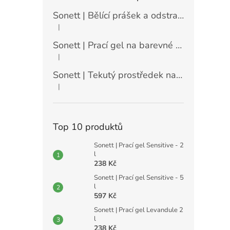
Sonett | Bělící prášek a odstraňovač skvrn - 900 g
|
Hodnocení produktu je 5 z 5 hvězdiček.
Sonett | Prací gel na barevné prádlo máta a citrón - 10 l
|
Hodnocení produktu je 5 z 5 hvězdiček.
Sonett | Tekutý prostředek na nádobí Sensitive - 10 l
|
Hodnocení produktu je 5 z 5 hvězdiček.
Top 10 produktů
Sonett | Prací gel Sensitive - 2
l
238 Kč
Sonett | Prací gel Sensitive - 5
l
597 Kč
Sonett | Prací gel Levandule 2
l
238 Kč