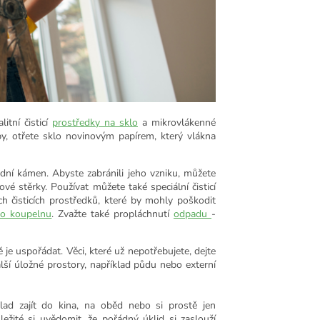
itní čisticí
prostředky na sklo
a mikrovlákenné
upy, otřete sklo novinovým papírem, který vlákna
dní kámen. Abyste zabránili jeho vzniku, můžete
 stěrky. Používat můžete také speciální čisticí
ích čisticích prostředků, které by mohly poškodit
ro koupelnu
. Zvažte také propláchnutí
odpadu
-
 je uspořádat. Věci, které už nepotřebujete, dejte
alší úložné prostory, například půdu nebo externí
ad zajít do kina, na oběd nebo si prostě jen
ležité si uvědomit, že pořádný úklid si zaslouží