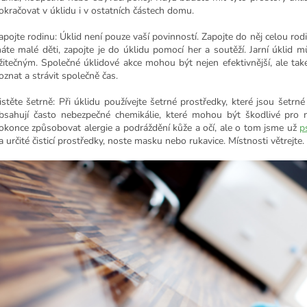
okračovat v úklidu i v ostatních částech domu.
apojte rodinu: Úklid není pouze vaší povinností. Zapojte do něj celou r
áte malé děti, zapojte je do úklidu pomocí her a soutěží.
Jarní úklid m
žitečným. Společné úklidové akce mohou být nejen efektivnější, ale také
oznat a strávit společně čas.
istěte šetrně: Při úklidu používejte šetrné prostředky, které jsou šetrn
bsahují často nebezpečné chemikálie, které mohou být škodlivé pro n
okonce způsobovat alergie a podráždění kůže a očí, ale o tom jsme už
p
a určité čisticí prostředky, noste masku nebo rukavice. Místnosti větrejte.