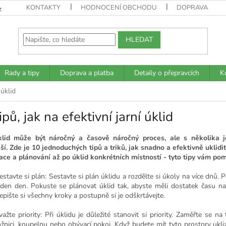
KONTAKTY
HODNOCENÍ OBCHODU
DOPRAVA A PL
z
HLEDAT
Rady a tipy
Doprava a platba
Detaily o přepravcích
K
 úklid
ipů, jak na efektivní jarní úklid
úklid může být náročný a časově náročný proces, ale s několika
ší.
Zde je 10 jednoduchých tipů a triků, jak snadno a efektivně uklid
ace a plánování až po úklid konkrétních místností - tyto tipy vám pomo
estavte si plán: Sestavte si plán úklidu a rozdělte si úkoly na více dnů.
eden den. Pokuste se plánovat úklid tak, abyste měli dostatek času na 
epište si všechny kroky a postupně si je odškrtávejte.
važte priority: Při úklidu je důležité stanovit si priority. Zaměřte se na
ožnici, koupelnu nebo obývací pokoj. Když budete mít tyto prostory ukliz