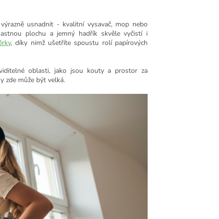
výrazně usnadnit - kvalitní vysavač, mop nebo
astnou plochu a jemný hadřík skvěle vyčistí i
ěrky
, díky nimž ušetříte spoustu rolí papírových
iditelné oblasti, jako jsou kouty a prostor za
y zde může být velká.