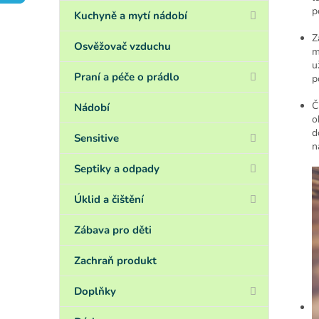
a
p
n
Kuchyně a mytí nádobí
e
Z
l
Osvěžovač vzduchu
m
u
Praní a péče o prádlo
p
Č
Nádobí
o
d
Sensitive
n
Septiky a odpady
Úklid a čištění
Zábava pro děti
Zachraň produkt
Doplňky