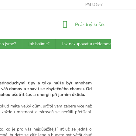
ATBA
DETAILY O PŘEPRAVCÍCH
JAK BALÍME?
Přihlášení
VŠEOBECN
NÁKUPNÍ
Prázdný košík
KOŠÍK
do jsme?
Jak balíme?
Jak nakupovat a reklamovat?
Prů
 jednoduchými tipy a triky může být mnohem
it váš domov a zbavit se zbytečného chaosu. Od
hou ušetřit čas a energii při jarním úklidu.
 Pokud máte velký dům, určitě vám zabere více než
každou místnost a zároveň se necítili přetížení.
 to, co je pro vás nejdůležitější, ať už se jedná o
ené, budete se cítit lépe a budete mít větší chuť