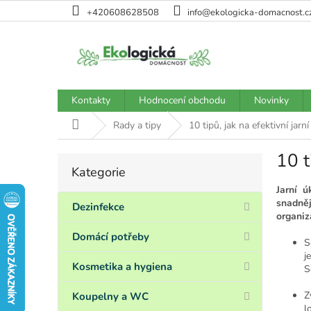
Přejít
+420608628508
info@ekologicka-domacnost.c
na
obsah
Kontakty
Hodnocení obchodu
Novinky
Domů
Rady a tipy
10 tipů, jak na efektivní jarní
10 t
P
Kategorie
Přeskočit
o
kategorie
s
Jarní 
snadněj
t
Dezinfekce
organiz
r
a
Domácí potřeby
S
n
j
n
Kosmetika a hygiena
S
í
p
Z
Koupelny a WC
l