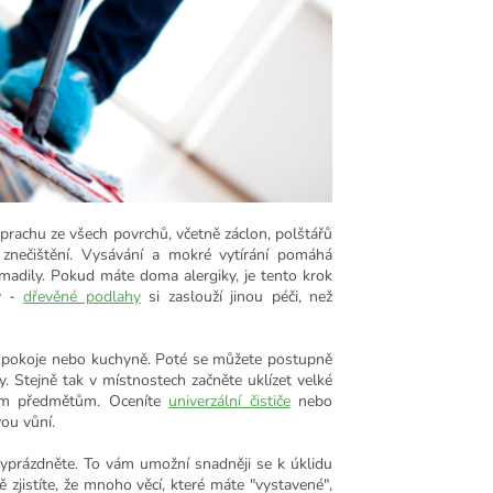
 prachu ze všech povrchů, včetně záclon, polštářů
znečištění. V
ysávání a mokré vytírání pomáhá
omadily. Pokud máte doma alergiky, je tento krok
ky -
dřevěné podlahy
si zaslouží jinou péči, než
cí pokoje nebo kuchyně. Poté se můžete postupně
y.
Stejně tak v místnostech začněte uklízet velké
ším předmětům. Oceníte
univerzální čističe
nebo
ou vůní.
yprázdněte. To vám umožní snadněji se k úklidu
 zjistíte, že mnoho věcí, které máte "vystavené",