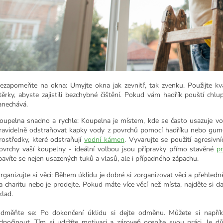
ezapomeňte na okna: Umyjte okna jak zevnitř, tak zvenku. Použijte kval
těrky, abyste zajistili bezchybné čištění. Pokud vám hadřík pouští chl
anechává.
oupelna snadno a rychle: Koupelna je místem, kde se často usazuje vo
ravidelně odstraňovat kapky vody z povrchů pomocí hadříku nebo gumové
rostředky, které odstraňují
vodní kámen
. Vyvarujte se použití agresivn
ovrchy vaší koupelny - ideální volbou jsou přípravky přímo stavěné
p
bavíte se nejen usazených tuků a vlasů, ale i případného zápachu.
rganizujte si věci: Během úklidu je dobré si zorganizovat věci a přehledně
a charitu nebo je prodejte. Pokud máte více věcí než místa, najděte si d
klad.
dměňte se: Po dokončení úklidu si dejte odměnu. Můžete si napříkl
dpočinout. Tím si udržíte motivaci a zároveň oceníte svou práci. J
e dů