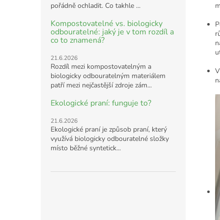
pořádně ochladit. Co takhle ...
m
Kompostovatelné vs. biologicky
P
odbouratelné: jaký je v tom rozdíl a
r
co to znamená?
n
u
21.6.2026
Rozdíl mezi kompostovatelným a
V
biologicky odbouratelným materiálem
n
patří mezi nejčastější zdroje zám...
Ekologické praní: funguje to?
21.6.2026
Ekologické praní je způsob praní, který
využívá biologicky odbouratelné složky
místo běžné syntetick...