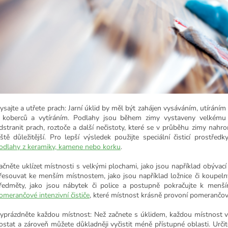
ysajte a utřete prach: Jarní úklid by měl být zahájen vysáváním, utíráním
 koberců a vytíráním. Podlahy jsou během zimy vystaveny velkému 
dstranit prach, roztoče a další nečistoty, které se v průběhu zimy nahr
eště důležitější. Pro lepší výsledek použijte speciální čisticí prostřed
odlahy z keramiky, kamene nebo korku
.
ačněte uklízet místnosti s velkými plochami, jako jsou například obýva
řesouvat ke menším místnostem, jako jsou například ložnice či koupeln
ředměty, jako jsou nábytek či police a postupně pokračujte k men
omerančové intenzivní čističe
, které místnost krásně provoní pomerančov
yprázdněte každou místnost: Než začnete s úklidem, každou místnost v
ostat a zároveň můžete důkladněji vyčistit méně přístupné oblasti. Určitě