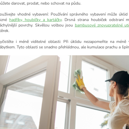
ůžete darovat, prodat, nebo schovat na půdu.
oužívejte vhodné vybavení: Používání správného vybavení může úklid 
ůzné
hadříky, houbičky a kartáčky
. Drsná strana houbiček odstraní m
áchylnější povrchy. Skvělou volbou jsou
bambusové znovupratelné ut
těrek.
yčistěte i méně viditelné oblasti: Při úklidu nezapomeňte na méně v
ábytkem. Tyto oblasti se snadno přehlédnou, ale kumulace prachu a špín