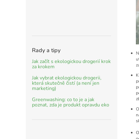
Rady a tipy
N
u
Jak začít s ekologickou drogerií krok
z
za krokem
K
Jak vybrat ekologickou drogerii,
p
která skutečně čistí (a není jen
p
marketing)
p
z
Greenwashing: co to je a jak
poznat, zda je produkt opravdu eko
O
n
s
O
o