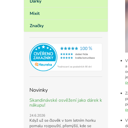
Dárky
Mixit
Značky
V
a
o
j
p
Novinky
Z
p
Skandinávské osvěžení jako dárek k
p
nákupu!
p
24.6.2026
Když už se člověk v tom letním horku
V
pomalu rozpouští, přemýšlí, kde se
d