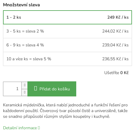
Množstevní sleva
1 - 2 ks
249 Kč
/ ks
3 - 5 ks = sleva 2 %
244,02 Kč
/ ks
6 - 9 ks = sleva 4 %
239,04 Kč
/ ks
10 a více ks = sleva 5 %
236,55 Kč
/ ks
Ušetříte
0 Kč
Přidat do košíku
Keramická mýdelnička, která nabízí jednoduché a funkční řešení pro
každodenní použití. Čtvercový tvar působí čistě a univerzálně, takže
se snadno přizpůsobí různým stylům koupelny i kuchyně.
Detailní informace