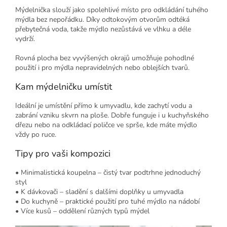
Mýdelnička slouží jako spolehlivé místo pro odkládání tuhého
mýdla bez nepořádku. Díky odtokovým otvorům odtéká
přebytečná voda, takže mýdlo nezůstává ve vlhku a déle
vydrží.
Rovná plocha bez vyvýšených okrajů umožňuje pohodlné
použití i pro mýdla nepravidelných nebo oblejších tvarů.
Kam mýdelničku umístit
Ideální je umístění přímo k umyvadlu, kde zachytí vodu a
zabrání vzniku skvrn na ploše. Dobře funguje i u kuchyňského
dřezu nebo na odkládací poličce ve sprše, kde máte mýdlo
vždy po ruce.
Tipy pro vaši kompozici
• Minimalistická koupelna – čistý tvar podtrhne jednoduchý
styl
• K dávkovači – sladění s dalšími doplňky u umyvadla
• Do kuchyně – praktické použití pro tuhé mýdlo na nádobí
• Více kusů – oddělení různých typů mýdel