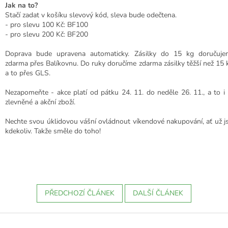
Jak na to?
Stačí zadat v košíku slevový kód, sleva bude odečtena.
- pro slevu 100 Kč: BF100
- pro slevu 200 Kč: BF200
Doprava bude upravena automaticky. Zásilky do 15 kg doručuje
zdarma přes Balíkovnu. Do ruky doručíme zdarma zásilky těžší než 15 
a to přes GLS.
Nezapomeňte - akce platí od pátku 24. 11. do neděle 26. 11., a to i
zlevněné a akční zboží.
Nechte svou úklidovou vášní ovládnout víkendové nakupování, ať už j
kdekoliv. Takže směle do toho!
PŘEDCHOZÍ ČLÁNEK
DALŠÍ ČLÁNEK
Z