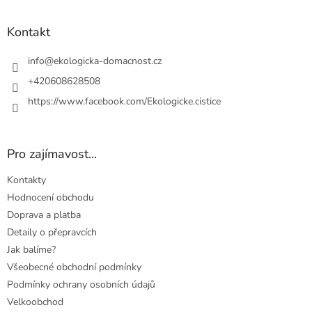
á
p
a
Kontakt
t
í
info
@
ekologicka-domacnost.cz
+420608628508
https://www.facebook.com/Ekologicke.cistice
Pro zajímavost...
Kontakty
Hodnocení obchodu
Doprava a platba
Detaily o přepravcích
Jak balíme?
Všeobecné obchodní podmínky
Podmínky ochrany osobních údajů
Velkoobchod