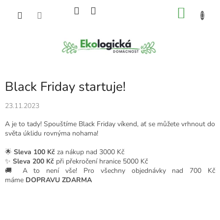
Přejít
NÁKU
na
obsah
KOŠÍK
Black Friday startuje!
23.11.2023
A je to tady! Spouštíme Black Friday víkend, ať se můžete vrhnout do
světa úklidu rovnýma nohama!
🌟
Sleva 100 Kč
za nákup nad 3000 Kč
✨
Sleva
200 Kč
při překročení hranice 5000 Kč
🚚
A to není vše! Pro všechny objednávky nad 700 Kč
máme
DOPRAVU ZDARMA