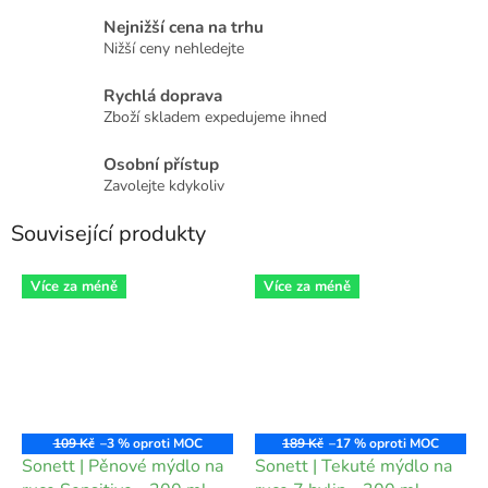
Nejnižší cena na trhu
Nižší ceny nehledejte
Rychlá doprava
Zboží skladem expedujeme ihned
Osobní přístup
Zavolejte kdykoliv
Související produkty
Více za méně
Více za méně
109 Kč
–3 %
189 Kč
–17 %
Sonett | Pěnové mýdlo na
Sonett | Tekuté mýdlo na