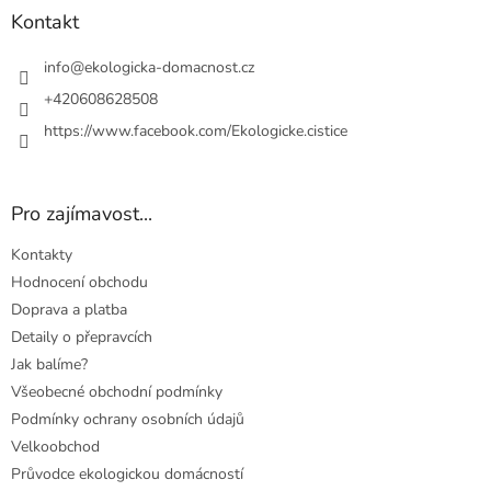
a
Kontakt
t
í
info
@
ekologicka-domacnost.cz
+420608628508
https://www.facebook.com/Ekologicke.cistice
Pro zajímavost...
Kontakty
Hodnocení obchodu
Doprava a platba
Detaily o přepravcích
Jak balíme?
Všeobecné obchodní podmínky
Podmínky ochrany osobních údajů
Velkoobchod
Průvodce ekologickou domácností