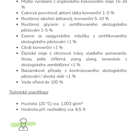
Mýdlo vyrobené z organického kokosového oleje 15-30
%
Cukrová povrchově aktivní látka konvenční 1–5 %
Rostlinný alkohol (ethanol), konvenční 5–10 %
Rostlinný glycerin z certifikovaného ekologického
pěstování 1–5 %
Esence ze spagyrického měsíčku z certifikovaného
ekologického pěstování <1 %
Citrát konvenční <1 %
Éterické oleje z citronové trávy, sladkého pomeranče,
litsea, jedle stříbrná, ylang ylang, levandule z
ekologického zemědělství <1 %
Balzamikové přísady z kontrolovaného ekologického
pěstování / divoký sběr <1 %
Voda vířená do 100 %
Technické specifikace
Hustota: (20 °C) cca. 1,003 g/cm³
Hodnota pH: nezředěný cca. 8,5-9