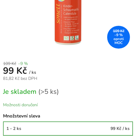
109 Kč
–9 %
109 Kč
–9 %
99 Kč
/ ks
81,82 Kč bez DPH
Měrná
Je skladem
(>5 ks)
cena:
Možnosti doručení
Množstevní sleva
1 - 2 ks
99 Kč
/ ks