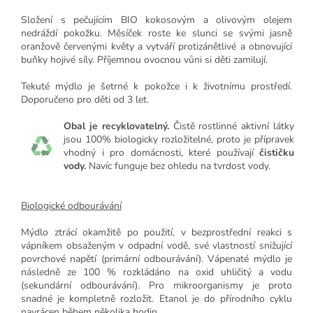
Složení s pečujícím BIO kokosovým a olivovým olejem
nedráždí pokožku. Měsíček roste ke slunci se svými jasně
oranžově červenými květy a vytváří protizánětlivé a obnovující
buňky hojivé síly. Příjemnou ovocnou vůni si děti zamilují.
Tekuté mýdlo je šetrné k pokožce i k životnímu prostředí.
Doporučeno pro děti od 3 let.
Obal je recyklovatelný.
Čistě rostlinné aktivní látky
jsou 100% biologicky rozložitelné, proto je přípravek
vhodný i pro domácnosti, které používají
čističku
vody.
Navíc funguje bez ohledu na tvrdost vody.
Biologické odbourávání
Mýdlo ztrácí okamžitě po použití, v bezprostřední reakci s
vápníkem obsaženým v odpadní vodě, své vlastností snižující
povrchové napětí (primární odbourávání). Vápenaté mýdlo je
následně ze 100 % rozkládáno na oxid uhličitý a vodu
(sekundární odbourávání). Pro mikroorganismy je proto
snadné je kompletně rozložit. Etanol je do přírodního cyklu
navrácen během několika hodin.