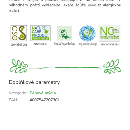
náhodném požití vyhledejte lékaře. Může vyvolat alergickou
reakci.
Doplňkové parametry
Kategorie
:
Pěnová mýdla
EAN
:
4007547207301
Z
á
p