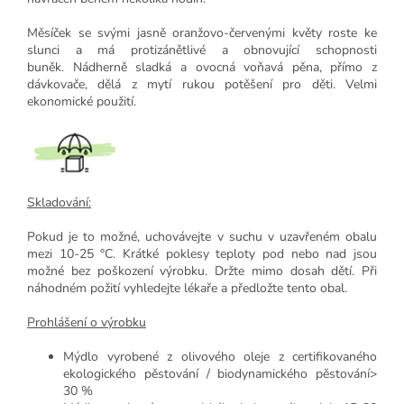
Měsíček se svými jasně oranžovo-červenými květy roste ke
slunci a má protizánětlivé a obnovující schopnosti
buněk. Nádherně sladká a ovocná voňavá pěna, přímo z
dávkovače, dělá z mytí rukou potěšení pro děti. Velmi
ekonomické použití.
Skladování:
Pokud je to možné, uchovávejte v suchu v uzavřeném obalu
mezi 10-25 °C. Krátké poklesy teploty pod nebo nad jsou
možné bez poškození výrobku. Držte mimo dosah dětí. Při
náhodném požití vyhledejte lékaře a předložte tento obal.
Prohlášení o výrobku
Mýdlo vyrobené z olivového oleje z certifikovaného
ekologického pěstování / biodynamického pěstování>
30 %