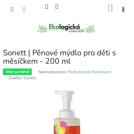
Přejít
NÁKU
na
obsah
KOŠÍK
Sonett | Pěnové mýdlo pro děti s
měsíčkem - 200 ml
Průměrné
Neohodnoceno
Podrobnosti hodnocení
Více za méně
hodnocení
Značka:
Sonett
produktu
je
0,0
z
5
hvězdiček.