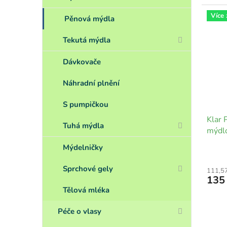
Více
Pěnová mýdla
Tekutá mýdla
Dávkovače
Náhradní plnění
S pumpičkou
Klar 
Tuhá mýdla
mýdl
Mýdelničky
Sprchové gely
111,5
135
Tělová mléka
Péče o vlasy