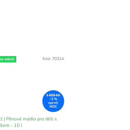
Kód:
7031A
 za méně
1 559 Kč
–3 %
t | Pěnové mýdlo pro děti s
kem - 10 l