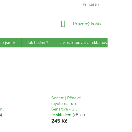
ATBA
DETAILY O PŘEPRAVCÍCH
JAK BALÍME?
Přihlášení
VŠEOBECN
NÁKUPNÍ
Prázdný košík
KOŠÍK
do jsme?
Jak balíme?
Jak nakupovat a reklamovat?
Prů
Sonett | Pěnové
mýdlo na ruce
ml
Sensitive - 1 l
s)
Je skladem
(>5 ks)
245 Kč