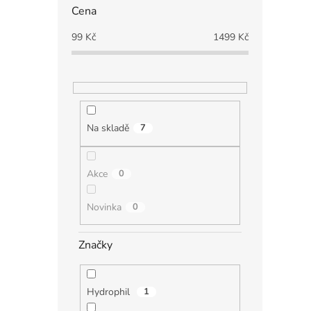
Cena
99
Kč
1499
Kč
Na skladě
7
Akce
0
Novinka
0
Značky
Hydrophil
1