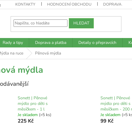
KONTAKTY
HODNOCENÍ OBCHODU
DOPRAVA A PL
z
HLEDAT
Rady a tipy
Doprava a platba
Detaily o přepravcích
K
ýdla na ruce
Pěnová mýdla
ová mýdla
odávanější
Sonett | Pěnové
Sonett | Pěnové
mýdlo pro děti s
mýdlo pro děti s
měsíčkem - 1 l
měsíčkem - 200 
Je skladem
(>5 ks)
Je skladem
(>5 k
225 Kč
99 Kč