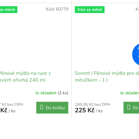
Kód:
60779
K
 za méně
Více za méně
Pěnové mýdlo na ruce z
Sonett | Pěnové mýdlo pro dě
ových ořechů 240 ml
měsíčkem - 1 l
Je skladem
(3 ks)
Je sklad
7 Kč bez DPH
185,95 Kč bez DPH
Do košíku
Do
 Kč
225 Kč
/ ks
/ ks