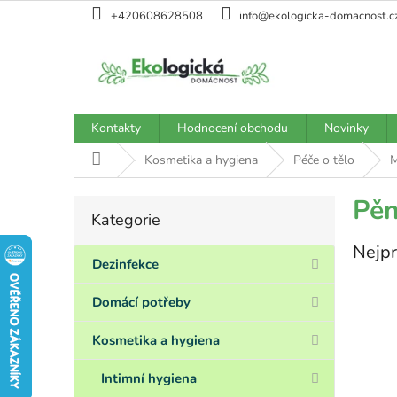
Přejít
+420608628508
info@ekologicka-domacnost.c
na
obsah
Kontakty
Hodnocení obchodu
Novinky
Domů
Kosmetika a hygiena
Péče o tělo
M
P
Pěn
Kategorie
Přeskočit
o
kategorie
s
Nejpr
t
Dezinfekce
r
a
Domácí potřeby
n
n
Kosmetika a hygiena
í
p
Intimní hygiena