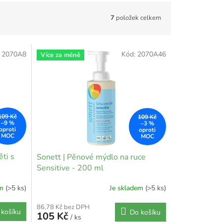
7
položek celkem
:
2070A8
Kód:
2070A46
Více za méně
109 Kč
109 Kč
–9 %
–3 %
ti s
Sonett | Pěnové mýdlo na ruce
Sensitive - 200 ml
em
(>5 ks)
Je skladem
(>5 ks)
86,78 Kč bez DPH
 košíku
Do košíku
105 Kč
/ ks