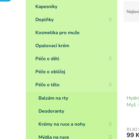
a
Ř
n
Kapesníky
a
Nejlev
e
z
Doplňky
l
e
V
n
Kosmetika pro muže
ý
í
p
p
Opalovací krém
i
r
s
o
Péče o děti
p
d
r
u
Péče o obličej
o
k
d
t
Péče o tělo
u
ů
Hydro
k
Balzám na rty
Myš 
t
Deodoranty
ů
Krémy na ruce a nohy
81,82
99 
Mýdla na ruce