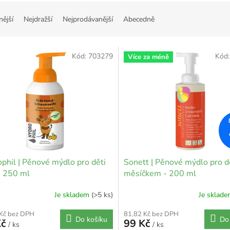
nější
Nejdražší
Nejprodávanější
Abecedně
Kód:
703279
Kód
Více za méně
phil | Pěnové mýdlo pro děti
Sonett | Pěnové mýdlo pro dě
- 250 ml
měsíčkem - 200 ml
Je skladem
(>5 ks)
Je sklad
 Kč bez DPH
81,82 Kč bez DPH
Do košíku
Do
Kč
99 Kč
/ ks
/ ks