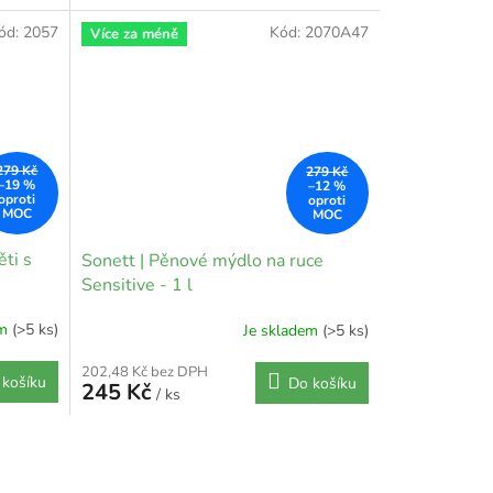
ód:
2057
Kód:
2070A47
Více za méně
279 Kč
279 Kč
–19 %
–12 %
ti s
Sonett | Pěnové mýdlo na ruce
Sensitive - 1 l
em
(>5 ks)
Je skladem
(>5 ks)
202,48 Kč bez DPH
 košíku
Do košíku
245 Kč
/ ks