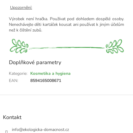
Upozornění:
Výrobek není hračka. Používat pod dohledem dospělé osoby.
Nenechávejte děti kartáček kousat ani používat k jiným účelům
než k čištění zubů.
Doplňkové parametry
Kategorie
:
Kosmetika a hygiena
EAN
:
8594165008671
Z
á
p
a
Kontakt
t
í
info
@
ekologicka-domacnost.cz