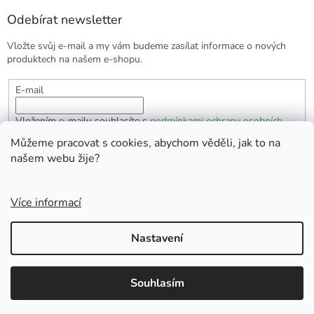
Odebírat newsletter
Vložte svůj e-mail a my vám budeme zasílat informace o nových
produktech na našem e-shopu.
E-mail
Vložením e-mailu souhlasíte s
podmínkami ochrany osobních
údajů
Můžeme pracovat s cookies, abychom věděli, jak to na
našem webu žije?
PŘIHLÁSIT SE
Více informací
Vytvořil Shoptet
Nastavení
Copyright 2026
EKOlogická domácnost
. Všechna práva
Souhlasím
vyhrazena.
Doprava zdarma od 1700 Kč.