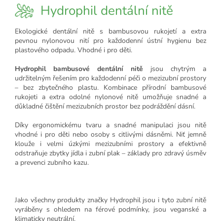
Hydrophil dentální nitě
Ekologické dentální nitě s bambusovou rukojetí a extra
pevnou nylonovou nití pro každodenní ústní hygienu bez
plastového odpadu. Vhodné i pro děti.
Hydrophil bambusové dentální nitě
jsou chytrým a
udržitelným řešením pro každodenní péči o mezizubní prostory
– bez zbytečného plastu. Kombinace přírodní bambusové
rukojeti a extra odolné nylonové nitě umožňuje snadné a
důkladné čištění mezizubních prostor bez podráždění dásní.
Díky ergonomickému tvaru a snadné manipulaci jsou nitě
vhodné i pro děti nebo osoby s citlivými dásněmi. Niť jemně
klouže i velmi úzkými mezizubními prostory a efektivně
odstraňuje zbytky jídla i zubní plak – základy pro zdravý úsměv
a prevenci zubního kazu.
Jako všechny produkty značky Hydrophil jsou i tyto zubní nitě
vyráběny s ohledem na férové podmínky, jsou veganské a
klimaticky neutrální.