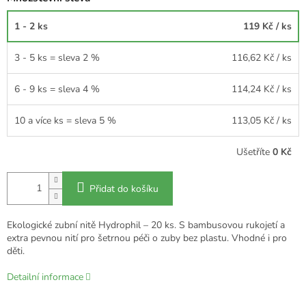
1 - 2 ks
119 Kč
/ ks
3 - 5 ks = sleva 2 %
116,62 Kč
/ ks
6 - 9 ks = sleva 4 %
114,24 Kč
/ ks
10 a více ks = sleva 5 %
113,05 Kč
/ ks
Ušetříte
0 Kč
Přidat do košíku
Ekologické zubní nitě Hydrophil – 20 ks. S bambusovou rukojetí a
extra pevnou nití pro šetrnou péči o zuby bez plastu. Vhodné i pro
děti.
Detailní informace