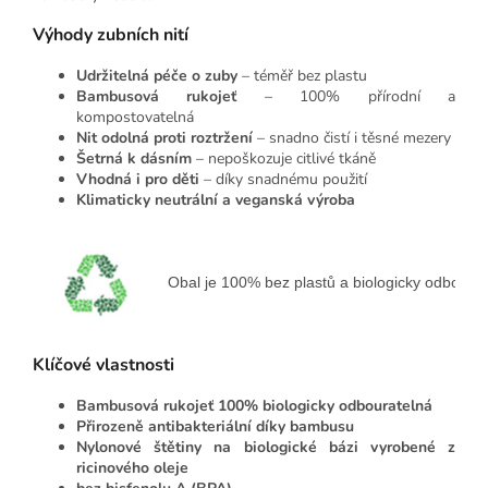
Výhody zubních nití
Udržitelná péče o zuby
– téměř bez plastu
Bambusová rukojeť
– 100% přírodní a
kompostovatelná
Nit odolná proti roztržení
– snadno čistí i těsné mezery
Šetrná k dásním
– nepoškozuje citlivé tkáně
Vhodná i pro děti
– díky snadnému použití
Klimaticky neutrální a veganská výroba
 Obal je 
100% bez plastů a biologicky odbourat
Klíčové vlastnosti
Bambusová rukojeť 100% biologicky odbouratelná
Přirozeně antibakteriální díky bambusu
Nylonové štětiny na biologické bázi vyrobené z
ricinového oleje