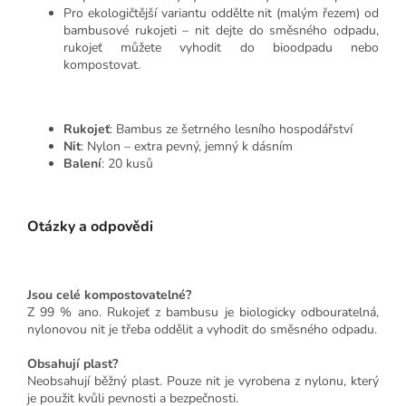
Pro ekologičtější variantu oddělte nit (malým řezem) od
bambusové rukojeti – nit dejte do směsného odpadu,
rukojeť můžete vyhodit do bioodpadu nebo
kompostovat.
Rukojeť
: Bambus ze šetrného lesního hospodářství
Nit
: Nylon – extra pevný, jemný k dásním
Balení
: 20 kusů
Otázky a odpovědi
Jsou celé kompostovatelné?
Z 99 % ano. Rukojeť z bambusu je biologicky odbouratelná,
nylonovou nit je třeba oddělit a vyhodit do směsného odpadu.
Obsahují plast?
Neobsahují běžný plast. Pouze nit je vyrobena z nylonu, který
je použit kvůli pevnosti a bezpečnosti.