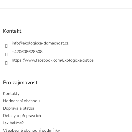
Z
á
p
a
Kontakt
t
í
info
@
ekologicka-domacnost.cz
+420608628508
https://www.facebook.com/Ekologicke.cistice
Pro zajímavost...
Kontakty
Hodnocení obchodu
Doprava a platba
Detaily o přepravcích
Jak balíme?
Všeobecné obchodní podmínky