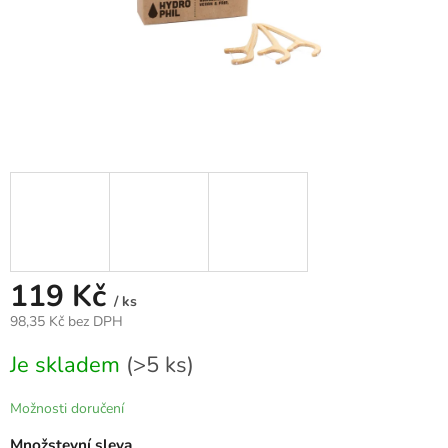
119 Kč
/ ks
98,35 Kč bez DPH
Měrná
Je skladem
(>5 ks)
cena:
Možnosti doručení
Množstevní sleva