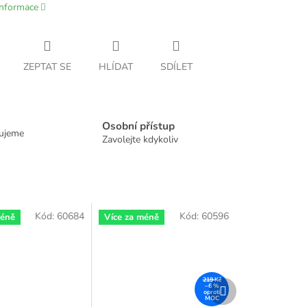
informace
ZEPTAT SE
HLÍDAT
SDÍLET
Osobní přístup
dujeme
Zavolejte kdykoliv
Kód:
60684
Kód:
60596
méně
Více za méně
219 Kč
Další
–6 %
produkt