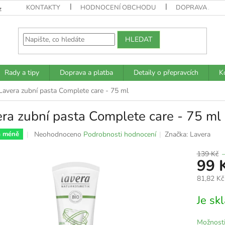
KONTAKTY
HODNOCENÍ OBCHODU
DOPRAVA A PL
z
HLEDAT
Rady a tipy
Doprava a platba
Detaily o přepravcích
K
Lavera zubní pasta Complete care - 75 ml
ra zubní pasta Complete care - 75 ml
Průměrné
Neohodnoceno
Podrobnosti hodnocení
Značka:
Lavera
a méně
hodnocení
produktu
139 Kč
99 
je
0,0
81,82 Kč
z
5
Měrná
Je s
hvězdiček.
cena:
Možnosti