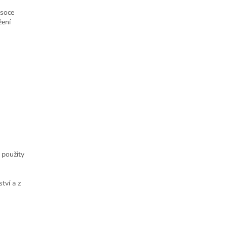
ysoce
žení
 použity
tví a z