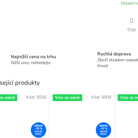
Detailní 
TISK
Rychlá doprava
Nejnižší cena na trhu
Zboží skladem expe
Nižší ceny nehledejte
ihned
sející produkty
Kód:
5016
Kód:
5009
 za méně
Více za méně
Více za 
139 Kč
169 Kč
–28 %
–41 %