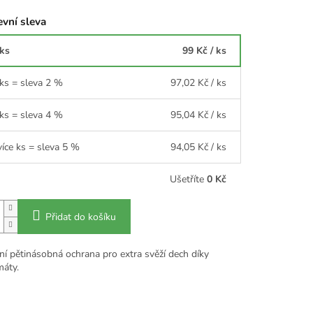
vní sleva
 ks
99 Kč
/ ks
 ks = sleva 2 %
97,02 Kč
/ ks
 ks = sleva 4 %
95,04 Kč
/ ks
více ks = sleva 5 %
94,05 Kč
/ ks
Ušetříte
0 Kč
Přidat do košíku
í pětinásobná ochrana pro extra svěží dech díky
 máty.