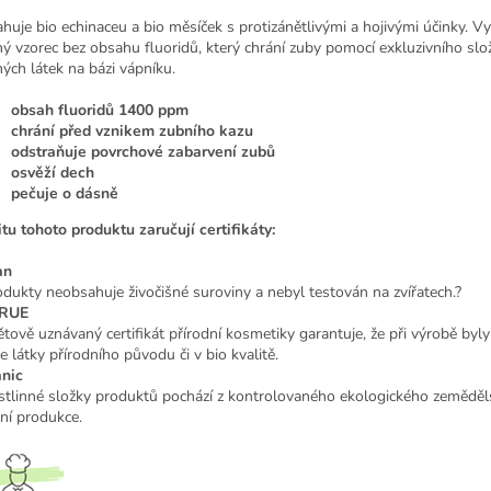
huje bio echinaceu a bio měsíček s protizánětlivými a hojivými účinky. V
ný vzorec bez obsahu fluoridů, který chrání zuby pomocí exkluzivního slo
ných látek na bázi vápníku.
obsah fluoridů 1400 ppm
chrání před vznikem zubního kazu
odstraňuje povrchové zabarvení zubů
osvěží dech
pečuje o dásně
itu tohoto produktu zaručují certifikáty:
an
odukty neobsahuje živočišné suroviny a nebyl testován na zvířatech.?
RUE
ětově uznávaný certifikát přírodní kosmetiky garantuje, že při výrobě byly
e látky přírodního původu či v bio kvalitě.
nic
stlinné složky produktů pochází z kontrolovaného ekologického zeměděls
tní produkce.