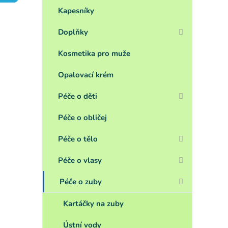
a
n
Kapesníky
e
Doplňky
l
Kosmetika pro muže
Opalovací krém
Péče o děti
Péče o obličej
Péče o tělo
Péče o vlasy
Péče o zuby
Kartáčky na zuby
Ústní vody