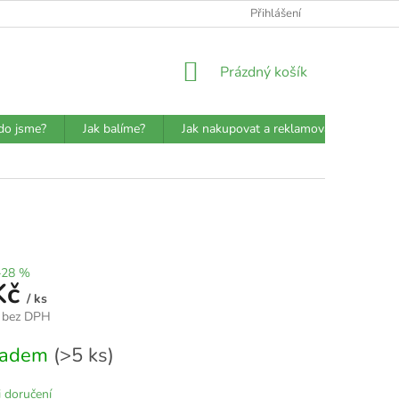
ATBA
DETAILY O PŘEPRAVCÍCH
JAK BALÍME?
Přihlášení
VŠEOBECN
NÁKUPNÍ
Prázdný košík
KOŠÍK
do jsme?
Jak balíme?
Jak nakupovat a reklamovat?
Prů
–28 %
Kč
/ ks
 bez DPH
kladem
(>5 ks)
 doručení