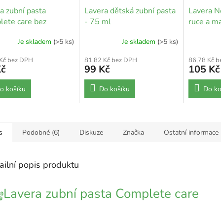
a zubní pasta
Lavera dětská zubní pasta
Lavera N
ete care bez
- 75 ml
ruce a m
idu - 75 ml
Je skladem
(>5 ks)
Je skladem
(>5 ks)
 Kč bez DPH
81,82 Kč bez DPH
86,78 Kč 
Kč
99 Kč
105 Kč
o košíku
Do košíku
Do ko
s
Podobné (6)
Diskuze
Značka
Ostatní informace
ailní popis produktu
Lavera zubní pasta Complete care