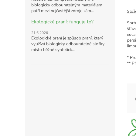
biologicky odbouratelným materiálem
patří mezi nejčastější zdroje zám...
Slože
Ekologické praní: funguje to?
Sorbi
šťáva
21.6.2026
euca
Ekologické praní je způsob praní, který
pers
využívá biologicky odbouratelné složky
limo
místo běžné syntetick...
* Pr
** Př