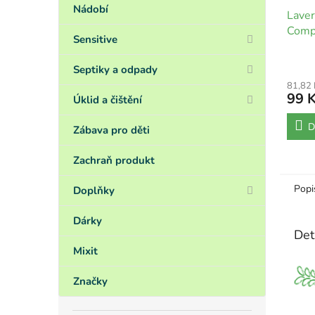
Nádobí
Laver
Compl
Sensitive
fluor
Septiky a odpady
81,82
99 
Úklid a čištění
D
Zábava pro děti
Zachraň produkt
Popi
Doplňky
Dárky
Det
Mixit
Značky