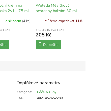
oční krém na
Weleda Měsíčkový
aska 2v1 - 75 ml
ochranný balzám 30 ml
Je skladem
(4 ks)
Můžeme expedovat 11.8.
bez DPH
169,42 Kč bez DPH
205 Kč
šíku
Do košíku
Doplňkové parametry
Kategorie
:
Péče o zuby
EAN
:
4021457652280