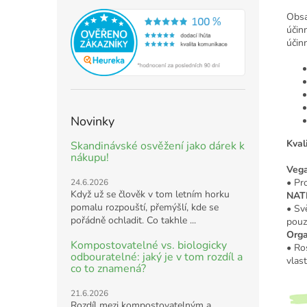
Obsa
účin
účin
Novinky
Kval
Skandinávské osvěžení jako dárek k
nákupu!
Veg
• Pr
24.6.2026
Když už se člověk v tom letním horku
NAT
pomalu rozpouští, přemýšlí, kde se
• Sv
pořádně ochladit. Co takhle ...
pouz
Orga
Kompostovatelné vs. biologicky
• Ro
odbouratelné: jaký je v tom rozdíl a
vlas
co to znamená?
21.6.2026
Rozdíl mezi kompostovatelným a