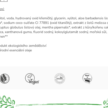
ní:
tol, v
oda, hydrovaný oxid křemičitý, glycerin, xylitol, aloe barbadensis li
*, sodium coco-sulfate CI 77891 (oxid titaničitý), extrakt z listů melissa of
lyptus globulus listový olej, mentha pipernalis*, extrakt z kůry/kořenu s
ica, xanthanová guma, fluorid sodný, kokoylglutamát sodný, mořská sůl,
nen**
odukt ekologického zemědělství
írodní esenciální oleje