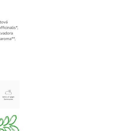
stová
ficinalis*,
alvadora
 aroma**,