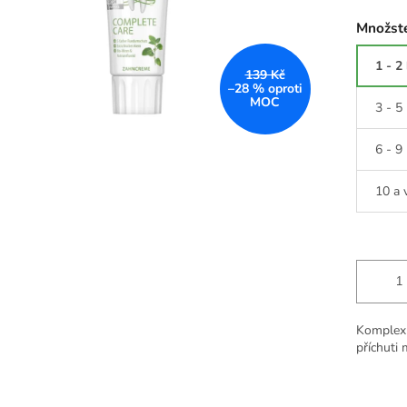
Množste
1 - 2
139 Kč
–28 %
3 - 5
6 - 9
10 a 
Komplexn
příchuti