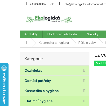
Přejít
+420608628508
info@ekologicka-domacnost.c
na
obsah
Kontakty
Hodnocení obchodu
Novinky
Domů
Kosmetika a hygiena
Péče o zuby
Lave
P
Kategorie
Přeskočit
o
kategorie
Více z
s
t
Dezinfekce
r
a
Domácí potřeby
n
n
Kosmetika a hygiena
í
p
Intimní hygiena