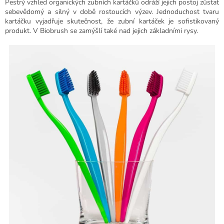
Pestrý vzhled organických zubních kartáčků odráží jejich postoj zůstat
sebevědomý a silný v době rostoucích výzev. Jednoduchost tvaru
kartáčku vyjadřuje skutečnost, že zubní kartáček je sofistikovaný
produkt. V Biobrush se zamýšlí také nad jejich základními rysy.