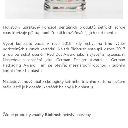
Holisticky udržitelný koncept dentálních produktů šetřících zdroje
charakterizuje přístup společnosti k rozšiřování jejich sortimentu.
Vývoj konceptu začal v roce 2015, kdy nebyl na trhu výběr
udržitelných zubních kartáčků. Na trh Biobrush vstoupil v roce 2017
a rovnou získal ocenění Red Dot Award jako "nejlepší z nejlepších".
Následovala ocenění jako German Design Award a German
Packaging Award. Tím se otevřel mezinárodní obchod i zubním
kartáčkům z bioplastu.
Následoval nový obal z ekologicky šetrného travního kartonu (ovšem
stále ještě je k dostání kartáček balený v bioplastu).
Žádné produkty značky
Biobrush
nebyly nalezeny...
Z