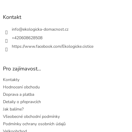
á
p
a
Kontakt
t
í
info
@
ekologicka-domacnost.cz
+420608628508
https://www.facebook.com/Ekologicke.cistice
Pro zajímavost...
Kontakty
Hodnocení obchodu
Doprava a platba
Detaily o přepravcích
Jak balíme?
Všeobecné obchodní podmínky
Podmínky ochrany osobních údajů
Velkoobchod