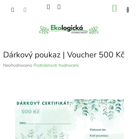
Přejít
NÁKU
na
obsah
KOŠÍK
Dárkový poukaz | Voucher 500 Kč
Průměrné
Neohodnoceno
Podrobnosti hodnocení
hodnocení
produktu
je
0,0
z
5
hvězdiček.