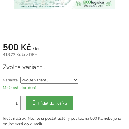
500 Kč
/ ks
413,22 Kč bez DPH
Měrná
Zvolte variantu
cena:
Varianta
Možnosti doručení
Přidat do košíku
Ideální dárek. Nechte si poslat tištěný poukaz na 500 Kč nebo jeho
online verzi do e-mailu.