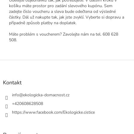
Udělejte objednávku tak, jak potřebujete. V dalším kroku v
košíku máte prostor pro zadání slevového kupónu. Sem
zadejte číslo voucheru a sleva bude odečtena od výsledné
částky. Dál už nakupte tak, jak jste zvyklí. Vyberte si dopravu a
případně způsob platby na doplatek.
Máte problém s voucherem? Zavolejte nám na tel. 608 628
508.
Z
á
p
a
Kontakt
t
í
info
@
ekologicka-domacnost.cz
+420608628508
https://www.facebook.com/Ekologicke.cistice