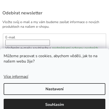
Odebírat newsletter
Vložte svůj e-mail a my vám budeme zasílat informace o nových
produktech na našem e-shopu.
E-mail
Vložením e-mailu souhlasíte s
podmínkami ochrany osobních
údajů
Můžeme pracovat s cookies, abychom věděli, jak to na
našem webu žije?
PŘIHLÁSIT SE
Více informací
Vytvořil Shoptet
Nastavení
Copyright 2026
EKOlogická domácnost
. Všechna práva
Souhlasím
vyhrazena.
Doprava zdarma od 1700 Kč.