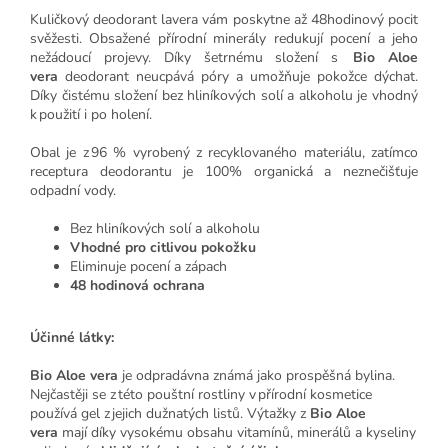
Kuličkový deodorant lavera vám poskytne až 48hodinový pocit
svěžesti. Obsažené přírodní minerály redukují pocení a jeho
nežádoucí projevy. Díky šetrnému složení s
Bio Aloe
vera
deodorant neucpává póry a umožňuje pokožce dýchat.
Díky čistému složení bez hliníkových solí a alkoholu je vhodný
k použití i po holení.
Obal je z 96 % vyrobený z recyklovaného materiálu, zatímco
receptura deodorantu je 100% organická a neznečišťuje
odpadní vody.
Bez hliníkových solí a alkoholu
Vhodné pro citlivou pokožku
Eliminuje pocení a zápach
48 hodinová ochrana
Účinné látky:
Bio Aloe vera
je odpradávna známá jako prospěšná bylina.
Nejčastěji se z této pouštní rostliny v přírodní kosmetice
používá gel z jejich dužnatých listů. Výtažky z
Bio Aloe
vera
mají díky vysokému obsahu vitamínů, minerálů a kyseliny