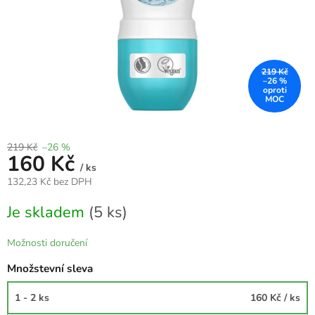
219 Kč
–26 %
219 Kč
–26 %
160 Kč
/ ks
132,23 Kč bez DPH
Měrná
Je skladem
(5 ks)
cena:
Možnosti doručení
Množstevní sleva
1 - 2 ks
160 Kč
/ ks