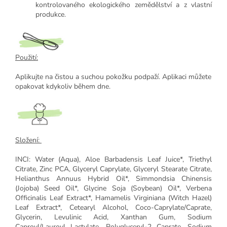
kontrolovaného ekologického zemědělství a z vlastní
produkce.
Použití:
Aplikujte na čistou a suchou pokožku podpaží. Aplikaci můžete
opakovat kdykoliv během dne.
Složení:
INCI: Water (Aqua), Aloe Barbadensis Leaf Juice*, Triethyl
Citrate, Zinc PCA, Glyceryl Caprylate, Glyceryl Stearate Citrate,
Helianthus Annuus Hybrid Oil*, Simmondsia Chinensis
(Jojoba) Seed Oil*, Glycine Soja (Soybean) Oil*, Verbena
Officinalis Leaf Extract*, Hamamelis Virginiana (Witch Hazel)
Leaf Extract*, Cetearyl Alcohol, Coco-Caprylate/Caprate,
Glycerin, Levulinic Acid, Xanthan Gum, Sodium
Caproyl/Lauroyl Lactylate, Polyglyceryl-2 Caprate, Sodium