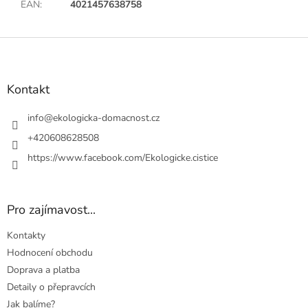
EAN
:
4021457638758
Z
á
p
a
Kontakt
t
í
info
@
ekologicka-domacnost.cz
+420608628508
https://www.facebook.com/Ekologicke.cistice
Pro zajímavost...
Kontakty
Hodnocení obchodu
Doprava a platba
Detaily o přepravcích
Jak balíme?