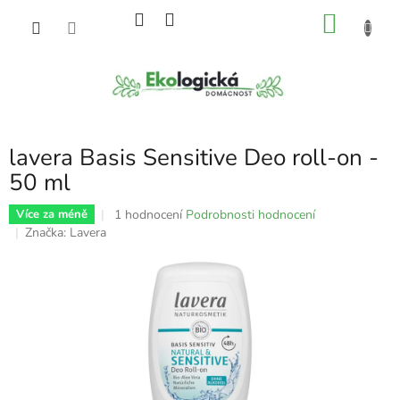
Přejít
NÁKU
na
obsah
KOŠÍK
lavera Basis Sensitive Deo roll-on -
50 ml
Průměrné
1 hodnocení
Podrobnosti hodnocení
Více za méně
hodnocení
Značka:
Lavera
produktu
je
5,0
z
5
hvězdiček.