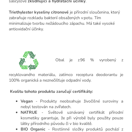
salicylové
zklidňující a hydratační účinky
.
Triethylester kyseliny citronové
je přírodní sloučenina, který
zabraňuje rozkladu bakterií obsažených v potu. Tím
minimalizuje tvorbu nežádoucího zápachu. Má také vysoké
antioxidační účinky.
Obal je z 96 % vyrobený z
recyklovaného materiálu, zatímco receptura deodorantu je
100% organická a neznečišťuje odpadní vody.
Kvalitu tohoto produktu zaručují certifikáty:
Vegan
- Produkty neobsahuje živočišné suroviny a
nebyl testován na zvířatech.
NATRUE
- Světově uznávaný certifikát přírodní
kosmetiky garantuje, že při výrobě byly použity pouze
látky přírodního původu či v bio kvalitě.
BIO Organic
- Rostlinné složky produktů pochází z