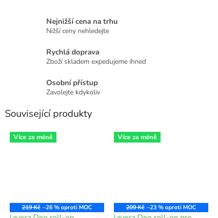
Nejnižší cena na trhu
Nižší ceny nehledejte
Rychlá doprava
Zboží skladem expedujeme ihned
Osobní přístup
Zavolejte kdykoliv
Související produkty
Více za méně
Více za méně
219 Kč
–26 %
209 Kč
–23 %
lavera Deo roll-on
lavera Deo roll-on pro