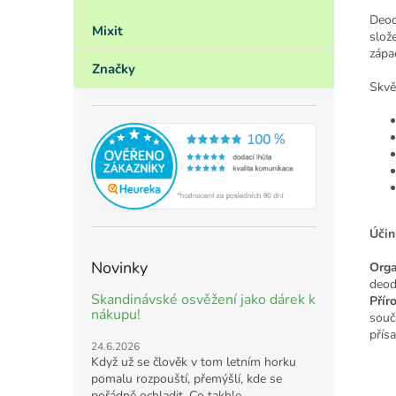
Deod
Mixit
slož
zápa
Značky
Skvě
Účin
Novinky
Orga
deod
Skandinávské osvěžení jako dárek k
Přír
nákupu!
souč
přís
24.6.2026
Když už se člověk v tom letním horku
pomalu rozpouští, přemýšlí, kde se
pořádně ochladit. Co takhle ...