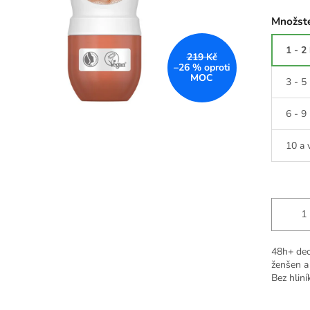
Množste
1 - 2
219 Kč
–26 %
3 - 5
6 - 9
10 a 
48h+ deod
ženšen a 
Bez hliní