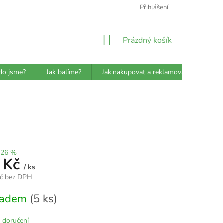
ATBA
DETAILY O PŘEPRAVCÍCH
JAK BALÍME?
Přihlášení
VŠEOBECN
NÁKUPNÍ
Prázdný košík
KOŠÍK
do jsme?
Jak balíme?
Jak nakupovat a reklamovat?
Prů
–26 %
 Kč
/ ks
Kč bez DPH
kladem
(5 ks)
 doručení