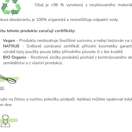
Obal je z 96 % vyrobený z recyklovaného materiál
ptura deodorantu je 100% organická a neznečišťuje odpadní vody.
itu tohoto produktu zaručují certifikáty:
Vegan
- Produkty neobsahuje živočišné suroviny a nebyl testován na z
NATRUE
- Světově uznávaný certifikát přírodní kosmetiky garant
výrobě byly použity pouze látky přírodního původu či v bio kvalitě.
BIO Organic
- Rostlinné složky produktů pochází z kontrolovaného e
zemědělství a z vlastní produkce.
tí:
kujte na čistou a suchou pokožku podpaží. Aplikaci můžete opakovat kdyk
m dne.