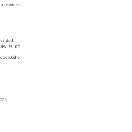
u, zatímco
vířatech.
uje, že při
kologického
oliv