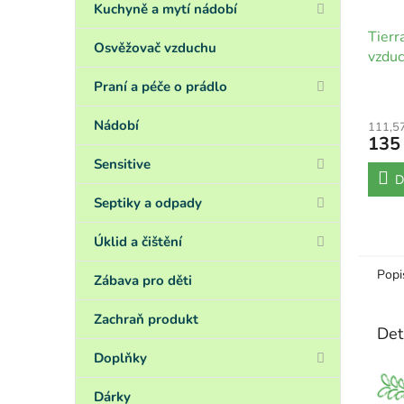
Kuchyně a mytí nádobí
Tierr
Osvěžovač vzduchu
vzduc
Praní a péče o prádlo
Nádobí
111,5
135
Sensitive
D
Septiky a odpady
Úklid a čištění
Popi
Zábava pro děti
Zachraň produkt
Det
Doplňky
Dárky