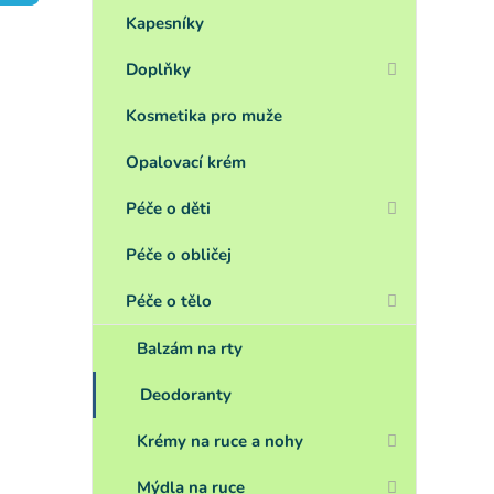
a
n
Kapesníky
e
Doplňky
l
Kosmetika pro muže
Opalovací krém
Péče o děti
Péče o obličej
Péče o tělo
Balzám na rty
Deodoranty
Krémy na ruce a nohy
Mýdla na ruce