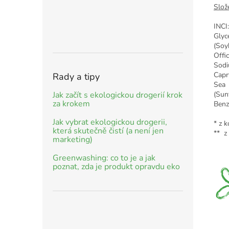
Slož
INCI
Glyc
(Soy
Offi
Sodi
Capr
Rady a tipy
Sea 
Jak začít s ekologickou drogerií krok
(Sun
za krokem
Benzy
Jak vybrat ekologickou drogerii,
* z 
která skutečně čistí (a není jen
** z 
marketing)
Greenwashing: co to je a jak
poznat, zda je produkt opravdu eko