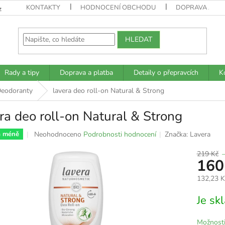
KONTAKTY
HODNOCENÍ OBCHODU
DOPRAVA A PL
z
HLEDAT
Rady a tipy
Doprava a platba
Detaily o přepravcích
K
eodoranty
lavera deo roll-on Natural & Strong
ra deo roll-on Natural & Strong
Průměrné
Neohodnoceno
Podrobnosti hodnocení
Značka:
Lavera
a méně
hodnocení
produktu
219 Kč
160
je
0,0
132,23 
z
5
Měrná
Je s
hvězdiček.
cena:
Možnosti