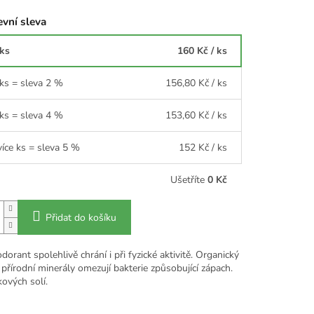
vní sleva
 ks
160 Kč
/ ks
 ks = sleva 2 %
156,80 Kč
/ ks
 ks = sleva 4 %
153,60 Kč
/ ks
více ks = sleva 5 %
152 Kč
/ ks
Ušetříte
0 Kč
Přidat do košíku
orant spolehlivě chrání i při fyzické aktivitě. Organický
přírodní minerály omezují bakterie způsobující zápach.
kových solí.