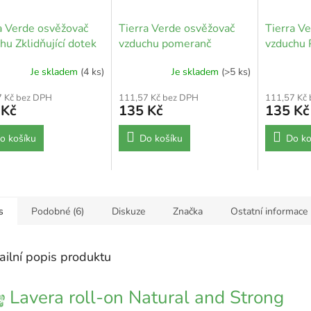
a Verde osvěžovač
Tierra Verde osvěžovač
Tierra V
hu Zklidňující dotek
vzduchu pomeranč
vzduchu P
Je skladem
(4 ks)
Je skladem
(>5 ks)
7 Kč bez DPH
111,57 Kč bez DPH
111,57 Kč
 Kč
135 Kč
135 Kč
o košíku
Do košíku
Do ko
s
Podobné (6)
Diskuze
Značka
Ostatní informace
ailní popis produktu
Lavera roll-on Natural and Strong