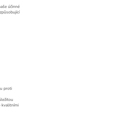
naše účinné
způsobující
u proti
ůležitou
 kvalitními