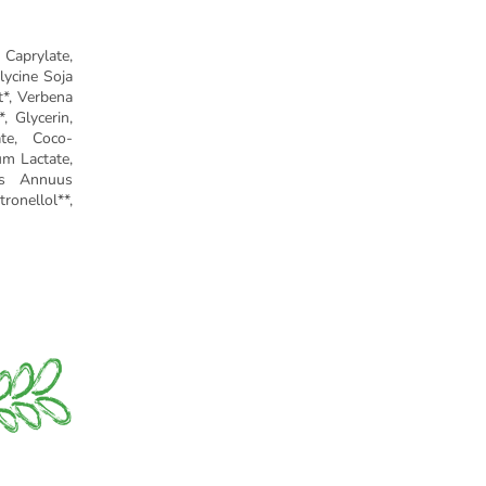
 Caprylate,
lycine Soja
t*, Verbena
, Glycerin,
ate, Coco-
um Lactate,
hus Annuus
ronellol**,