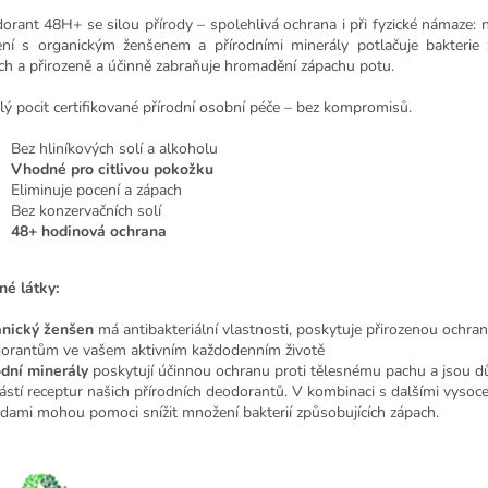
orant 48H+ se silou přírody – spolehlivá ochrana i při fyzické námaze: 
ení s organickým ženšenem a přírodními minerály potlačuje bakterie 
ch a přirozeně a účinně zabraňuje hromadění zápachu potu.
lý pocit certifikované přírodní osobní péče – bez kompromisů.
Bez hliníkových solí a alkoholu
Vhodné pro citlivou pokožku
Eliminuje pocení a zápach
Bez konzervačních solí
48+ hodinová ochrana
né látky:
nický ženšen
má antibakteriální vlastnosti, poskytuje přirozenou ochran
orantům ve vašem aktivním každodenním životě
odní minerály
poskytují účinnou ochranu proti tělesnému pachu a jsou d
ástí receptur našich přírodních deodorantů. V kombinaci s dalšími vysoce
adami mohou pomoci snížit množení bakterií způsobujících zápach.