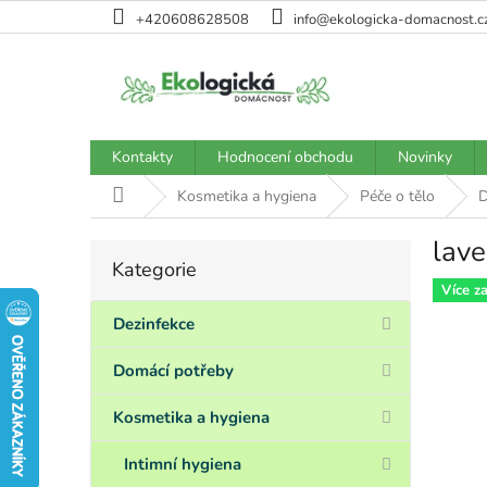
Přejít
+420608628508
info@ekologicka-domacnost.c
na
obsah
Kontakty
Hodnocení obchodu
Novinky
Domů
Kosmetika a hygiena
Péče o tělo
D
lave
P
Kategorie
Přeskočit
o
kategorie
Více z
s
t
Dezinfekce
r
a
Domácí potřeby
n
n
Kosmetika a hygiena
í
p
Intimní hygiena