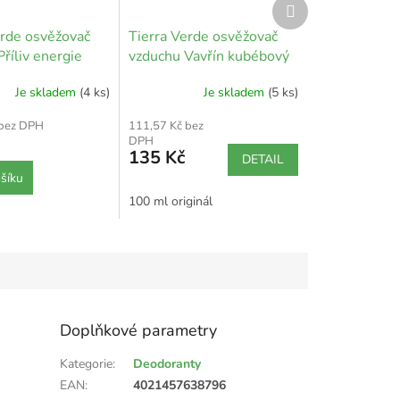
Další
produkt
erde osvěžovač
Tierra Verde osvěžovač
říliv energie
vzduchu Vavřín kubébový
Je skladem
(4 ks)
Je skladem
(5 ks)
 bez DPH
111,57 Kč bez
DPH
135 Kč
DETAIL
šíku
100 ml originál
Doplňkové parametry
Kategorie
:
Deodoranty
EAN
:
4021457638796