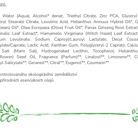
ení:
: Water (Aqua), Alcohol* denat., Triethyl Citrate, Zinc PCA, Glyceryl
eryl Stearate Citrate, Levulinic Acid, Helianthus Annuus Hybrid Oil*, G
bean) Oil*, Olea Europaea (Olive) Fruit Oil*, Panax Ginseng Root Extrac
cinalis Leaf Extract*, Hamamelis Virginiana (Witch Hazel) Leaf Extract*
um Levulinate, Sodium Caproyl/Lauroyl Lactylate, Decyl Coco
ylate/Caprate, Lactic Acid, Xanthan Gum, Polyglyceryl-2 Caprate, Calci
Salt (Maris Sal), Hydrogenated Lecithin, Tocopherol, Heliant
flower) Seed Oil, Fragrance (Parfum)**, Linalool**, Limonene**, Cit
l Salicylate**, Geraniol**, Citral**, Eugenol**, Coumarin**
kontrolovaného ekologického zemědělství
přírodních esenciálních olejů