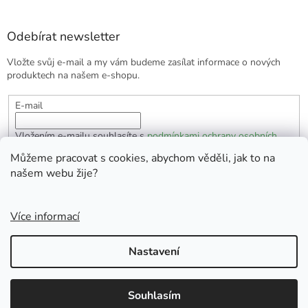
Odebírat newsletter
Vložte svůj e-mail a my vám budeme zasílat informace o nových
produktech na našem e-shopu.
E-mail
Vložením e-mailu souhlasíte s
podmínkami ochrany osobních
údajů
Můžeme pracovat s cookies, abychom věděli, jak to na
našem webu žije?
PŘIHLÁSIT SE
Více informací
Vytvořil Shoptet
Nastavení
Copyright 2026
EKOlogická domácnost
. Všechna práva
Souhlasím
vyhrazena.
Doprava zdarma od 1700 Kč.