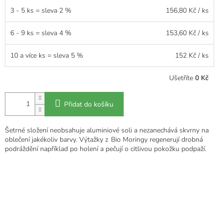
3 - 5 ks = sleva 2 %
156,80 Kč
/ ks
6 - 9 ks = sleva 4 %
153,60 Kč
/ ks
10 a více ks = sleva 5 %
152 Kč
/ ks
Ušetříte
0 Kč
Přidat do košíku
Šetrné složení neobsahuje aluminiové soli a nezanechává skvrny na
oblečení jakékoliv barvy. Výtažky z Bio Moringy regenerují drobná
podráždění například po holení a pečují o citlivou pokožku podpaží.