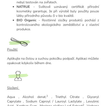
nebyl testován na zvířatech.
NATRUE
- Světově uznávaný certifikát přírodní
kosmetiky garantuje, že při výrobě byly použity pouze
látky přírodního původu či v bio kvalitě.
BIO Organic
- Rostlinné složky produktů pochází z
kontrolovaného ekologického zemědělství a z vlastní
produkce.
Použití:
Aplikujte na čistou a suchou pokožku podpaží. Aplikaci můžete
opakovat kdykoliv během dne.
Složení:
2
Aqua
,
Alcohol denat.
,
Triethyl Citrate
,
Glyceryl
Caprylate
,
Sodium Caproyl / Lauroyl Lactylate
,
Levulinic
2
Acid
,
Xanthan Gum
,
Moringa oleifera Leaf Extract
,
Verbena