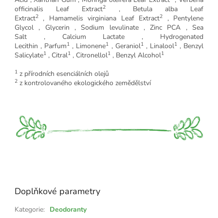
2
officinalis Leaf Extract
,
Betula alba Leaf
2
2
Extract
,
Hamamelis virginiana Leaf Extract
,
Pentylene
Glycol
,
Glycerin
,
Sodium levulinate
,
Zinc PCA
,
Sea
Salt
,
Calcium Lactate
,
Hydrogenated
1
1
1
1
Lecithin
,
Parfum
,
Limonene
,
Geraniol
,
Linalool
,
Benzyl
1
1
1
1
Salicylate
,
Citral
,
Citronellol
,
Benzyl Alcohol
1
z přírodních esenciálních olejů
2
z kontrolovaného ekologického zemědělství
Doplňkové parametry
Kategorie
:
Deodoranty