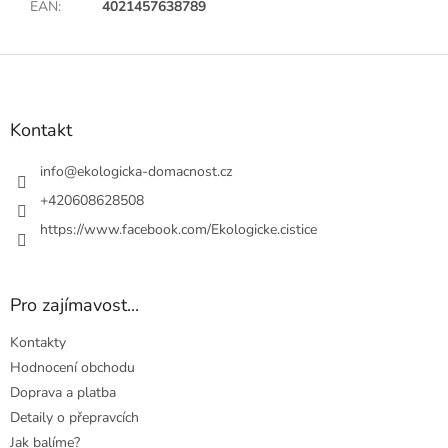
EAN
:
4021457638789
Z
á
p
a
Kontakt
t
í
info
@
ekologicka-domacnost.cz
+420608628508
https://www.facebook.com/Ekologicke.cistice
Pro zajímavost...
Kontakty
Hodnocení obchodu
Doprava a platba
Detaily o přepravcích
Jak balíme?