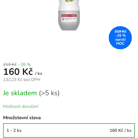
219 Kč
–26 %
219 Kč
–26 %
160 Kč
/ ks
132,23 Kč bez DPH
Měrná
Je skladem
(>5 ks)
cena:
Možnosti doručení
Množstevní sleva
1 - 2 ks
160 Kč
/ ks