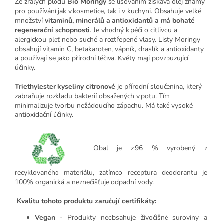
Ze zralých plodů
Bio Moringy
se lisováním získává olej známý
pro používání jak v kosmetice, tak i v kuchyni. Obsahuje velké
množství
vitaminů, minerálů a antioxidantů a má bohaté
regenerační schopnosti
. Je vhodný k péči o citlivou a
alergickou pleť nebo suché a roztřepené vlasy. Listy Moringy
obsahují vitamin C, betakaroten, vápník, draslík a antioxidanty
a používají se jako přírodní léčiva. Květy mají povzbuzující
účinky.
Triethylester kyseliny citronové
je přírodní sloučenina, který
zabraňuje rozkladu bakterií obsažených v potu. Tím
minimalizuje tvorbu nežádoucího zápachu. Má také vysoké
antioxidační účinky.
Obal je z 96 % vyrobený z
recyklovaného materiálu, zatímco receptura deodorantu je
100% organická a neznečišťuje odpadní vody.
Kvalitu tohoto produktu zaručují certifikáty:
Vegan
- Produkty neobsahuje živočišné suroviny a