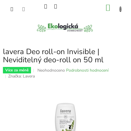
Přejít
NÁKU
na
obsah
KOŠÍK
lavera Deo roll-on Invisible |
Neviditelný deo-roll on 50 ml
Průměrné
Neohodnoceno
Podrobnosti hodnocení
Více za méně
hodnocení
Značka:
Lavera
produktu
je
0,0
z
5
hvězdiček.