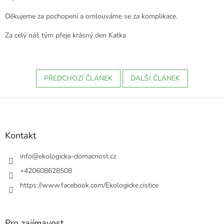
Děkujeme za pochopení a omlouváme se za komplikace.
Za celý náš tým přeje krásný den Katka
PŘEDCHOZÍ ČLÁNEK
DALŠÍ ČLÁNEK
Z
á
p
a
Kontakt
t
í
info
@
ekologicka-domacnost.cz
+420608628508
https://www.facebook.com/Ekologicke.cistice
Pro zajímavost...