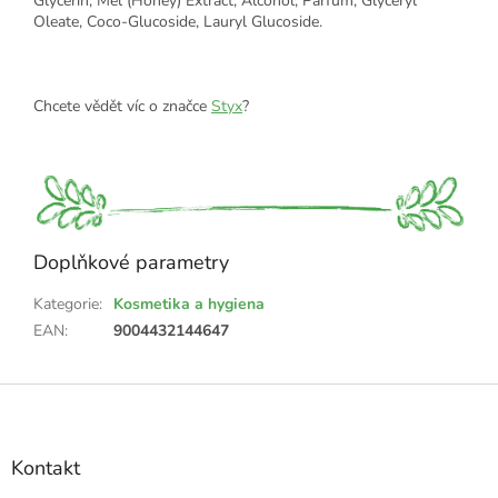
Glycerin, Mel (Honey) Extract, Alcohol, Parfum, Glyceryl
Oleate, Coco-Glucoside, Lauryl Glucoside.
Chcete vědět víc o značce
Styx
?
Doplňkové parametry
Kategorie
:
Kosmetika a hygiena
EAN
:
9004432144647
Z
á
p
a
Kontakt
t