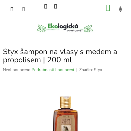
Přejít
NÁKU
na
obsah
KOŠÍK
Styx šampon na vlasy s medem a
propolisem | 200 ml
Průměrné
Neohodnoceno
Podrobnosti hodnocení
Značka:
Styx
hodnocení
produktu
je
0,0
z
5
hvězdiček.