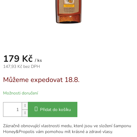
179 Kč
/ ks
147,93 Kč bez DPH
Měrná
Můžeme expedovat 18.8.
cena:
Možnosti doručení
Přidat do košíku
Zázračně obnovující vlastnosti medu, které jsou ve složení šamponu
Honey&Propolis vám pomohou mít krásné a zdravé vlasy.