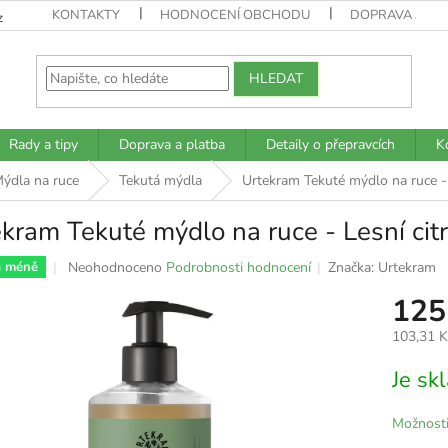
KONTAKTY
HODNOCENÍ OBCHODU
DOPRAVA A PL
z
HLEDAT
Rady a tipy
Doprava a platba
Detaily o přepravcích
K
ýdla na ruce
Tekutá mýdla
Urtekram Tekuté mýdlo na ruce - 
kram Tekuté mýdlo na ruce - Lesní cit
Průměrné
Neohodnoceno
Podrobnosti hodnocení
Značka:
Urtekram
a méně
hodnocení
125
produktu
je
103,31 
0,0
z
Měrná
Je s
5
cena:
hvězdiček.
Možnosti