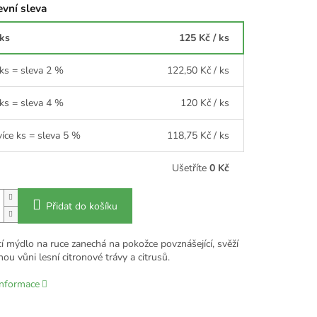
vní sleva
 ks
125 Kč
/ ks
 ks = sleva 2 %
122,50 Kč
/ ks
 ks = sleva 4 %
120 Kč
/ ks
více ks = sleva 5 %
118,75 Kč
/ ks
Ušetříte
0 Kč
Přidat do košíku
í mýdlo na ruce zanechá na pokožce povznášející, svěží
nou vůni lesní citronové trávy a citrusů.
informace