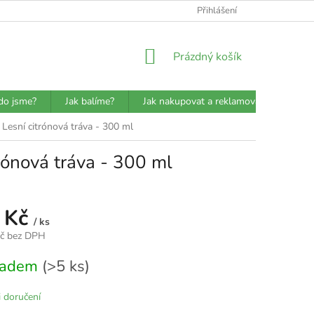
ATBA
DETAILY O PŘEPRAVCÍCH
JAK BALÍME?
Přihlášení
VŠEOBECN
NÁKUPNÍ
Prázdný košík
KOŠÍK
do jsme?
Jak balíme?
Jak nakupovat a reklamovat?
Prů
Lesní citrónová tráva - 300 ml
rónová tráva - 300 ml
 Kč
/ ks
Kč bez DPH
kladem
(>5 ks)
 doručení