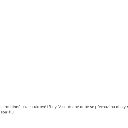
 rostlinné bázi z cukrové třtiny.
V současné době se přechází na obaly r
teriálu.