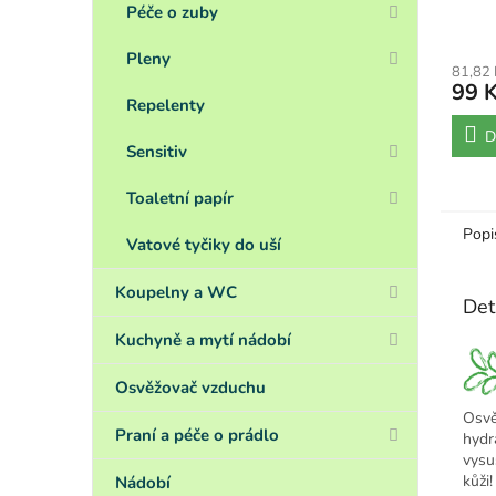
Péče o zuby
Pleny
81,82
99 
Repelenty
D
Sensitiv
Toaletní papír
Popi
Vatové tyčiky do uší
Koupelny a WC
Det
Kuchyně a mytí nádobí
Osvěžovač vzduchu
Osvě
Praní a péče o prádlo
hydr
vysu
kůži!
Nádobí