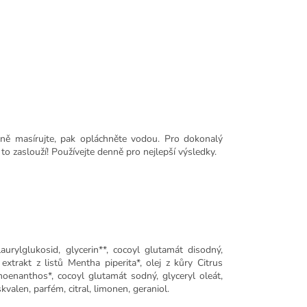
ně masírujte, pak opláchněte vodou. Pro dokonalý
 to zaslouží! Používejte denně pro nejlepší výsledky.
aurylglukosid, glycerin**, cocoyl glutamát disodný,
extrakt z listů Mentha piperita*, olej z kůry Citrus
hoenanthos*, cocoyl glutamát sodný, glyceryl oleát,
kvalen, parfém, citral, limonen, geraniol.