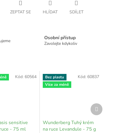
ZEPTAT SE
HLÍDAT
SDÍLET
Osobní přístup
dujeme
Zavolejte kdykoliv
Kód:
60564
Kód:
60837
méně
Bez plastu
Více za méně
Další
produkt
sis sensitive
Wunderberg Tuhý krém
ruce - 75 ml
na ruce Levandule - 75 g