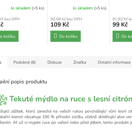
Je skladem
(>5 ks)
Je skladem
(>5 ks)
 Kč bez DPH
90,08 Kč bez DPH
81,82 Kč 
Kč
109 Kč
99 Kč
o košíku
Do košíku
Do ko
s
Podobné (6)
Diskuze
Značka
Ostatní informace
ailní popis produktu
Tekuté mýdlo na ruce s lesní citró
žující zážitek, který zanechá na vašich rukou povznášející vůni lesní c
atační klenot obsahuje 100 % přírodní složky, včetně zklidňující aloe ve
šením. Ať už si myjete ruce po vaření nebo před jídlem, tento produk