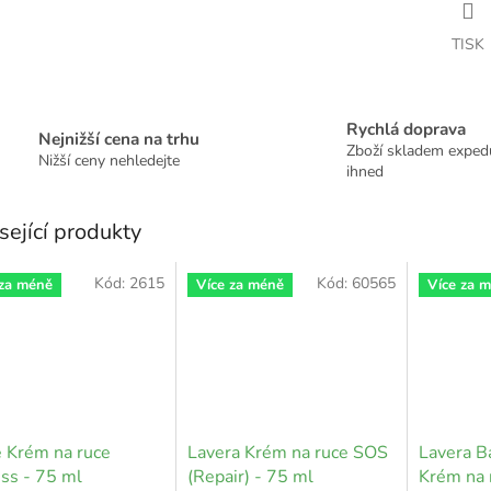
TISK
Rychlá doprava
Nejnižší cena na trhu
Zboží skladem expe
Nižší ceny nehledejte
ihned
sející produkty
Kód:
2615
Kód:
60565
 za méně
Více za méně
Více za 
 Krém na ruce
Lavera Krém na ruce SOS
Lavera Ba
ss - 75 ml
(Repair) - 75 ml
Krém na 