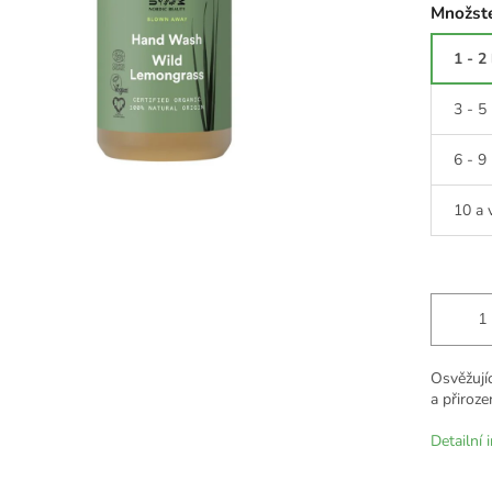
Množste
1 - 2
3 - 5
6 - 9
10 a 
Osvěžujíc
a přiroze
Detailní 