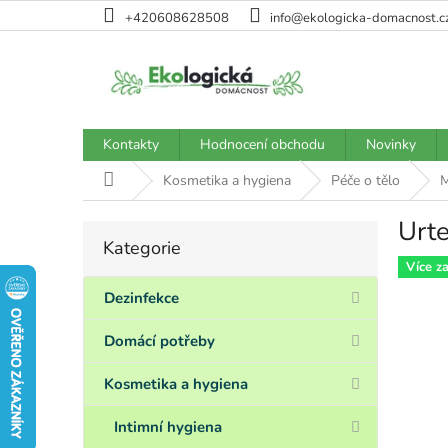
Přejít
+420608628508
info@ekologicka-domacnost.c
na
obsah
Kontakty
Hodnocení obchodu
Novinky
Domů
Kosmetika a hygiena
Péče o tělo
M
Urte
P
Kategorie
Přeskočit
o
kategorie
Více z
s
t
Dezinfekce
r
a
Domácí potřeby
n
n
Kosmetika a hygiena
í
p
Intimní hygiena