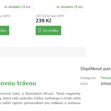
Je skladem
(3 ks)
Je skladem
(3 ks)
bez DPH
197,52 Kč bez DPH
239 Kč
šíku
Do košíku
Doplňkové par
Kategorie
:
Tekut
novou trávou
EAN
:
57010
itronové trávy a šťavnatých citrusů. Tento veganský
ry, která vaše pokožku hýčká, hydratuje a chrání před
t je vaším tajným pomocníkem pro měkkou a voňavou