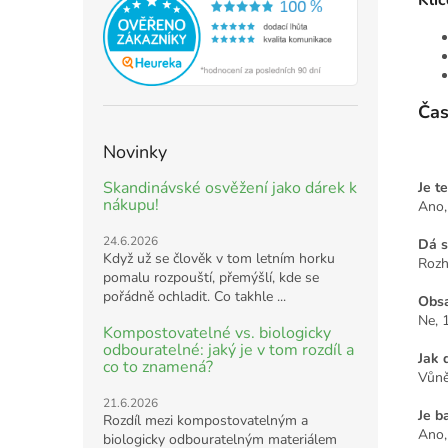
Čas
Novinky
Skandinávské osvěžení jako dárek k
Je t
nákupu!
Ano, 
24.6.2026
Dá s
Když už se člověk v tom letním horku
Rozh
pomalu rozpouští, přemýšlí, kde se
pořádně ochladit. Co takhle ...
Obsa
Ne, 
Kompostovatelné vs. biologicky
odbouratelné: jaký je v tom rozdíl a
Jak 
co to znamená?
Vůně
21.6.2026
Je b
Rozdíl mezi kompostovatelným a
Ano,
biologicky odbouratelným materiálem