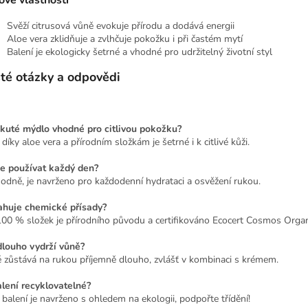
Svěží citrusová vůně evokuje přírodu a dodává energii
Aloe vera zklidňuje a zvlhčuje pokožku i při častém mytí
Balení je ekologicky šetrné a vhodné pro udržitelný životní styl
té otázky a odpovědi
ekuté mýdlo vhodné pro citlivou pokožku?
díky aloe vera a přírodním složkám je šetrné i k citlivé kůži.
e používat každý den?
odně, je navrženo pro každodenní hydrataci a osvěžení rukou.
huje chemické přísady?
100 % složek je přírodního původu a certifikováno Ecocert Cosmos Organ
dlouho vydrží vůně?
 zůstává na rukou příjemně dlouho, zvlášť v kombinaci s krémem.
alení recyklovatelné?
 balení je navrženo s ohledem na ekologii, podpořte třídění!