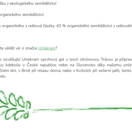
ožka z ekologického zemědělství
 organického zemědělství
 organického z celkové částky. 43 % organického zemědělství z celkové
te vědět víc o značce
Urtekram
?
o osvěžující Urtekram sprchový gel s lesní citrónovou Trávou je připra
su kdekoliv v České republice nebo na Slovensko díky našemu onlin
čném dni, v Brně při relaxu doma, nebo v Košicích při večerní péči, tento
du.