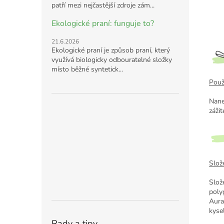
patří mezi nejčastější zdroje zám...
Ekologické praní: funguje to?
21.6.2026
Ekologické praní je způsob praní, který
využívá biologicky odbouratelné složky
místo běžné syntetick...
Použi
Nane
záži
Slože
Slož
poly
Aura
kyse
Rady a tipy