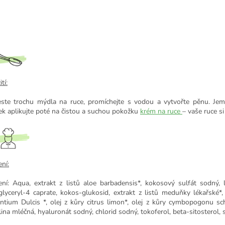
tí:
ste trochu mýdla na ruce, promíchejte s vodou a vytvořte pěnu. Jem
tek aplikujte poté na čistou a suchou pokožku
krém na ruce
– vaše ruce si
ní:
ení: Aqua, extrakt z listů aloe barbadensis*, kokosový sulfát sodný, l
glyceryl-4 caprate, kokos-glukosid, extrakt z listů meduňky lékařské*, 
ntium Dulcis *, olej z kůry citrus limon*, olej z kůry cymbopogonu sc
lina mléčná, hyaluronát sodný, chlorid sodný, tokoferol, beta-sitosterol, s