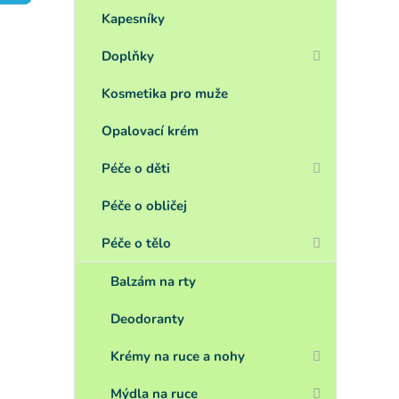
a
n
Kapesníky
e
Doplňky
l
Kosmetika pro muže
Opalovací krém
Péče o děti
Péče o obličej
Péče o tělo
Balzám na rty
Deodoranty
Krémy na ruce a nohy
Mýdla na ruce