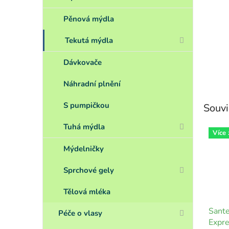
Pěnová mýdla
Tekutá mýdla
Dávkovače
Náhradní plnění
S pumpičkou
Souvi
Tuhá mýdla
Více
Mýdelničky
Sprchové gely
Tělová mléka
Sante
Péče o vlasy
Expre