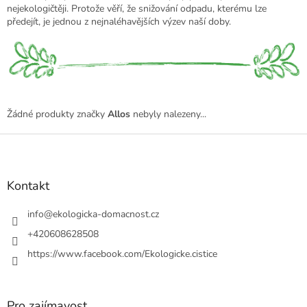
nejekologičtěji. Protože věří, že snižování odpadu, kterému lze
předejít, je jednou z nejnaléhavějších výzev naší doby.
Žádné produkty značky
Allos
nebyly nalezeny...
Z
á
p
a
Kontakt
t
í
info
@
ekologicka-domacnost.cz
+420608628508
https://www.facebook.com/Ekologicke.cistice
Pro zajímavost...