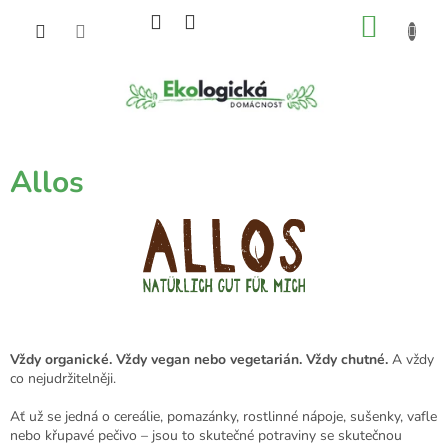
Přejít
NÁKU
na
obsah
KOŠÍK
Allos
Vždy organické. Vždy vegan nebo vegetarián. Vždy chutné.
A vždy
co nejudržitelněji.
Ať už se jedná o cereálie, pomazánky, rostlinné nápoje, sušenky, vafle
nebo křupavé pečivo – jsou to skutečné potraviny se skutečnou