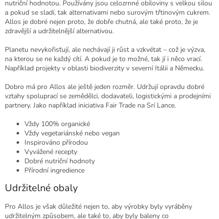
nutriční hodnotou. Používány jsou celozrnné obiloviny s velkou silou
a pokud se sladí, tak alternativami nebo surovým třtinovým cukrem.
Allos je dobré nejen proto, že dobře chutná, ale také proto, že je
zdravější a udržitelnější alternativou.
Planetu nevykořisťují, ale nechávají ji růst a vzkvétat – což je výzva,
na kterou se ne každý cítí. A pokud je to možné, tak jí i něco vrací.
Například projekty v oblasti biodiverzity v severní Itálii a Německu.
Dobro má pro Allos ale ještě jeden rozměr. Udržují opravdu dobré
vztahy spoluprací se zemědělci, dodavateli, logistickými a prodejními
partnery. Jako například iniciativa Fair Trade na Srí Lance.
Vždy 100% organické
Vždy vegetariánské nebo vegan
Inspirováno přírodou
Vyvážené recepty
Dobré nutriční hodnoty
Přírodní ingredience
Udržitelné obaly
Pro Allos je však důležité nejen to, aby výrobky byly vyráběny
udržitelným způsobem, ale také to, aby byly baleny co