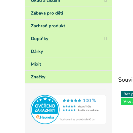
Úklid a čištění
Zábava pro děti
Zachraň produkt
Doplňky
Dárky
Mixit
Značky
Souvi
Bez p
Více