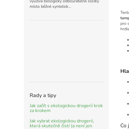
využívá biologicky odbouratelné složky
místo běžné syntetick...
Tent
tamp
pro 
hrdl
Hla
Rady a tipy
Jak začít s ekologickou drogerií krok
za krokem
Jak vybrat ekologickou drogerii,
Co 
která skutečně čistí (a není jen