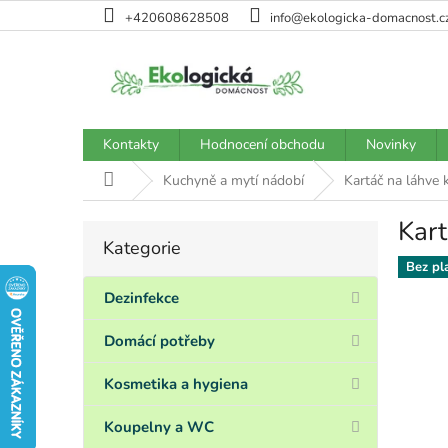
Přejít
+420608628508
info@ekologicka-domacnost.c
na
obsah
Kontakty
Hodnocení obchodu
Novinky
Domů
Kuchyně a mytí nádobí
Kartáč na láhve k
Kart
P
Kategorie
Přeskočit
o
kategorie
Bez pl
s
t
Dezinfekce
r
a
Domácí potřeby
n
n
Kosmetika a hygiena
í
p
Koupelny a WC