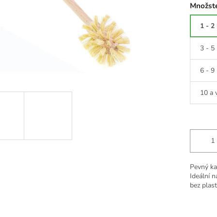
Množste
1 - 2
3 - 5
6 - 9
10 a 
Pevný ka
Ideální n
bez plast