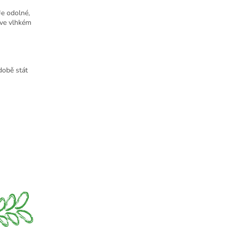
Je odolné,
í ve vlhkém
době stát