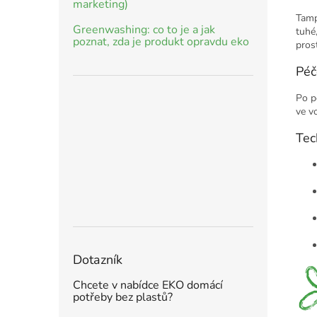
marketing)
Tamp
Greenwashing: co to je a jak
tuhé,
poznat, zda je produkt opravdu eko
pros
Péč
Po p
ve v
Tec
Dotazník
Chcete v nabídce EKO domácí
potřeby bez plastů?