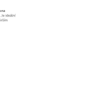
ákna
 Je ideální
širším