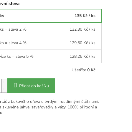
vní sleva
 ks
135 Kč
/ ks
 ks = sleva 2 %
132,30 Kč
/ ks
 ks = sleva 4 %
129,60 Kč
/ ks
více ks = sleva 5 %
128,25 Kč
/ ks
Ušetříte
0 Kč
Přidat do košíku
rtáč z bukového dřeva s tvrdými rostlinnými štětinami.
a skleněné lahve, zavařovačky a vázy. 100% přírodní a
u.