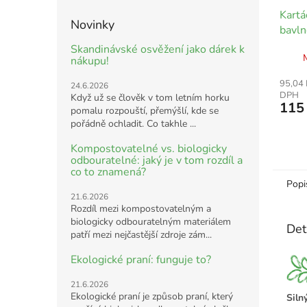
Kartá
Novinky
bavln
mm
Skandinávské osvěžení jako dárek k
nákupu!
95,04 
24.6.2026
DPH
Když už se člověk v tom letním horku
115
pomalu rozpouští, přemýšlí, kde se
pořádně ochladit. Co takhle ...
Kompostovatelné vs. biologicky
odbouratelné: jaký je v tom rozdíl a
co to znamená?
Popi
21.6.2026
Rozdíl mezi kompostovatelným a
biologicky odbouratelným materiálem
Det
patří mezi nejčastější zdroje zám...
Ekologické praní: funguje to?
21.6.2026
Ekologické praní je způsob praní, který
Siln