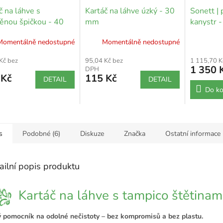
č na láhve s
Kartáč na láhve úzký - 30
Sonett | 
ěnou špičkou - 40
mm
kanystr 
Momentálně nedostupné
Momentálně nedostupné
Kč bez
95,04 Kč bez
1 115,70 K
1 350 
DPH
 Kč
115 Kč
DETAIL
DETAIL
Do ko
s
Podobné (6)
Diskuze
Značka
Ostatní informace
ailní popis produktu
Kartáč na láhve s tampico štětinam
ý pomocník na odolné nečistoty – bez kompromisů a bez plastu.