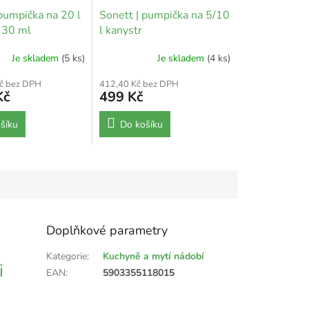
pumpička na 20 l
Sonett | pumpička na 5/10
- 30 ml
l kanystr
Je skladem
(5 ks)
Je skladem
(4 ks)
č bez DPH
412,40 Kč bez DPH
Kč
499 Kč
šíku
Do košíku
Doplňkové parametry
Kategorie
:
Kuchyně a mytí nádobí
i
EAN
:
5903355118015