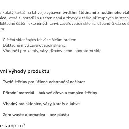
o kulatý kartáč na lahve je vybaven
tvrdšími štětinami z rostlinného vl
ico
, které si poradí i s usazeninami a zbytky v těžko přístupných místech.
důkladné čištění skleněných lahví, zavařovacích sklenic, džbánů či váz se 
em.
Čištění skleněných lahví se širším hrdlem
Důkladné mytí zavařovacích sklenic
Vhodné i pro karafy, vázy, džbány nebo laboratorní sklo
vní výhody produktu
Tvrdé štětiny pro účinné odstranění nečistot
Přírodní materiál – bukové dřevo a tampico štětiny
Vhodný pro sklenice, vázy, karafy a lahve
Zero waste alternativa – bez plastu
je tampico?