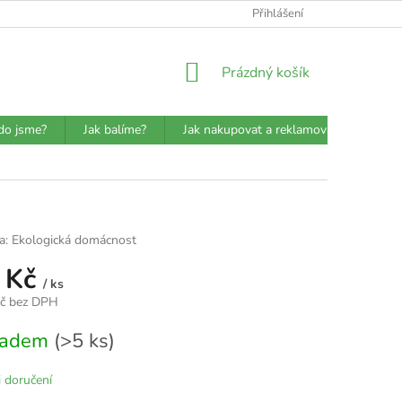
ATBA
DETAILY O PŘEPRAVCÍCH
JAK BALÍME?
Přihlášení
VŠEOBECN
NÁKUPNÍ
Prázdný košík
KOŠÍK
do jsme?
Jak balíme?
Jak nakupovat a reklamovat?
Prů
a:
Ekologická domácnost
 Kč
/ ks
Kč bez DPH
kladem
(>5 ks)
 doručení