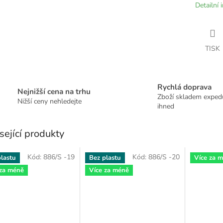
Detailní 
TISK
Rychlá doprava
Nejnižší cena na trhu
Zboží skladem expe
Nižší ceny nehledejte
ihned
sející produkty
Kód:
886/S -19
Kód:
886/S -20
lastu
Bez plastu
Více za 
 za méně
Více za méně