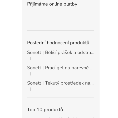
Přijímáme online platby
Poslední hodnocení produktů
Sonett | Bělící prášek a odstraňovač skvrn - 900 g
|
Hodnocení produktu je 5 z 5 hvězdiček.
Sonett | Prací gel na barevné prádlo máta a citrón - 10 l
|
Hodnocení produktu je 5 z 5 hvězdiček.
Sonett | Tekutý prostředek na nádobí Sensitive - 10 l
|
Hodnocení produktu je 5 z 5 hvězdiček.
Top 10 produktů