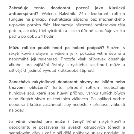
Zabraňuje tento deodorant pocení jako klasický
antiperspirant?
Weleda Rakytník 24h deodorant roll-on
funguje na principu neutralizace zápachu bez mechanického
ucpávání potních žláz. Neomezuje přirozené ochlazování těla
potem, ale díky triethylcitrátu a silicím účinně zabraňuje vzniku
pachu po dobu 24 hodin.
Můžu roll-on použít hned po holení podpaží?
Složení s
rakytníkovým olejem a vilínem je k pokožce velmi šetrné a
napomáhá její regeneraci. Protože však přípravek obsahuje
alkohol pro zajištění čistoty a rychlého zaschnutí, může u
citlivějších jedinců vyvolat krátkodobé štípnutí.
Zanechává rakytníkový deodorant skvrny na bílém nebo
tmavém oblečení?
Tento přírodní roll-on neobsahuje
hliníkové soli, které jsou hlavní příčinou vzniku tuhých bílých
nebo žlutých skvrn na textilních vláknech. Po aplikaci nechte
deodorant krátce zaschnout, aby nedošlo k přenosu vlhkosti
na oděv.
Je vůně vhodná pro muže i ženy?
Vůně rakytníkového
deodorantu je postavena na svěžích citrusových tónech a
santalovém dřevu, což z něj dělá oblíbený unisex produkt. Je