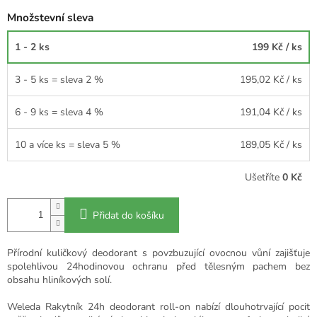
Množstevní sleva
1 - 2 ks
199 Kč
/ ks
3 - 5 ks = sleva 2 %
195,02 Kč
/ ks
6 - 9 ks = sleva 4 %
191,04 Kč
/ ks
10 a více ks = sleva 5 %
189,05 Kč
/ ks
Ušetříte
0 Kč
Přidat do košíku
Přírodní kuličkový deodorant s povzbuzující ovocnou vůní zajišťuje
spolehlivou 24hodinovou ochranu před tělesným pachem bez
obsahu hliníkových solí.
Weleda Rakytník 24h deodorant roll-on nabízí dlouhotrvající pocit