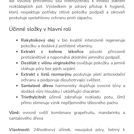
ale využívá přirozenou sílu triethylcitrátu k inhibici bakterií
rozkládajících pot. Výsledkem je zdravý přístup k hygieně,
který respektuje potřeby citlivé pokožky podpaží a zároveň
poskytuje spolehlivou ochranu proti zápachu.
Účinné složky v hlavní roli
Rakytníkový olej
v bio kvalitě intenzivně regeneruje
pokožku a dodává jí potřebné vitamíny.
Extrakt z kořene lékořice
působí přirozeně
protizánětlivě a napomáhá zklidnění jemného podpaží.
Destilát z vilínu virginského
osvěžuje pokožku a jemně
stahuje póry bez jejich ucpání.
Extrakt z listů rozmarýnu
poskytuje pleti antioxidační
ochranu a podporuje dlouhotrvající svěžest.
Santalové dřevo
harmonicky doplňuje ovocné tóny a
dodává vůni hloubku i uklidňující charakter.
Triethylcitrát
účinně zabraňuje rozkladu potu, čímž
přímo eliminuje vznik nepříjemného tělesného pachu.
Vůně:
ovocně svěží kombinace grapefruitu, mandarinky a
santalového dřeva
Vlastnosti:
24hodinový účinek, neucpává póry, šetrný k