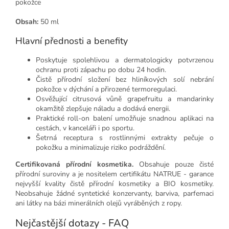
pokožce
Obsah:
50 ml
Hlavní přednosti a benefity
Poskytuje spolehlivou a dermatologicky potvrzenou
ochranu proti zápachu po dobu 24 hodin.
Čistě přírodní složení bez hliníkových solí nebrání
pokožce v dýchání a přirozené termoregulaci.
Osvěžující citrusová vůně grapefruitu a mandarinky
okamžitě zlepšuje náladu a dodává energii.
Praktické roll-on balení umožňuje snadnou aplikaci na
cestách, v kanceláři i po sportu.
Šetrná receptura s rostlinnými extrakty pečuje o
pokožku a minimalizuje riziko podráždění.
Certifikovaná přírodní kosmetika.
Obsahuje pouze čisté
přírodní suroviny a je nositelem certifikátu NATRUE - garance
nejvyšší kvality čistě přírodní kosmetiky a BIO kosmetiky.
Neobsahuje žádné syntetické konzervanty, barviva, parfemaci
ani látky na bázi minerálních olejů vyráběných z ropy.
Nejčastější dotazy - FAQ