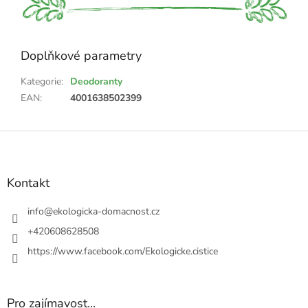
Doplňkové parametry
Kategorie
:
Deodoranty
EAN
:
4001638502399
Z
á
p
a
Kontakt
t
í
info
@
ekologicka-domacnost.cz
+420608628508
https://www.facebook.com/Ekologicke.cistice
Pro zajímavost...