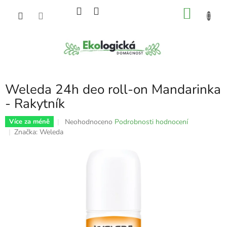
Přejít
NÁKU
na
obsah
KOŠÍK
Weleda 24h deo roll-on Mandarinka
- Rakytník
Průměrné
Neohodnoceno
Podrobnosti hodnocení
Více za méně
hodnocení
Značka:
Weleda
produktu
je
0,0
z
5
hvězdiček.