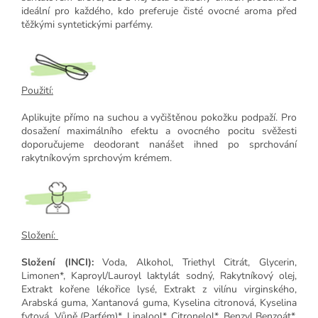
ideální pro každého, kdo preferuje čisté ovocné aroma před
těžkými syntetickými parfémy.
Použití:
Aplikujte přímo na suchou a vyčištěnou pokožku podpaží. Pro
dosažení maximálního efektu a ovocného pocitu svěžesti
doporučujeme deodorant nanášet ihned po sprchování
rakytníkovým sprchovým krémem.
Složení:
Složení (INCI):
Voda, Alkohol, Triethyl Citrát, Glycerin,
Limonen*, Kaproyl/Lauroyl laktylát sodný, Rakytníkový olej,
Extrakt kořene lékořice lysé, Extrakt z vilínu virginského,
Arabská guma, Xantanová guma, Kyselina citronová, Kyselina
fytová, Vůně (Parfém)*, Linalool*, Citronelol*, Benzyl Benzoát*,