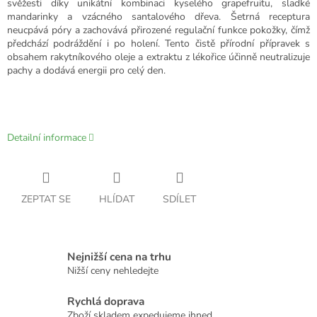
svěžesti díky unikátní kombinaci kyselého grapefruitu, sladké
mandarinky a vzácného santalového dřeva. Šetrná receptura
neucpává póry a zachovává přirozené regulační funkce pokožky, čímž
předchází podráždění i po holení. Tento čistě přírodní přípravek s
obsahem rakytníkového oleje a extraktu z lékořice účinně neutralizuje
pachy a dodává energii pro celý den.
Detailní informace
ZEPTAT SE
HLÍDAT
SDÍLET
Nejnižší cena na trhu
Nižší ceny nehledejte
Rychlá doprava
Zboží skladem expedujeme ihned