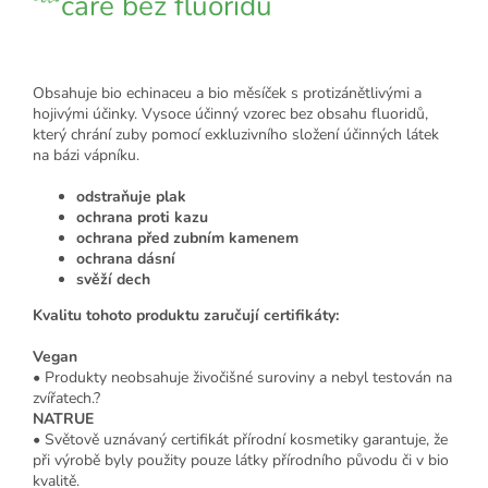
care bez fluoridu
Obsahuje bio echinaceu a bio měsíček s protizánětlivými a
hojivými účinky. Vysoce účinný vzorec bez obsahu fluoridů,
který chrání zuby pomocí exkluzivního složení účinných látek
na bázi vápníku.
odstraňuje plak
ochrana proti kazu
ochrana před zubním kamenem
ochrana dásní
svěží dech
Kvalitu tohoto produktu zaručují certifikáty:
Vegan
• Produkty neobsahuje živočišné suroviny a nebyl testován na
zvířatech.?
NATRUE
• Světově uznávaný certifikát přírodní kosmetiky garantuje, že
při výrobě byly použity pouze látky přírodního původu či v bio
kvalitě.