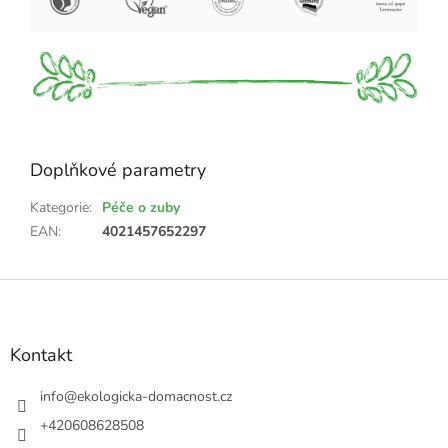
Doplňkové parametry
Kategorie
:
Péče o zuby
EAN
:
4021457652297
Z
á
p
a
Kontakt
t
í
info
@
ekologicka-domacnost.cz
+420608628508