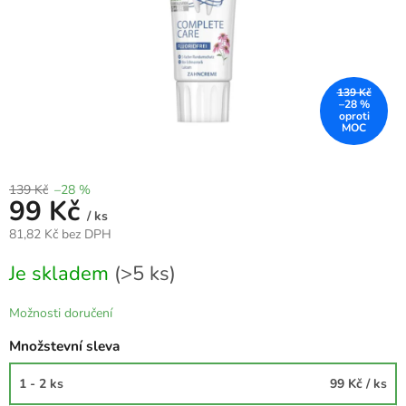
139 Kč
–28 %
139 Kč
–28 %
99 Kč
/ ks
81,82 Kč bez DPH
Měrná
Je skladem
(>5 ks)
cena:
Možnosti doručení
Množstevní sleva
1 - 2 ks
99 Kč
/ ks