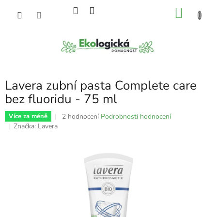
Přejít
NÁKU
na
obsah
KOŠÍK
Lavera zubní pasta Complete care
bez fluoridu - 75 ml
Průměrné
2 hodnocení
Podrobnosti hodnocení
Více za méně
hodnocení
Značka:
Lavera
produktu
je
5,0
z
5
hvězdiček.