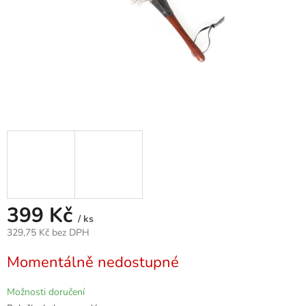
399 Kč
/ ks
329,75 Kč bez DPH
Měrná
Momentálně nedostupné
cena:
Možnosti doručení