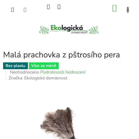
Přejít
NÁKU
na
obsah
KOŠÍK
Malá prachovka z pštrosího pera
Bez plastu
Více za méně
Průměrné
Neohodnoceno
Podrobnosti hodnocení
hodnocení
Značka:
Ekologická domácnost
produktu
je
0,0
z
5
hvězdiček.