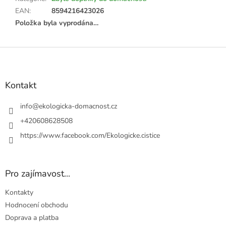
EAN
:
8594216423026
Položka byla vyprodána…
Z
á
p
a
Kontakt
t
í
info
@
ekologicka-domacnost.cz
+420608628508
https://www.facebook.com/Ekologicke.cistice
Pro zajímavost...
Kontakty
Hodnocení obchodu
Doprava a platba