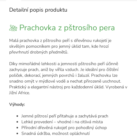
Detailní popis produktu
Prachovka z pštrosího pera
Malá prachovka z pštrosího peří s dřevěnou rukojetí je
skvělým pomocníkem pro jemný úklid tam, kde hrozí
převrhnutí drobných předmětů.
Díky mimořádné lehkosti a jemnosti pštrosího peří účinně
zachycuje prach, aniž by vířila vzduch. Je ideální pro čištění
poliček, dekorací, jemných povrchů i žaluzií. Prachovku lze
snadno omýt v mýdlové vodě a nechat přirozeně uschnout.
Praktický a elegantní nástroj pro každodenní úklid. Vyrobená v
Jižní Africe.
Výhody:
Jemné pštrosí peří přitahuje a zachytává prach
Lehké provedení – vhodné i na citlivá místa
Přírodní dřevěná rukojeť pro pohodlný úchop
Snadná údržba, možnost opláchnutí