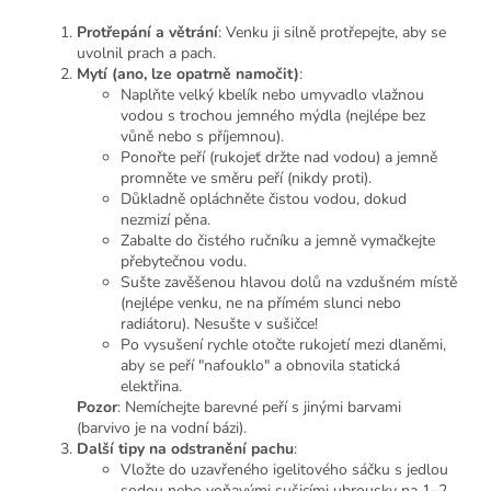
Protřepání a větrání
: Venku ji silně protřepejte, aby se
uvolnil prach a pach.
Mytí (ano, lze opatrně namočit)
:
Naplňte velký kbelík nebo umyvadlo vlažnou
vodou s trochou jemného mýdla (nejlépe bez
vůně nebo s příjemnou).
Ponořte peří (rukojeť držte nad vodou) a jemně
promněte ve směru peří (nikdy proti).
Důkladně opláchněte čistou vodou, dokud
nezmizí pěna.
Zabalte do čistého ručníku a jemně vymačkejte
přebytečnou vodu.
Sušte zavěšenou hlavou dolů na vzdušném místě
(nejlépe venku, ne na přímém slunci nebo
radiátoru). Nesušte v sušičce!
Po vysušení rychle otočte rukojetí mezi dlaněmi,
aby se peří "nafouklo" a obnovila statická
elektřina.
Pozor
: Nemíchejte barevné peří s jinými barvami
(barvivo je na vodní bázi).
Další tipy na odstranění pachu
:
Vložte do uzavřeného igelitového sáčku s jedlou
sodou nebo voňavými sušicími ubrousky na 1–2