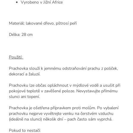
Vyrobeno v Jižní Africe
Materiál: lakované dřevo, pštrosí peří
Délka: 28 cm
Použití:
Prachovka slouží k jemnému odstraňování prachu z poliček,
dekorací a žaluzií.
Prachovku lze občas opláchnout v mýdlové vodě a usušit při
pokojové teplotě v zavěšené poloze. Nevystavujte přímému
slunci ani topení.
Prachovka je ošetřena přípravkem proti molům. Po vybalení
prachovku nejprve vyvětrejte venku na čerstvém vzduchu
(ideálně na slunci) několik dní – pach často sám vyprchá.
Pokud to nestačí: