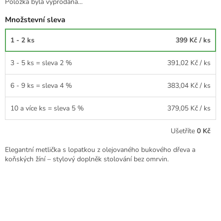
Položka byla vyprodána…
Množstevní sleva
1 - 2 ks
399 Kč
/ ks
3 - 5 ks = sleva 2 %
391,02 Kč
/ ks
6 - 9 ks = sleva 4 %
383,04 Kč
/ ks
10 a více ks = sleva 5 %
379,05 Kč
/ ks
Ušetříte
0 Kč
Elegantní metlička s lopatkou z olejovaného bukového dřeva a
koňských žíní – stylový doplněk stolování bez omrvin.