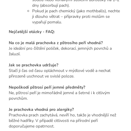
dny (absorbují pach).
Pokud je pach chemický (jako mothballs), nechte
ji dlouho větrat – přípravky proti molům se
vypařují pomalu.
Nejčatější otázky - FAQ:
Na co je malá prachovka z pštrosího peří vhodná?
Je ideální pro čištění poliček, dekorací, jemných povrchů a
žaluzií.
Jak se prachovka udržuje?
Stačí ji čas od času opláchnout v mýdlové vodě a nechat
přirozeně uschnout ve svislé poloze.
Nepoškodí pštrosí peří jemné předměty?
Ne, pštrosí peří je mimořádně jemné a šetrné i k citlivým
povrchům.
Je prachovka vhodná pro alergiky?
Prachovka prach zachytává, nevíří ho, takže je vhodnější než
běžné hadříky. V případě citlivosti na přírodní peří
doporučujeme opatrnost.