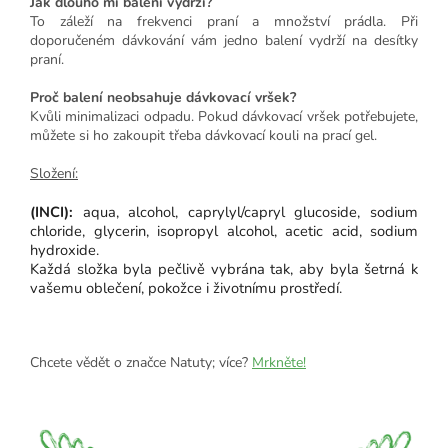
Jak dlouho mi balení vydrží?
To záleží na frekvenci praní a množství prádla. Při
doporučeném dávkování vám jedno balení vydrží na desítky
praní.
Proč balení neobsahuje dávkovací vršek?
Kvůli minimalizaci odpadu. Pokud dávkovací vršek potřebujete,
můžete si ho zakoupit třeba dávkovací kouli na prací gel.
Složení:
(INCI):
aqua, alcohol, caprylyl/capryl glucoside, sodium
chloride, glycerin, isopropyl alcohol, acetic acid, sodium
hydroxide.
Každá složka byla pečlivě vybrána tak, aby byla šetrná k
vašemu oblečení, pokožce i životnímu prostředí.
Chcete vědět o značce Natuty; více?
Mrkněte!