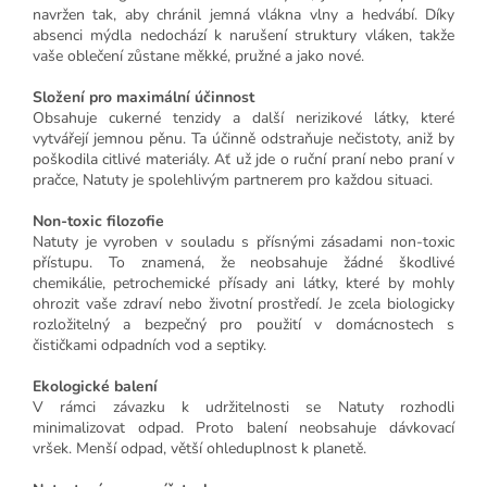
navržen tak, aby chránil jemná vlákna vlny a hedvábí. Díky
absenci mýdla nedochází k narušení struktury vláken, takže
vaše oblečení zůstane měkké, pružné a jako nové.
Složení pro maximální účinnost
Obsahuje cukerné tenzidy a další nerizikové látky, které
vytvářejí jemnou pěnu. Ta účinně odstraňuje nečistoty, aniž by
poškodila citlivé materiály. Ať už jde o ruční praní nebo praní v
pračce, Natuty je spolehlivým partnerem pro každou situaci.
Non-toxic filozofie
Natuty je vyroben v souladu s přísnými zásadami non-toxic
přístupu. To znamená, že neobsahuje žádné škodlivé
chemikálie, petrochemické přísady ani látky, které by mohly
ohrozit vaše zdraví nebo životní prostředí. Je zcela biologicky
rozložitelný a bezpečný pro použití v domácnostech s
čističkami odpadních vod a septiky.
Ekologické balení
V rámci závazku k udržitelnosti se Natuty rozhodli
minimalizovat odpad. Proto balení neobsahuje dávkovací
vršek. Menší odpad, větší ohleduplnost k planetě.