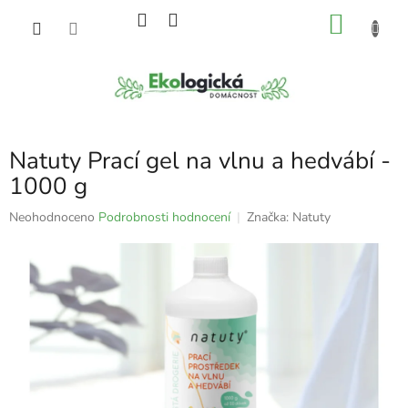
Přejít
NÁKU
na
obsah
KOŠÍK
Natuty Prací gel na vlnu a hedvábí -
1000 g
Průměrné
Neohodnoceno
Podrobnosti hodnocení
Značka:
Natuty
hodnocení
produktu
je
0,0
z
5
hvězdiček.