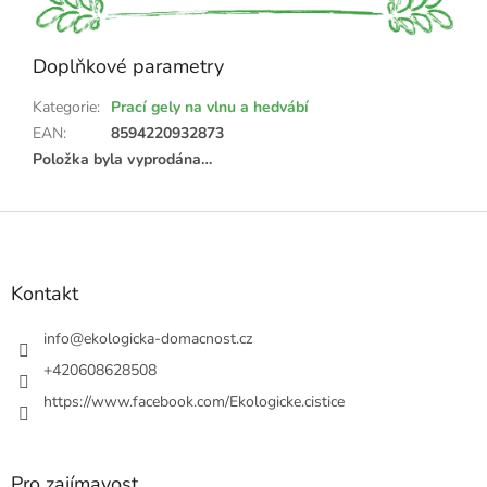
Doplňkové parametry
Kategorie
:
Prací gely na vlnu a hedvábí
EAN
:
8594220932873
Položka byla vyprodána…
Z
á
p
a
Kontakt
t
í
info
@
ekologicka-domacnost.cz
+420608628508
https://www.facebook.com/Ekologicke.cistice
Pro zajímavost...