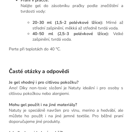
Praní v pračce:
Nalijte gel do zásobníku pračky podle znečištění a
tvrdosti vody:
20–30 ml (1,5–2 polévkové lžíce):
Mírné až
střední zašpinění, měkká až středně tvrdá voda.
40–50 ml (2,5–3 polévkové lžíce):
Velké
zašpinění, tvrdá voda.
Perte při teplotách do 40 °C.
Časté otázky a odpovědi
Je gel vhodný i pro citlivou pokožku?
Ano! Díky non-toxic složení je Natuty ideální i pro osoby s
citlivou pokožkou nebo alergiemi.
Mohu gel použít i na jiné materiály?
Natuty je speciálně navržen pro vlnu, merino a hedvábí, ale
můžete ho použít i na jiné jemné textilie. Pro běžné praní
doporučujeme jiné produkty.