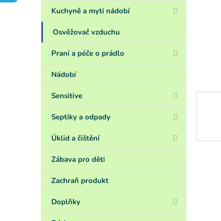
a
n
Kuchyně a mytí nádobí
e
l
Osvěžovač vzduchu
Praní a péče o prádlo
Nádobí
Sensitive
Septiky a odpady
Úklid a čištění
Zábava pro děti
Zachraň produkt
Doplňky