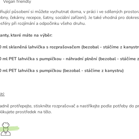
Vegan friendly
dňující působení si můžete vychutnat doma, v práci i ve sdílených prostor
ebny, čekárny, recepce, šatny, sociální zařízení). Je také vhodná pro dokres
sféry při rozjímání a odpočinku všeho druhu.
anty, které máte na výběr:
0 ml skleněná lahvička s rozprašovačem (bezobal - stáčíme z kanystr
0 ml PET lahvička s pumpičkou - náhradní plnění (bezobal - stáčíme z
0 ml PET lahvička s pumpičkou (bezobal - stáčíme z kanystru)
tí:
adně protřepejte, stiskněte rozprašovač a nastříkejte podle potřeby do p
likujete prostředek na tělo.