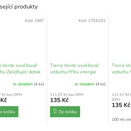
sející produkty
Kód:
1587
Kód:
1753/101
a Verde osvěžovač
Tierra Verde osvěžovač
Tierra V
hu Zklidňující dotek
vzduchu Příliv energie
vzduchu 
Je skladem
(4 ks)
Je skladem
(4 ks)
7 Kč bez DPH
111,57 Kč bez DPH
111,57 Kč 
 Kč
135 Kč
DPH
135 Kč
o košíku
Do košíku
100 ml ori