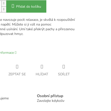
Přidat do košíku
 navozuje pocit relaxace, je skvělá k rozpouštění
 napětí. Můžete si ji vzít na pomoc
mné usínání. Umí také překrýt pachy a přirozenou
dpuzovat hmyz.
informace
ZEPTAT SE
HLÍDAT
SDÍLET
Osobní přístup
dujeme
Zavolejte kdykoliv