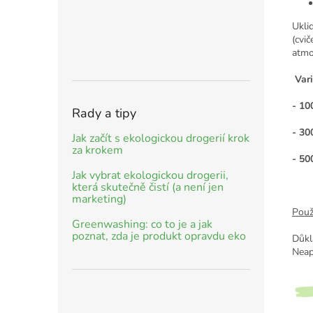
Ukli
(cvič
atmo
Vari
- 10
Rady a tipy
- 30
Jak začít s ekologickou drogerií krok
za krokem
- 50
Jak vybrat ekologickou drogerii,
která skutečně čistí (a není jen
marketing)
Použi
Greenwashing: co to je a jak
poznat, zda je produkt opravdu eko
Důkl
Neap