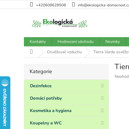
Přejít
+420608628508
info@ekologicka-domacnost.c
na
obsah
Kontakty
Hodnocení obchodu
Novinky
Domů
Osvěžovač vzduchu
Tierra Verde osvěžo
Tier
P
Kategorie
Přeskočit
o
Průměr
Neohod
kategorie
s
hodnoce
t
Dezinfekce
produkt
r
je
a
Domácí potřeby
0,0
n
z
5
n
Kosmetika a hygiena
hvězdiče
í
p
Koupelny a WC