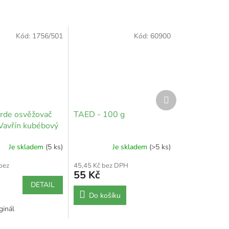
Kód:
1756/501
Kód:
60900
Další
produkt
erde osvěžovač
TAED - 100 g
Vavřín kubébový
Je skladem
(5 ks)
Je skladem
(>5 ks)
bez
45,45 Kč bez DPH
55 Kč
DETAIL
Do košíku
ginál