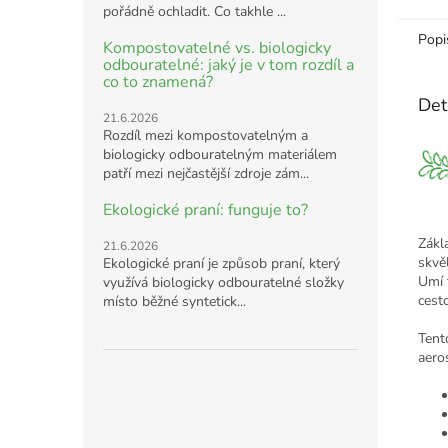
pořádně ochladit. Co takhle ...
Popi
Kompostovatelné vs. biologicky
odbouratelné: jaký je v tom rozdíl a
co to znamená?
Det
21.6.2026
Rozdíl mezi kompostovatelným a
biologicky odbouratelným materiálem
patří mezi nejčastější zdroje zám...
Ekologické praní: funguje to?
Zákla
21.6.2026
skvě
Ekologické praní je způsob praní, který
Umí 
využívá biologicky odbouratelné složky
cest
místo běžné syntetick...
Tent
aeros