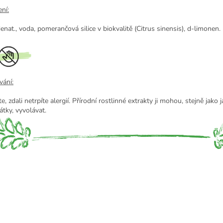
ní:
enat., voda, pomerančová silice v biokvalitě (Citrus sinensis), d-limonen.
vání:
e, zdali netrpíte alergií. Přírodní rostlinné extrakty ji mohou, stejně jako 
látky, vyvolávat.