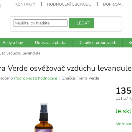
KONTAKTY
HODNOCENÍ OBCHODU
DOPRAVA A PL
z
HLEDAT
Rady a tipy
Doprava a platba
Detaily o přepravcích
K
vač vzduchu levandule
ra Verde osvěžovač vzduchu levandule
né
noceno
Podrobnosti hodnocení
Značka:
Tierra Verde
ní
135
u
111,57 
Měrná
Je s
cena:
k.
Možnosti