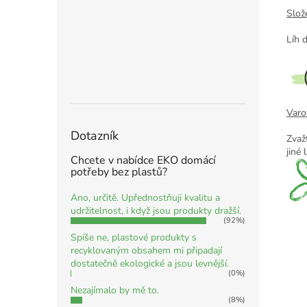
Slože
Líh d
Varo
Dotazník
Zvažt
jiné 
Chcete v nabídce EKO domácí
potřeby bez plastů?
Ano, určitě. Upřednostňuji kvalitu a
udržitelnost, i když jsou produkty dražší.
(92%)
Spíše ne, plastové produkty s
recyklovaným obsahem mi připadají
dostatečně ekologické a jsou levnější.
(0%)
Nezajímalo by mě to.
(8%)