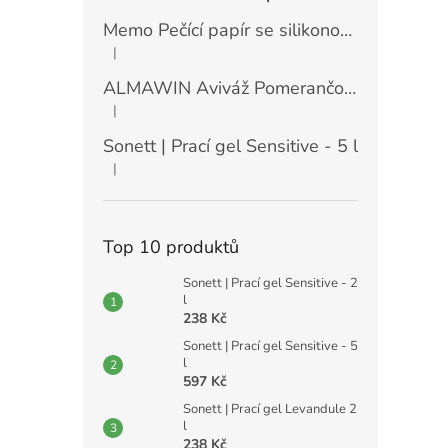
Memo Pečící papír se silikonovou vrstvou (30 ks)
|
Hodnocení produktu je 5 z 5 hvězdiček.
ALMAWIN Aviváž Pomerančový květ 750 ml
|
Hodnocení produktu je 5 z 5 hvězdiček.
Sonett | Prací gel Sensitive - 5 l
|
Hodnocení produktu je 5 z 5 hvězdiček.
Top 10 produktů
Sonett | Prací gel Sensitive - 2
l
238 Kč
Sonett | Prací gel Sensitive - 5
l
597 Kč
Sonett | Prací gel Levandule 2
l
238 Kč