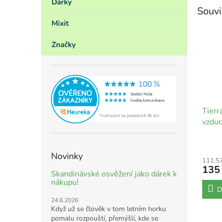
Dárky
Souvi
Mixit
Značky
Tierr
vzduc
Novinky
111,5
135
Skandinávské osvěžení jako dárek k
nákupu!
D
24.6.2026
Když už se člověk v tom letním horku
pomalu rozpouští, přemýšlí, kde se