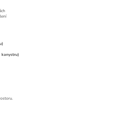
ách
lení
u)
 kanystru)
rostoru.