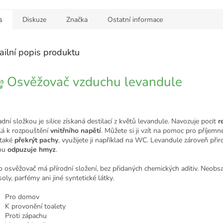
s
Diskuze
Značka
Ostatní informace
ailní popis produktu
Osvěžovač vzduchu levandule
dní složkou je silice získaná destilací z květů levandule. Navozuje pocit
r
lá k rozpouštění
vnitřního napětí
. Můžete si ji vzít na pomoc pro příjem
také
překrýt pachy
, využijete ji například na WC. Levandule zároveň při
ou
odpuzuje hmyz
.
o osvěžovač má přírodní složení, bez přidaných chemických aditiv. Neobs
oly, parfémy ani jiné syntetické látky.
Pro domov
K provonění toalety
Proti zápachu