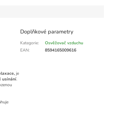
Doplňkové parametry
Kategorie
:
Osvěžovač vzduchu
EAN
:
8594165009616
elaxace,
je
né
usínání
.
rozenou
ahuje