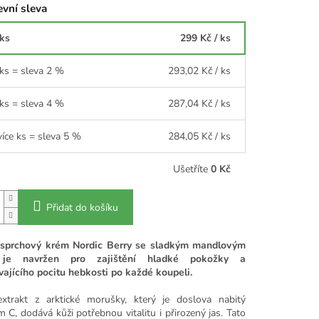
vní sleva
 ks
299 Kč
/ ks
 ks = sleva 2 %
293,02 Kč
/ ks
 ks = sleva 4 %
287,04 Kč
/ ks
více ks = sleva 5 %
284,05 Kč
/ ks
Ušetříte
0 Kč
Přidat do košíku
í sprchový krém Nordic Berry se sladkým mandlovým
 je navržen pro zajištění hladké pokožky a
vajícího pocitu hebkosti po každé koupeli.
xtrakt z arktické morušky, který je doslova nabitý
 C, dodává kůži potřebnou vitalitu i přirozený jas. Tato