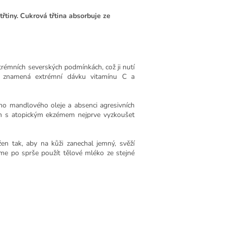
řtiny. Cukrová třtina absorbuje ze
rémních severských podmínkách, což ji nutí
o znamená extrémní dávku vitamínu C a
ho mandlového oleje a absenci agresivních
em s atopickým ekzémem nejprve vyzkoušet
n tak, aby na kůži zanechal jemný, svěží
eme po sprše použít tělové mléko ze stejné