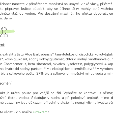
icionér naneste v přiměřeném množství na umyté, vlhké vlasy, přičemž 
te přípravek krátce působit, aby se účinné látky mohly plně vstřeba
chněte vlažnou vodou. Pro dosažení maximálního efektu doporučuj
ic Berry.
ní:
, extrakt z listu Aloe Barbadensis*, laurylglukosid, disodický kokolylglu
is*, koko-glukosid, sodný kokoylglutamát, chlorid sodný, xanthanová gum
s Chamaemorus, beta-sitosterol, skvalen, lysolecitin, polyglyceryl-4 kapt
ná, hydroxid sodný, parfum. * = z ekologického zemědělství ** = vyroben
bio z celkového počtu. 37% bio z celkového množství minus voda a min
ornění
ukt je určen pouze pro vnější použití. Vyhněte se kontaktu s očim
žitě čistou vodou. Skladujte v suchu a při pokojové teplotě, mimo d
né usazeniny jsou důkazem přírodního složení a nemají vliv na kvalitu vý
te vědět víc o značce
Urtekram
?