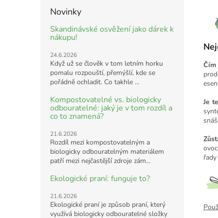
Novinky
Skandinávské osvěžení jako dárek k
nákupu!
Nej
24.6.2026
Když už se člověk v tom letním horku
Čím 
pomalu rozpouští, přemýšlí, kde se
prod
pořádně ochladit. Co takhle ...
esen
Kompostovatelné vs. biologicky
Je t
odbouratelné: jaký je v tom rozdíl a
synt
co to znamená?
snáš
21.6.2026
Zůst
Rozdíl mezi kompostovatelným a
ovoc
biologicky odbouratelným materiálem
řady
patří mezi nejčastější zdroje zám...
Ekologické praní: funguje to?
21.6.2026
Ekologické praní je způsob praní, který
Použi
využívá biologicky odbouratelné složky