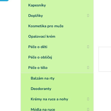
a
n
Kapesníky
e
Doplňky
l
Kosmetika pro muže
Opalovací krém
Péče o děti
Péče o obličej
Péče o tělo
Balzám na rty
Deodoranty
Krémy na ruce a nohy
Mýdla na ruce