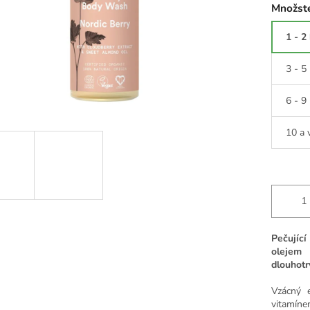
Množste
1 - 2
3 - 5
6 - 9
10 a 
Pečujíc
olejem
dlouhotr
Vzácný e
vitamínem