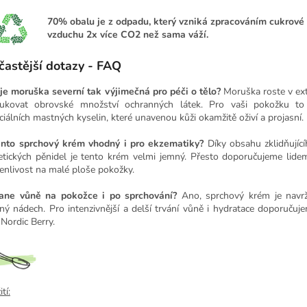
70%
obalu je z odpadu, který vzniká zpracováním cukrové t
vzduchu 2x více CO2 než sama váží.
častější dotazy - FAQ
je moruška severní tak výjimečná pro péči o tělo?
Moruška roste v ext
ukovat obrovské množství ochranných látek. Pro vaši pokožku t
ciálních mastných kyselin, které unavenou kůži okamžitě oživí a projasní.
ento sprchový krém vhodný i pro ekzematiky?
Díky obsahu zklidňující
etických pěnidel je tento krém velmi jemný. Přesto doporučujeme lid
enlivost na malé ploše pokožky.
ane vůně na pokožce i po sprchování?
Ano, sprchový krém je navrže
ný nádech. Pro intenzivnější a delší trvání vůně i hydratace doporučuj
 Nordic Berry.
tí: