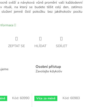
vocně svěží a návyková vůně promění vaši každodenní
v rituál, na který se budete těšit celý den, zatímco
složení jemně čistí pokožku bez jakéhokoliv pocitu
.
informace
ZEPTAT SE
HLÍDAT
SDÍLET
Osobní přístup
dujeme
Zavolejte kdykoliv
Kód:
60990
Kód:
60983
méně
Více za méně