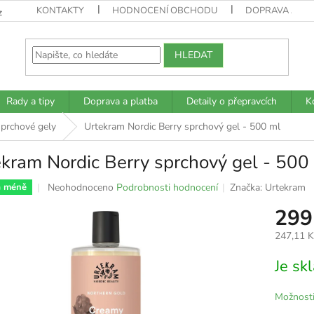
KONTAKTY
HODNOCENÍ OBCHODU
DOPRAVA A PL
z
HLEDAT
Rady a tipy
Doprava a platba
Detaily o přepravcích
K
prchové gely
Urtekram Nordic Berry sprchový gel - 500 ml
kram Nordic Berry sprchový gel - 500
Průměrné
Neohodnoceno
Podrobnosti hodnocení
Značka:
Urtekram
a méně
hodnocení
299
produktu
je
247,11 
0,0
z
Měrná
Je s
5
cena:
hvězdiček.
Možnosti