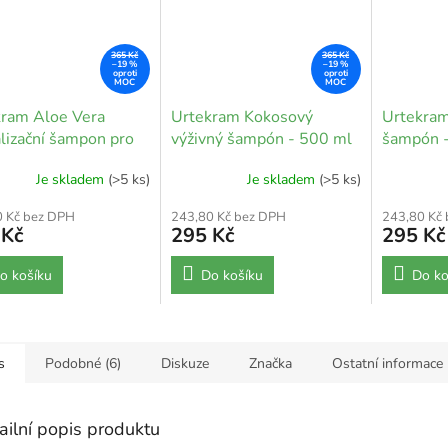
365 Kč
365 Kč
–19 %
–19 %
kram Aloe Vera
Urtekram Kokosový
Urtekra
alizační šampon pro
výživný šampón - 500 ml
šampón 
lní vlasy - 500 ml
Je skladem
(>5 ks)
Je skladem
(>5 ks)
0 Kč bez DPH
243,80 Kč bez DPH
243,80 Kč
 Kč
295 Kč
295 Kč
o košíku
Do košíku
Do ko
s
Podobné (6)
Diskuze
Značka
Ostatní informace
ailní popis produktu