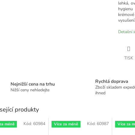
lehká, o
hygienu 
krémové 
vysušení
Detailní 
TISK
Rychlá doprava
Nejnižší cena na trhu
Zboží skladem expe
Nižší ceny nehledejte
ihned
sející produkty
Kód:
60984
Kód:
60987
 za méně
Více za méně
Více za 