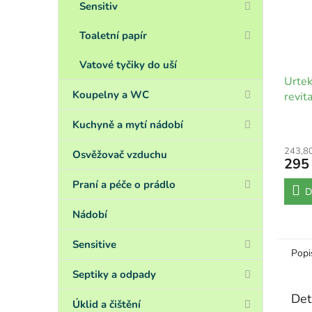
Sensitiv
Toaletní papír
Vatové tyčiky do uší
Urte
Koupelny a WC
revit
normá
Kuchyně a mytí nádobí
243,8
Osvěžovač vzduchu
295
Praní a péče o prádlo
D
Nádobí
Sensitive
Popi
Septiky a odpady
Det
Úklid a čištění