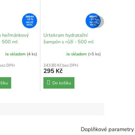
365 Kč
365 Kč
Další
–19 %
–19 %
produkt
m heřmánkový
Urtekram hydratační
- 500 ml
šampón s růží - 500 ml
Je skladem
(4 ks)
Je skladem
(>5 ks)
 bez DPH
243,80 Kč bez DPH
295 Kč
šíku
Do košíku
Doplňkové parametry