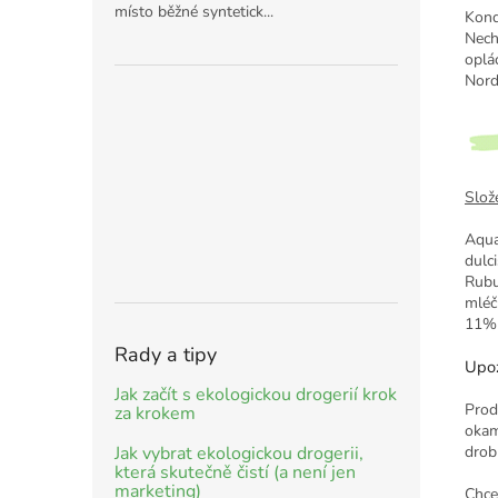
místo běžné syntetick...
Kond
Nech
oplá
Nord
Slože
Aqua
dulc
Rubu
mléč
11% 
Rady a tipy
Upoz
Jak začít s ekologickou drogerií krok
Prod
za krokem
okam
drob
Jak vybrat ekologickou drogerii,
která skutečně čistí (a není jen
marketing)
Chce