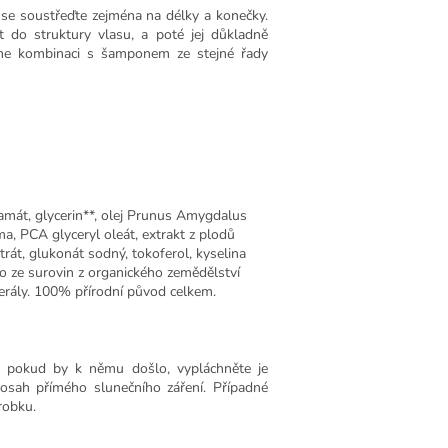
se soustřeďte zejména na délky a konečky.
t do struktury vlasu, a poté jej důkladně
eme kombinaci s šamponem ze stejné řady
tamát, glycerin**, olej Prunus Amygdalus
a, PCA glyceryl oleát, extrakt z plodů
rát, glukonát sodný, tokoferol, kyselina
o ze surovin z organického zemědělství
erály. 100% přírodní původ celkem.
a; pokud by k němu došlo, vypláchněte je
osah přímého slunečního záření. Případné
robku.