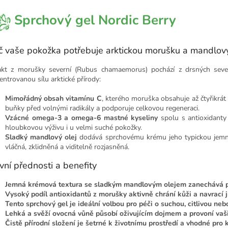
Sprchový gel Nordic Berry
č vaše pokožka potřebuje arktickou morušku a mandlový
akt z morušky severní (Rubus chamaemorus) pochází z drsných severs
entrovanou sílu arktické přírody:
Mimořádný obsah vitamínu C
, kterého moruška obsahuje až čtyřikrá
buňky před volnými radikály a podporuje celkovou regeneraci.
Vzácné omega-3 a omega-6 mastné kyseliny
spolu s antioxidanty p
hloubkovou výživu i u velmi suché pokožky.
Sladký mandlový olej
dodává sprchovému krému jeho typickou jemnos
vláčná, zklidněná a viditelně rozjasněná.
vní přednosti a benefity
Jemná krémová textura se sladkým mandlovým olejem zanechává 
Vysoký podíl antioxidantů z morušky aktivně chrání kůži a navrací jí 
Tento sprchový gel je ideální volbou pro péči o suchou, citlivou ne
Lehká a svěží ovocná vůně působí oživujícím dojmem a provoní vaš
Čistě přírodní složení je šetrné k životnímu prostředí a vhodné pro 