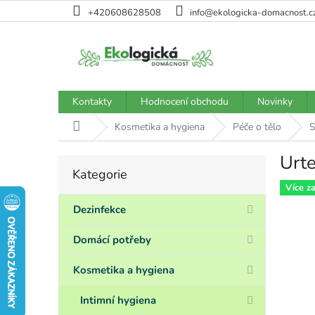
Přejít
+420608628508
info@ekologicka-domacnost.c
na
obsah
Kontakty
Hodnocení obchodu
Novinky
Domů
Kosmetika a hygiena
Péče o tělo
S
Urte
P
Kategorie
Přeskočit
o
kategorie
Více z
s
t
Dezinfekce
r
a
Domácí potřeby
n
n
Kosmetika a hygiena
í
p
Intimní hygiena