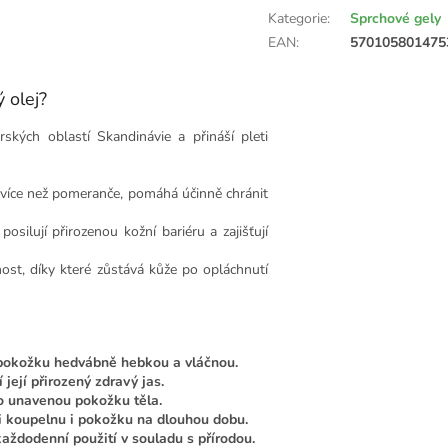
Kategorie
:
Sprchové gely
EAN
:
570105801475
 olej?
kých oblastí Skandinávie a přináší pleti
t více než pomeranče, pomáhá účinně chránit
osilují přirozenou kožní bariéru a zajišťují
t, díky které zůstává kůže po opláchnutí
pokožku hedvábně hebkou a vláčnou.
její přirozený zdravý jas.
bo unavenou pokožku těla.
i koupelnu i pokožku na dlouhou dobu.
každodenní použití v souladu s přírodou.