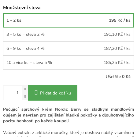
Množstevní sleva
1 - 2 ks
195 Kč
/ ks
3 - 5 ks = sleva 2 %
191,10 Kč
/ ks
6 - 9 ks = sleva 4 %
187,20 Kč
/ ks
10 a více ks = sleva 5 %
185,25 Kč
/ ks
Ušetříte
0 Kč
Přidat do košíku
Pečující sprchový krém Nordic Berry se sladkým mandlovým
olejem je navržen pro zajištění hladké pokožky a dlouhotrvajícího
pocitu hebkosti po každé koupeli.
Vzácný extrakt z arktické morušky, který je doslova nabitý vitamínem