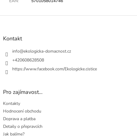
EAN
:
5701058014746
Z
á
p
a
Kontakt
t
í
info
@
ekologicka-domacnost.cz
+420608628508
https://www.facebook.com/Ekologicke.cistice
Pro zajímavost...
Kontakty
Hodnocení obchodu
Doprava a platba
Detaily o přepravcích
Jak balíme?