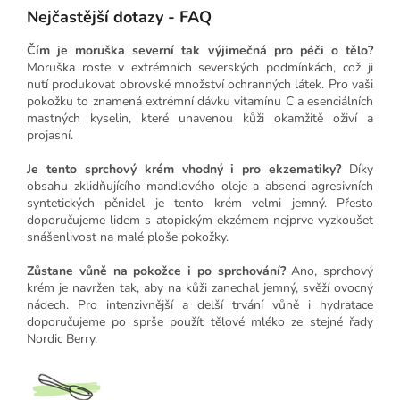
Nejčastější dotazy - FAQ
Čím je moruška severní tak výjimečná pro péči o tělo?
Moruška roste v extrémních severských podmínkách, což ji
nutí produkovat obrovské množství ochranných látek. Pro vaši
pokožku to znamená extrémní dávku vitamínu C a esenciálních
mastných kyselin, které unavenou kůži okamžitě oživí a
projasní.
Je tento sprchový krém vhodný i pro ekzematiky?
Díky
obsahu zklidňujícího mandlového oleje a absenci agresivních
syntetických pěnidel je tento krém velmi jemný. Přesto
doporučujeme lidem s atopickým ekzémem nejprve vyzkoušet
snášenlivost na malé ploše pokožky.
Zůstane vůně na pokožce i po sprchování?
Ano, sprchový
krém je navržen tak, aby na kůži zanechal jemný, svěží ovocný
nádech. Pro intenzivnější a delší trvání vůně i hydratace
doporučujeme po sprše použít tělové mléko ze stejné řady
Nordic Berry.