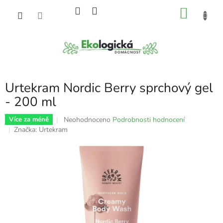
Přejít
NÁKU
na
obsah
KOŠÍK
Urtekram Nordic Berry sprchový gel
- 200 ml
Průměrné
Neohodnoceno
Podrobnosti hodnocení
Více za méně
hodnocení
Značka:
Urtekram
produktu
je
0,0
z
5
hvězdiček.