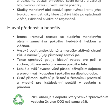
antioxidanty posilují přirozenou kožní bariéru a zajišťují
hloubkovou výživu i u velmi suché pokožky.
Sladký mandlový olej
dodává sprchovému krému jeho
typickou jemnost, díky které zůstává kůže po opláchnutí
vláčná, zklidněná a viditelně rozjasněná.
Hlavní přednosti a benefity
Jemná krémová textura se sladkým mandlovým
olejem zanechává pokožku hedvábně hebkou a
vláčnou.
Vysoký podíl antioxidantů z morušky aktivně chrání
kůži a navrací jí její přirozený zdravý jas.
Tento sprchový gel je ideální volbou pro péči o
suchou, citlivou nebo unavenou pokožku těla.
Lehká a svěží ovocná vůně působí oživujícím dojmem
a provoní vaši koupelnu i pokožku na dlouhou dobu.
Čistě přírodní složení je šetrné k životnímu prostředí
a vhodné pro každodenní použití v souladu s
přírodou.
70%
obalu je z odpadu, který vzniká zpracováním
vzduchu 2x více CO2 než sama váží.