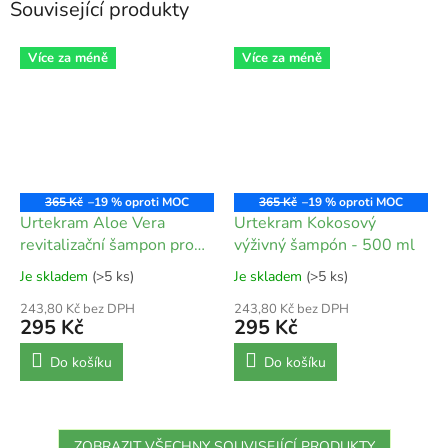
Související produkty
Více za méně
Více za méně
365 Kč
–19 %
365 Kč
–19 %
Urtekram Aloe Vera
Urtekram Kokosový
revitalizační šampon pro
výživný šampón - 500 ml
normální vlasy - 500 ml
Je skladem
(>5 ks)
Je skladem
(>5 ks)
243,80 Kč bez DPH
243,80 Kč bez DPH
295 Kč
295 Kč
Do košíku
Do košíku
ZOBRAZIT VŠECHNY SOUVISEJÍCÍ PRODUKTY