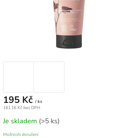
195 Kč
/ ks
161,16 Kč bez DPH
Měrná
Je skladem
(>5 ks)
cena:
Možnosti doručení