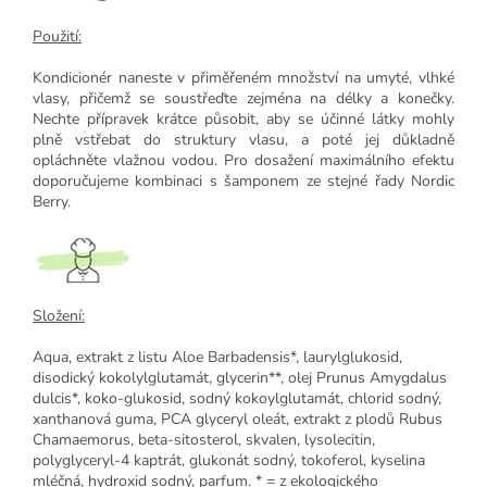
Použití:
Kondicionér naneste v přiměřeném množství na umyté, vlhké
vlasy, přičemž se soustřeďte zejména na délky a konečky.
Nechte přípravek krátce působit, aby se účinné látky mohly
plně vstřebat do struktury vlasu, a poté jej důkladně
opláchněte vlažnou vodou. Pro dosažení maximálního efektu
doporučujeme kombinaci s šamponem ze stejné řady Nordic
Berry.
Složení:
Aqua, extrakt z listu Aloe Barbadensis*, laurylglukosid,
disodický kokolylglutamát, glycerin**, olej Prunus Amygdalus
dulcis*, koko-glukosid, sodný kokoylglutamát, chlorid sodný,
xanthanová guma, PCA glyceryl oleát, extrakt z plodů Rubus
Chamaemorus, beta-sitosterol, skvalen, lysolecitin,
polyglyceryl-4 kaptrát, glukonát sodný, tokoferol, kyselina
mléčná, hydroxid sodný, parfum. * = z ekologického