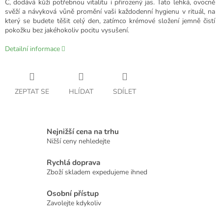
C, dodává kůži potřebnou vitalitu i přirozený jas. Tato lehká, ovocně
svěží a návyková vůně promění vaši každodenní hygienu v rituál, na
který se budete těšit celý den, zatímco krémové složení jemně čistí
pokožku bez jakéhokoliv pocitu vysušení.
Detailní informace
ZEPTAT SE
HLÍDAT
SDÍLET
Nejnižší cena na trhu
Nižší ceny nehledejte
Rychlá doprava
Zboží skladem expedujeme ihned
Osobní přístup
Zavolejte kdykoliv