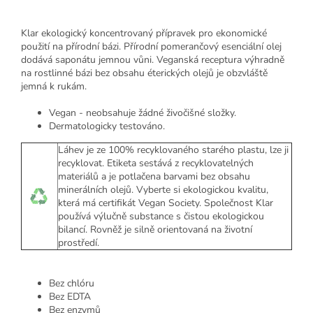
Klar ekologický koncentrovaný přípravek pro ekonomické
použití
na přírodní bázi. Přírodní pomerančový esenciální olej
dodává saponátu jemnou vůni. Veganská receptura výhradně
na rostlinné bázi bez obsahu éterických olejů je obzvláště
jemná k rukám.
Vegan - neobsahuje žádné živočišné složky.
Dermatologicky testováno.
Láhev je ze 100% recyklovaného starého plastu, lze ji
recyklovat. Etiketa sestává z recyklovatelných
materiálů a je potlačena barvami bez obsahu
minerálních olejů. Vyberte si ekologickou kvalitu,
která má certifikát Vegan Society. Společnost Klar
používá výlučně substance s čistou ekologickou
bilancí. Rovněž je silně orientovaná na životní
prostředí.
Bez chlóru
Bez EDTA
Bez enzymů