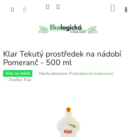
Přejít
NÁKU
na
obsah
KOŠÍK
Klar Tekutý prostředek na nádobí
Pomeranč - 500 ml
Průměrné
Neohodnoceno
Podrobnosti hodnocení
Více za méně
hodnocení
Značka:
Klar
produktu
je
0,0
z
5
hvězdiček.