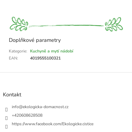
Doplňkové parametry
Kategorie
:
Kuchyně a mytí nádobí
EAN
:
4019555100321
Z
á
p
a
Kontakt
t
í
info
@
ekologicka-domacnost.cz
+420608628508
https://www.facebook.com/Ekologicke.cistice