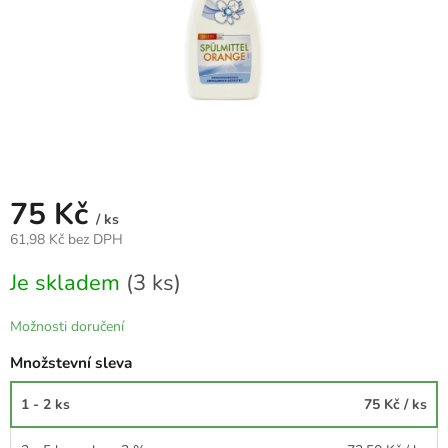
75 Kč
/ ks
61,98 Kč bez DPH
Měrná
Je skladem
(3 ks)
cena:
Možnosti doručení
Množstevní sleva
1 - 2 ks
75 Kč
/ ks