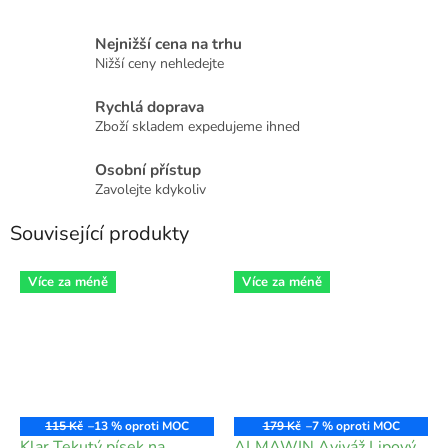
Nejnižší cena na trhu
Nižší ceny nehledejte
Rychlá doprava
Zboží skladem expedujeme ihned
Osobní přístup
Zavolejte kdykoliv
Související produkty
Více za méně
Více za méně
115 Kč
–13 %
179 Kč
–7 %
Klar Tekutý písek na
ALMAWIN Aviváž Lipový