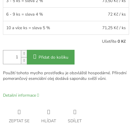
3 - 5 ks = sleva 2 %
73,50 Kč
/ ks
6 - 9 ks = sleva 4 %
72 Kč
/ ks
10 a více ks = sleva 5 %
71,25 Kč
/ ks
Ušetříte
0 Kč
Přidat do košíku
Použití tohoto mycího prostředku je obzvláště hospodárné. Přírodní
pomerančový esenciální olej dodává saponátu svěží vůni.
Detailní informace
ZEPTAT SE
HLÍDAT
SDÍLET