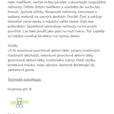
nebo hadříkem, nechte krátce působit a absorbujte rozpuštěné
nečistoty. Otřete čistým hadříkem a vyleštěte do sucha bez
šmouh. Způsob účinku: Rozpouští nečistoty, inkrustace a
spálený materiál na varných deskách. Použití: Čistí a udržuje
skleněné varné desky a indukční vařiče lesklé, čisté bez
poškrábání. Spolehlivě odstraňuje nečistoty na kovových
površích. Lze také použít jako past na mytí rukou. Tip: Lepidla
se nejlépe uvolňují škrabkou na varnou desku.
Složky
<5 % aniontové povrchově aktivní látky (sírany rostlinných
mastných alkoholů), neiontové povrchově aktivní látky
(povrchově aktivní látky rostlinného cukru). Další složky:
limetková mouka, voda, alkohol, bentonit (bobtnající jíl),
xantanová guma.
Technické specifikace:
Hodnota pH: 8