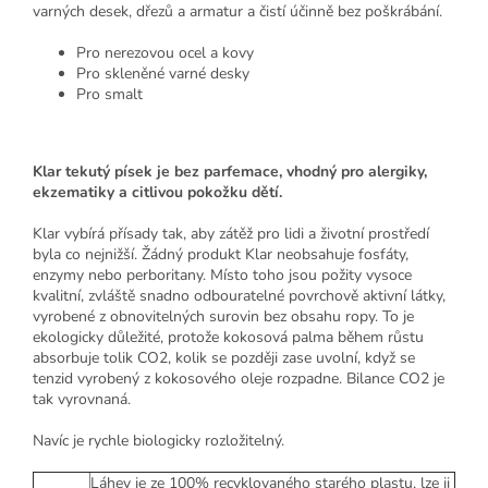
varných desek, dřezů a armatur a čistí účinně bez poškrábání.
Pro nerezovou ocel a kovy
Pro skleněné varné desky
Pro smalt
Klar tekutý písek je bez parfemace, vhodný pro alergiky,
ekzematiky a citlivou pokožku dětí.
Klar vybírá přísady tak, aby zátěž pro lidi a životní prostředí
byla co nejnižší. Žádný produkt Klar neobsahuje fosfáty,
enzymy nebo perboritany. Místo toho jsou požity vysoce
kvalitní, zvláště snadno odbouratelné povrchově aktivní látky,
vyrobené z obnovitelných surovin bez obsahu ropy. To je
ekologicky důležité, protože kokosová palma během růstu
absorbuje tolik CO2, kolik se později zase uvolní, když se
tenzid vyrobený z kokosového oleje rozpadne. Bilance CO2 je
tak vyrovnaná.
Navíc je rychle biologicky rozložitelný.
Láhev je ze 100% recyklovaného starého plastu, lze ji