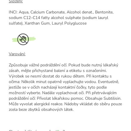
Složení:
INCI: Aqua, Calcium Carbonate, Alcohol denat., Bentonite,
sodium C12–C14 fatty alcohol sulphate (sodium lauryl
sulfate), Xanthan Gum, Lauryl Polyglucose
Varování:
Způsobuje vážné podráždění očí. Pokud bude nutný lékařský
zásah, mějte přichystané balení a etiketu s označeními.
Výrobek se nesmí dostat do rukou dětem. Při kontaktu s
očima: Několik minut opatrně vyplachujte vodou. Eventuelně,
jestliže se v očích nacházejí kontaktní čočky, tyto podle
možností vyberte. Nadále vyplachovat oči. Při přetrvávajícím
podráždění očí: Přivolat lékařskou pomoc. Obsahuje Subtilisin.
Může vyvolat alergické reakce. Nádoby vkládat do sběru pouze
zcela beze zbytků obsahových látek.