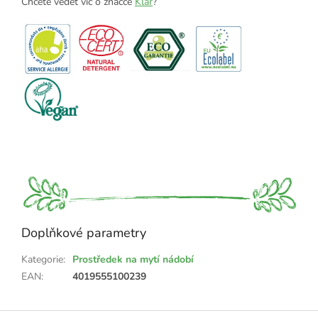
Chcete vědět víc o značce
Klar
?
Doplňkové parametry
Kategorie
:
Prostředek na mytí nádobí
EAN
:
4019555100239
Z