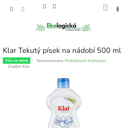
Přejít
NÁKU
na
obsah
KOŠÍK
Klar Tekutý písek na nádobí 500 ml
Průměrné
Neohodnoceno
Podrobnosti hodnocení
Více za méně
hodnocení
Značka:
Klar
produktu
je
0,0
z
5
hvězdiček.