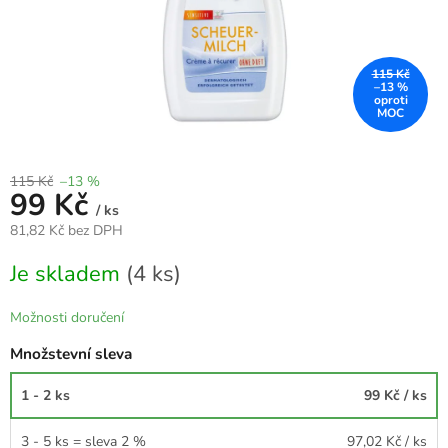
115 Kč
–13 %
115 Kč
–13 %
99 Kč
/ ks
81,82 Kč bez DPH
Měrná
Je skladem
(4 ks)
cena:
Možnosti doručení
Množstevní sleva
1 - 2 ks
99 Kč
/ ks
3 - 5 ks = sleva 2 %
97,02 Kč
/ ks