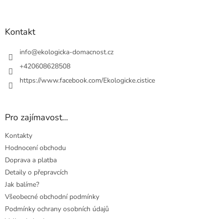
á
p
a
Kontakt
t
í
info
@
ekologicka-domacnost.cz
+420608628508
https://www.facebook.com/Ekologicke.cistice
Pro zajímavost...
Kontakty
Hodnocení obchodu
Doprava a platba
Detaily o přepravcích
Jak balíme?
Všeobecné obchodní podmínky
Podmínky ochrany osobních údajů