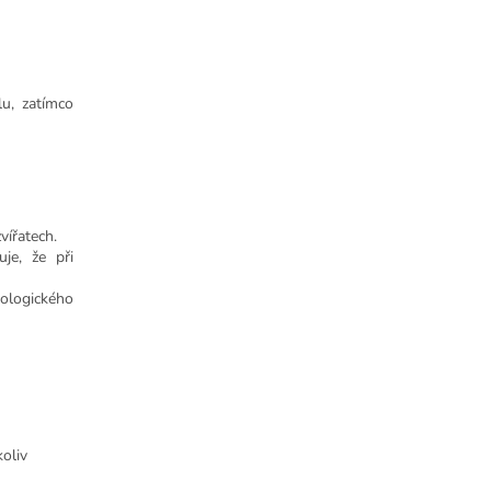
u, zatímco
vířatech.
uje, že při
kologického
oliv