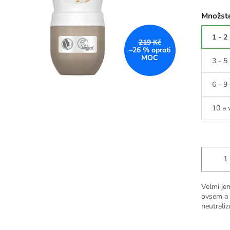
Množste
1 - 2
219 Kč
–26 %
3 - 5
6 - 9
10 a 
Velmi jem
ovsem a a
neutraliz