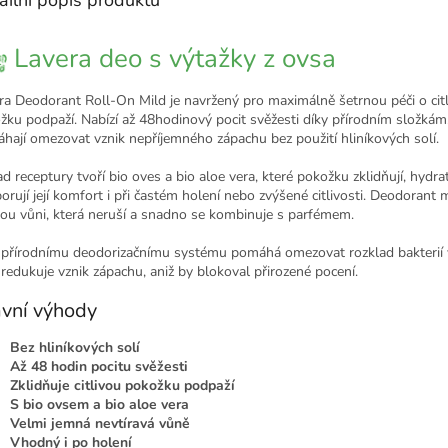
Lavera deo s výtažky z ovsa
ra
Deodorant Roll-On Mild je navržený pro maximálně šetrnou péči o cit
žku podpaží. Nabízí až 48hodinový pocit svěžesti díky přírodním složkám,
hají omezovat vznik nepříjemného zápachu bez použití hliníkových solí.
d receptury tvoří bio oves a bio aloe vera, které pokožku zklidňují, hydrat
orují její komfort i při častém holení nebo zvýšené citlivosti. Deodorant 
ou vůni, která neruší a snadno se kombinuje s parfémem.
 přírodnímu deodorizačnímu systému pomáhá omezovat rozklad bakterií 
 redukuje vznik zápachu, aniž by blokoval přirozené pocení.
vní výhody
Bez hliníkových solí
Až 48 hodin pocitu svěžesti
Zklidňuje citlivou pokožku podpaží
S bio ovsem a bio aloe vera
Velmi jemná nevtíravá vůně
Vhodný i po holení