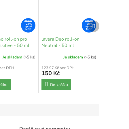
209 Kč
209 Kč
Další
–23 %
–28 %
produkt
o roll-on pro
lavera Deo roll-on
sitive - 50 ml
Neutral - 50 ml
Je skladem
(>5 ks)
Je skladem
(>5 ks)
 bez DPH
123,97 Kč bez DPH
150 Kč
šíku
Do košíku
Doplňkové parametry