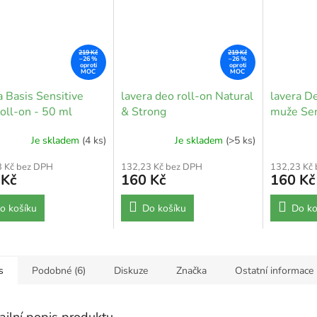
219 Kč
219 Kč
–26 %
–26 %
a Basis Sensitive
lavera deo roll-on Natural
lavera De
oll-on - 50 ml
& Strong
muže Sen
Je skladem
(4 ks)
Je skladem
(>5 ks)
3 Kč bez DPH
132,23 Kč bez DPH
132,23 Kč
 Kč
160 Kč
160 Kč
o košíku
Do košíku
Do ko
s
Podobné (6)
Diskuze
Značka
Ostatní informace
ailní popis produktu