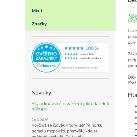
Mixit
Značky
Lave
poko
pomá
Zákla
podp
jemn
Díky
čímž
Novinky
Hla
Skandinávské osvěžení jako dárek k
nákupu!
24.6.2026
Když už se člověk v tom letním horku
pomalu rozpouští, přemýšlí, kde se
pořádně ochladit. Co takhle ...