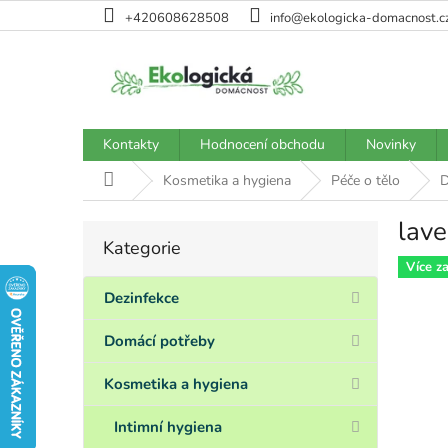
Přejít
+420608628508
info@ekologicka-domacnost.c
na
obsah
Kontakty
Hodnocení obchodu
Novinky
Domů
Kosmetika a hygiena
Péče o tělo
D
lave
P
Kategorie
Přeskočit
o
kategorie
Více z
s
t
Dezinfekce
r
a
Domácí potřeby
n
n
Kosmetika a hygiena
í
p
Intimní hygiena