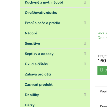
Kuchyně a mytí nádobí
Osvěžovač vzduchu
Praní a péče o prádlo
laver
Nádobí
Deo r
Sensitive
Septiky a odpady
132,2
160
Úklid a čištění
D
Zábava pro děti
Zachraň produkt
Popi
Doplňky
Dárky
Det