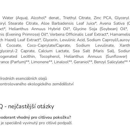
: Water (Aqua), Alcohol* denat., Triethyl Citrate, Zinc PCA, Glyceryl
eryl Stearate Citrate, Aloe Barbadensis Leaf Juice*, Avena Sativa 
act*, Helianthus Annuus Hybrid Oil*, Glycine Soja (Soybean) Oil*,
nis (Evening Primrose) Oil*, Verbena Officinalis Leaf Extract*, Hamamelis
ch Hazel) Leaf Extract*, Glycerin, Levulinic Acid, Sodium Caproyl/Lauroyl
yl Cocoate, Coco-Caprylate/Caprate, Sodium Levulinate, Xan
glyceryl-2 Caprate, Calcium Lactate, Sea Salt (Maris Sal), Sodiu
ogenated Lecithin, Tocopherol, Helianthus Annuus (Sunflower)
rance (Parfum)**, Limonene**, Linalool**, Geraniol**, Benzyl Salicylate** 
řírodních esenciálních olejů
kontrolovaného ekologického zemědělství
 - nejčastější otázky
eodorant vhodný pro citlivou pokožku?
je speciálně vyvinutý pro citlivé podpaží.