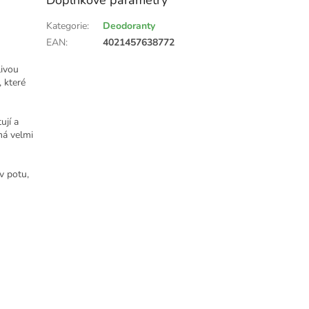
Kategorie
:
Deodoranty
EAN
:
4021457638772
livou
 které
ují a
má velmi
v potu,