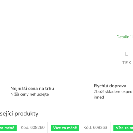
Detailní 
TISK
Rychlá doprava
Nejnižší cena na trhu
Zboží skladem expe
Nižší ceny nehledejte
ihned
sející produkty
Kód:
608260
Kód:
608263
 za méně
Více za méně
Více za 