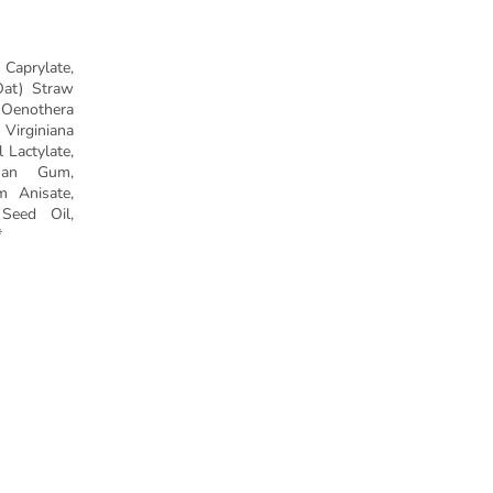
 Caprylate,
(Oat) Straw
 Oenothera
 Virginiana
 Lactylate,
than Gum,
m Anisate,
 Seed Oil,
*