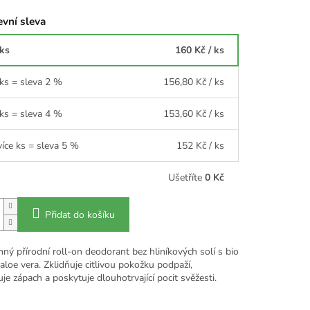
vní sleva
 ks
160 Kč
/ ks
 ks = sleva 2 %
156,80 Kč
/ ks
 ks = sleva 4 %
153,60 Kč
/ ks
více ks = sleva 5 %
152 Kč
/ ks
Ušetříte
0 Kč
Přidat do košíku
ný přírodní roll-on deodorant bez hliníkových solí s bio
loe vera. Zklidňuje citlivou pokožku podpaží,
uje zápach a poskytuje dlouhotrvající pocit svěžesti.