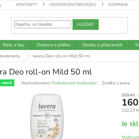
KONTAKTY
HODNOCENÍ OBCHODU
DOPRAVA A PL
z
HLEDAT
Rady a tipy
Doprava a platba
Detaily o přepravcích
K
eodoranty
lavera Deo roll-on Mild 50 ml
ra Deo roll-on Mild 50 ml
Průměrné
Neohodnoceno
Podrobnosti hodnocení
Značka:
Lavera
a méně
hodnocení
produktu
219 Kč
160
je
0,0
132,23 
z
5
Měrná
Je s
hvězdiček.
cena:
Možnosti