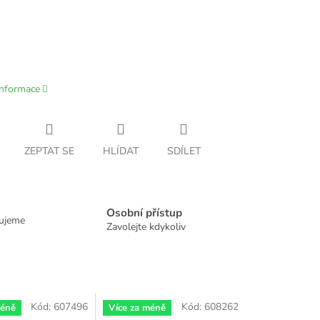
informace
ZEPTAT SE
HLÍDAT
SDÍLET
Osobní přístup
dujeme
Zavolejte kdykoliv
Kód:
607496
Kód:
608262
méně
Více za méně