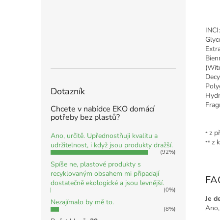
INCI
Glyc
Extr
Bien
(Wit
Dec
Poly
Dotazník
Hydr
Frag
Chcete v nabídce EKO domácí
potřeby bez plastů?
z p
*
Ano, určitě. Upřednostňuji kvalitu a
z 
**
udržitelnost, i když jsou produkty dražší.
(92%)
Spíše ne, plastové produkty s
recyklovaným obsahem mi připadají
FAQ
dostatečně ekologické a jsou levnější.
(0%)
Je d
Nezajímalo by mě to.
Ano, 
(8%)