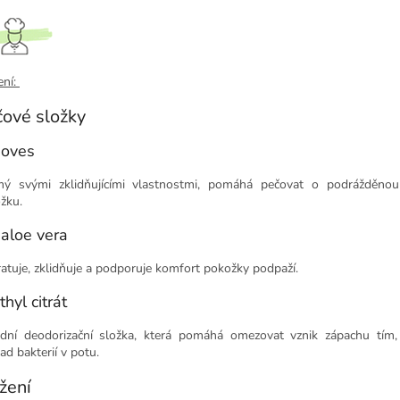
ení:
čové složky
 oves
ý svými zklidňujícími vlastnostmi, pomáhá pečovat o podrážděnou 
žku.
 aloe vera
atuje, zklidňuje a podporuje komfort pokožky podpaží.
thyl citrát
odní deodorizační složka, která pomáhá omezovat vznik zápachu tím,
ad bakterií v potu.
žení