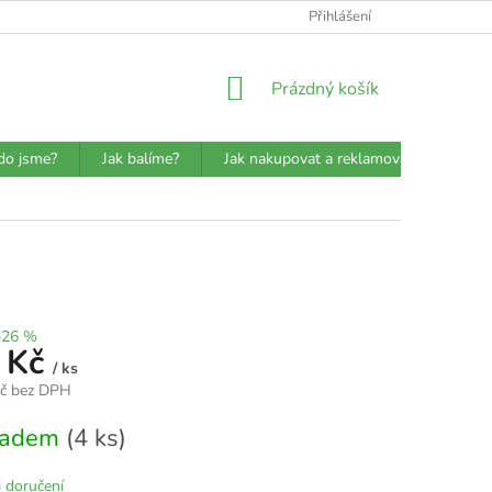
ATBA
DETAILY O PŘEPRAVCÍCH
JAK BALÍME?
Přihlášení
VŠEOBECN
NÁKUPNÍ
Prázdný košík
KOŠÍK
do jsme?
Jak balíme?
Jak nakupovat a reklamovat?
Prů
–26 %
 Kč
/ ks
Kč bez DPH
kladem
(4 ks)
 doručení