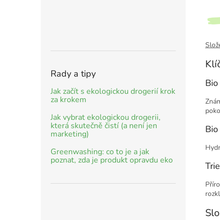
Slož
Klí
Rady a tipy
Bio
Jak začít s ekologickou drogerií krok
za krokem
Znám
poko
Jak vybrat ekologickou drogerii,
která skutečně čistí (a není jen
Bio
marketing)
Hydr
Greenwashing: co to je a jak
poznat, zda je produkt opravdu eko
Trie
Přír
rozkl
Slo