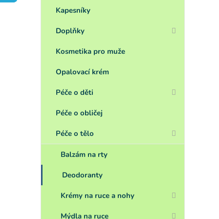
a
n
Kapesníky
e
Doplňky
l
Kosmetika pro muže
Opalovací krém
Péče o děti
Péče o obličej
Péče o tělo
Balzám na rty
Deodoranty
Krémy na ruce a nohy
Mýdla na ruce