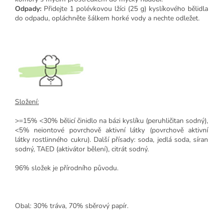
Odpady:
Přidejte 1 polévkovou lžíci (25 g) kyslíkového bělidla
do odpadu, opláchněte šálkem horké vody a nechte odležet.
Složení:
>=15% <30% bělicí činidlo na bázi kyslíku (peruhličitan sodný),
<5% neiontové povrchově aktivní látky (povrchově aktivní
látky rostlinného cukru). Další přísady: soda, jedlá soda, síran
sodný, TAED (aktivátor bělení), citrát sodný.
96% složek je přírodního původu.
Obal: 30% tráva, 70% sběrový papír.