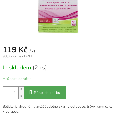
119 Kč
/ ks
98,35 Kč bez DPH
Měrná
Je skladem
(2 ks)
cena:
Možnosti doručení
Přidat do košíku
Bělidlo je vhodné na zvlášť odolné skvrny od ovoce, trávy, kávy, čaje,
krve apod.