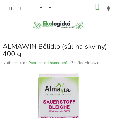
Přejít
NÁKU
na
obsah
KOŠÍK
ALMAWIN Bělidlo (sůl na skvrny)
400 g
Průměrné
Neohodnoceno
Podrobnosti hodnocení
Značka:
Almawin
hodnocení
produktu
je
0,0
z
5
hvězdiček.