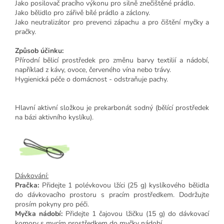
Jako posilovač pracího výkonu pro silně znečištěné prádlo.
Jako bělidlo pro zářivě bílé prádlo a záclony.
Jako neutralizátor pro prevenci zápachu a pro čištění myčky a
pračky.
Způsob účinku:
Přírodní bělicí prostředek pro změnu barvy textilií a nádobí,
například z kávy, ovoce, červeného vína nebo trávy.
Hygienická péče o domácnost - odstraňuje pachy.
Hlavní aktivní složkou je prekarbonát sodný (bělící prostředek
na bázi aktivního kyslíku).
Dávkování:
Pračka:
Přidejte 1 polévkovou lžíci (25 g) kyslíkového bělidla
do dávkovacího prostoru s pracím prostředkem. Dodržujte
prosím pokyny pro péči.
Myčka nádobí:
Přidejte 1 čajovou lžičku (15 g) do dávkovací
komory s mycím prostředkem do myčky nádobí.