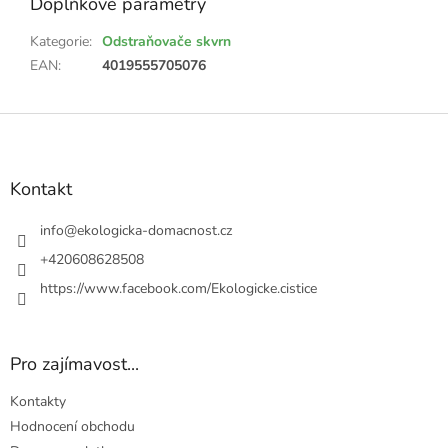
Doplňkové parametry
Kategorie
:
Odstraňovače skvrn
EAN
:
4019555705076
Z
á
p
a
Kontakt
t
í
info
@
ekologicka-domacnost.cz
+420608628508
https://www.facebook.com/Ekologicke.cistice
Pro zajímavost...
Kontakty
Hodnocení obchodu