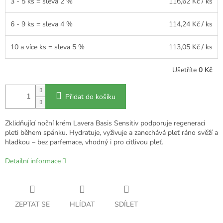
3 - 5 ks = sleva 2 %
116,62 Kč
/ ks
6 - 9 ks = sleva 4 %
114,24 Kč
/ ks
10 a více ks = sleva 5 %
113,05 Kč
/ ks
Ušetříte
0 Kč
Přidat do košíku
Zklidňující noční krém Lavera Basis Sensitiv podporuje regeneraci
pleti během spánku. Hydratuje, vyživuje a zanechává pleť ráno svěží a
hladkou – bez parfemace, vhodný i pro citlivou pleť.
Detailní informace
ZEPTAT SE
HLÍDAT
SDÍLET