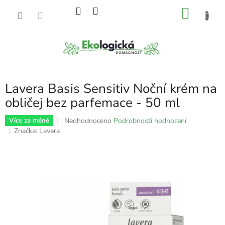
Přejít
NÁKU
na
obsah
KOŠÍK
Lavera Basis Sensitiv Noční krém na
obličej bez parfemace - 50 ml
Průměrné
Neohodnoceno
Podrobnosti hodnocení
Více za méně
hodnocení
Značka:
Lavera
produktu
je
0,0
z
5
hvězdiček.