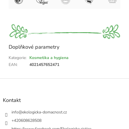
Doplňkové parametry
Kategorie
:
Kosmetika a hygiena
EAN
:
4021457652471
Z
á
p
a
Kontakt
t
í
info
@
ekologicka-domacnost.cz
+420608628508
https://www.facebook.com/Ekologicke.cistice