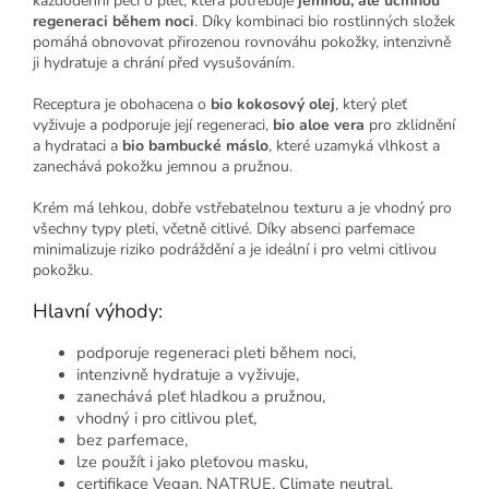
každodenní péči o pleť, která potřebuje
jemnou, ale účinnou
regeneraci během noci
. Díky kombinaci bio rostlinných složek
pomáhá obnovovat přirozenou rovnováhu pokožky, intenzivně
ji hydratuje a chrání před vysušováním.
Receptura je obohacena o
bio kokosový olej
, který pleť
vyživuje a podporuje její regeneraci,
bio aloe vera
pro zklidnění
a hydrataci a
bio bambucké máslo
, které uzamyká vlhkost a
zanechává pokožku jemnou a pružnou.
Krém má lehkou, dobře vstřebatelnou texturu a je vhodný pro
všechny typy pleti, včetně citlivé. Díky absenci parfemace
minimalizuje riziko podráždění a je ideální i pro velmi citlivou
pokožku.
Hlavní výhody:
podporuje regeneraci pleti během noci,
intenzivně hydratuje a vyživuje,
zanechává pleť hladkou a pružnou,
vhodný i pro citlivou pleť,
bez parfemace,
lze použít i jako pleťovou masku,
certifikace Vegan, NATRUE, Climate neutral.