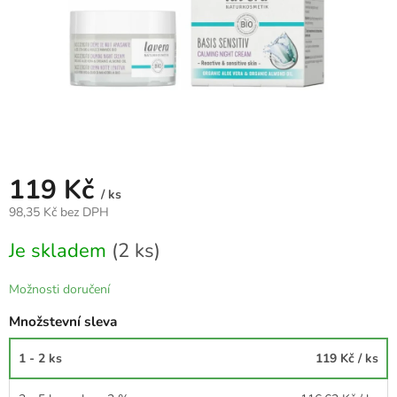
119 Kč
/ ks
98,35 Kč bez DPH
Měrná
Je skladem
(2 ks)
cena:
Možnosti doručení
Množstevní sleva
1 - 2 ks
119 Kč
/ ks