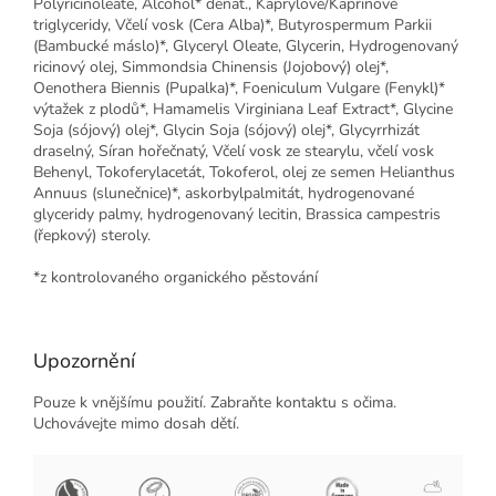
Polyricinoleate, Alcohol* denat., Kaprylové/Kaprinové
triglyceridy, Včelí vosk (Cera Alba)*, Butyrospermum Parkii
(Bambucké máslo)*, Glyceryl Oleate, Glycerin, Hydrogenovaný
ricinový olej, Simmondsia Chinensis (Jojobový) olej*,
Oenothera Biennis (Pupalka)*, Foeniculum Vulgare (Fenykl)*
výtažek z plodů*, Hamamelis Virginiana Leaf Extract*, Glycine
Soja (sójový) olej*, Glycin Soja (sójový) olej*, Glycyrrhizát
draselný, Síran hořečnatý, Včelí vosk ze stearylu, včelí vosk
Behenyl, Tokoferylacetát, Tokoferol, olej ze semen Helianthus
Annuus (slunečnice)*, askorbylpalmitát, hydrogenované
glyceridy palmy, hydrogenovaný lecitin, Brassica campestris
(řepkový) steroly.
*z kontrolovaného organického pěstování
Upozornění
Pouze k vnějšímu použití. Zabraňte kontaktu s očima.
Uchovávejte mimo dosah dětí.