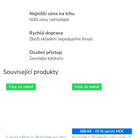
Nejnižší cena na trhu
Nižší ceny nehledejte
Rychlá doprava
Zboží skladem expedujeme ihned
Osobní přístup
Zavolejte kdykoliv
Související produkty
Více za méně
Více za méně
189 Kč
–15 %
Lavera Basis Balzám na rty
Sonett | Změkčovač vody 1