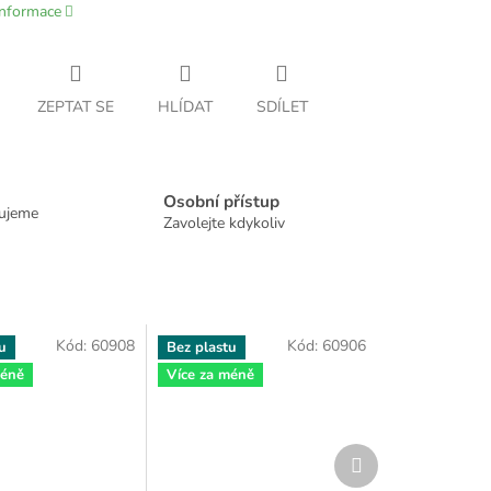
informace
ZEPTAT SE
HLÍDAT
SDÍLET
Osobní přístup
dujeme
Zavolejte kdykoliv
Kód:
60908
Kód:
60906
u
Bez plastu
méně
Více za méně
Další
produkt