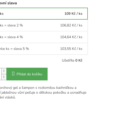
vní sleva
 ks
109 Kč
/ ks
 ks = sleva 2 %
106,82 Kč
/ ks
 ks = sleva 4 %
104,64 Kč
/ ks
více ks = sleva 5 %
103,55 Kč
/ ks
Ušetříte
0 Kč
Přidat do košíku
prchový gel a šampon s roztomilou kachničkou a
cí jablečnou vůní pečuje o dětskou pokožku a usnadňuje
ní vlásků.