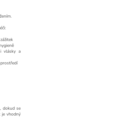
žením.
éči:
zážitek
 hygieně
i vlásky a
 prostředí
, dokud se
t je vhodný