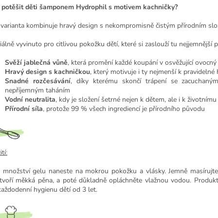
 potěšit děti šamponem Hydrophil s motivem kachničky?
 varianta kombinuje hravý design s nekompromisně čistým přírodním slo
álně vyvinuto pro citlivou pokožku dětí, které si zaslouží tu nejjemnější p
Svěží jablečná vůně
, která promění každé koupání v osvěžující ovocný 
Hravý design s kachničkou
, který motivuje i ty nejmenší k pravidelné
Snadné rozčesávání
, díky kterému skončí trápení se zacuchaným
nepříjemným taháním
Vodní neutralita
, kdy je složení šetrné nejen k dětem, ale i k životnímu
Přírodní síla
, protože 99 % všech ingrediencí je přírodního původu
tí:
 množství gelu naneste na mokrou pokožku a vlásky. Jemně masírujte
tvoří měkká pěna, a poté důkladně opláchněte vlažnou vodou. Produk
každodenní hygienu dětí od 3 let.