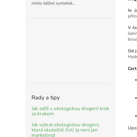
místo běžné syntetick...
Je j
přír
V če
šetr
bros
Od j
Hydr
Cert
Rady a tipy
Jak začít s ekologickou drogerií krok
za krokem
Jak vybrat ekologickou drogerii,
Upoz
která skutečně čistí (a není jen
marketing)