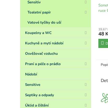
Sensitiv
Sonet
ruce 
Toaletní papír
Vatové tyčiky do uší
39,67
Koupelny a WC
48 
Kuchyně a mytí nádobí
D
Osvěžovač vzduchu
Praní a péče o prádlo
Popi
Nádobí
Det
Sensitive
Septiky a odpady
Úklid a čištění