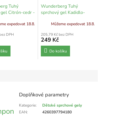
erg Tuhý
Wunderberg Tuhý
gel Citrón-cedr -
sprchový gel Kadidlo-
bergamot - 80 g
me expedovat 18.8.
Můžeme expedovat 18.8.
 bez DPH
205,79 Kč bez DPH
249 Kč
šíku
Do košíku
Doplňkové parametry
Kategorie
:
Dětské sprchové gely
mpon
EAN
:
4260397794180