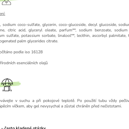
ní:
, sodium coco-sulfate, glycerin, coco-glucoside, decyl glucoside, sodiu
ine, citric acid, glyceryl oleate, parfum**, sodium benzoate, sodium
um sulfate, potassium sorbate, linalool**, lecithin, ascorbyl palmitate, 
ogenated palm glycerides citrate.
očítáno podle iso 16128
řírodních esenciálních olejů
vávejte v suchu a při pokojové teplotě. Po použití tubu vždy pečli
ápěcím víčkem, aby gel nevysychal a zůstal chráněn před nečistotami.
– často kladené otázky