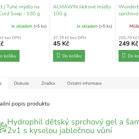
t | Tuhé mýdlo na
ALMAWIN Jádrové mýdlo
Wunderb
Curd Soap - 100 g
100 g
sprchový 
80 g
Je skladem
(>5 ks)
Je skladem
(>5 ks)
Může
 Kč bez DPH
37,19 Kč bez DPH
205,79 Kč
Kč
45 Kč
249 Kč
o košíku
Do košíku
Do ko
s
Diskuze
Značka
Ostatní informace
ailní popis produktu
Hydrophil dětský sprchový gel a ša
2v1 s kyselou jablečnou vůní