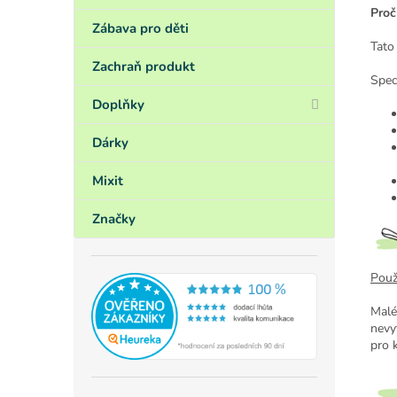
Proč
Zábava pro děti
Tato
Zachraň produkt
Speci
Doplňky
Dárky
Mixit
Značky
Použi
Malé
nevy
pro 