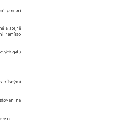
dně pomocí
né a stejně
ůni namísto
hových gelů
 s přísnými
estován na
rovin