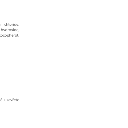
m chloride,
 hydroxide,
tocopherol,
vě uzavřete