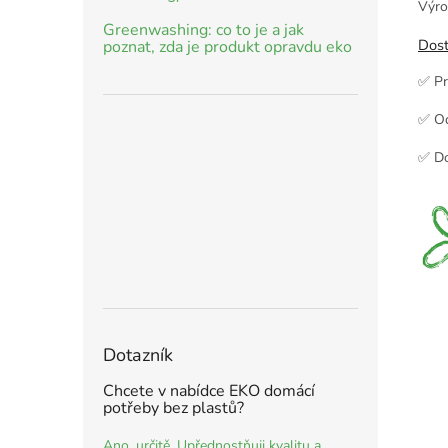
Výro
Greenwashing: co to je a jak
Dost
poznat, zda je produkt opravdu eko
✅ Pr
✅ Od
✅ Do
Dotazník
Chcete v nabídce EKO domácí
potřeby bez plastů?
Ano, určitě. Upřednostňuji kvalitu a