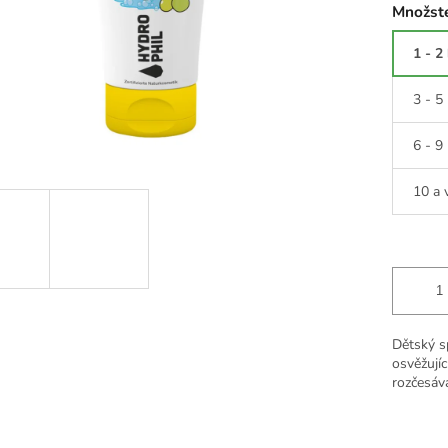
Množste
1 - 2
3 - 5
6 - 9
10 a 
Dětský s
osvěžují
rozčesává