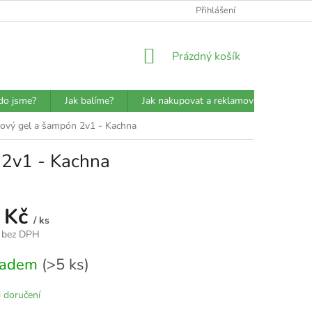
ATBA
DETAILY O PŘEPRAVCÍCH
JAK BALÍME?
Přihlášení
VŠEOBECN
NÁKUPNÍ
Prázdný košík
KOŠÍK
do jsme?
Jak balíme?
Jak nakupovat a reklamovat?
Prů
hový gel a šampón 2v1 - Kachna
 2v1 - Kachna
 Kč
/ ks
 bez DPH
kladem
(>5 ks)
 doručení