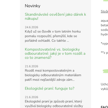
Novinky
Slože
Skandinávské osvěžení jako dárek k
nákupu!
aqua
beta
24.6.2026
sodi
Když už se člověk v tom letním horku
hydr
pomalu rozpouští, přemýšlí, kde se
pořádně ochladit. Co takhle ...
*vyp
Kompostovatelné vs. biologicky
**z p
odbouratelné: jaký je v tom rozdíl a
co to znamená?
21.6.2026
Rozdíl mezi kompostovatelným a
biologicky odbouratelným materiálem
patří mezi nejčastější zdroje zám...
Ucho
Ekologické praní: funguje to?
vykl
21.6.2026
Ekologické praní je způsob praní, který
využívá biologicky odbouratelné složky
FAQ 