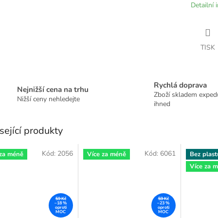
Detailní 
TISK
Rychlá doprava
Nejnižší cena na trhu
Zboží skladem expe
Nižší ceny nehledejte
ihned
sející produkty
Kód:
2056
Kód:
6061
 za méně
Více za méně
Bez plast
Více za 
59 Kč
59 Kč
–18 %
–23 %