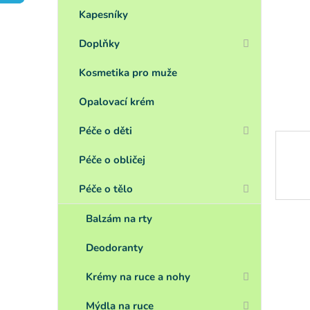
a
n
Kapesníky
e
Doplňky
l
Kosmetika pro muže
Opalovací krém
Péče o děti
Péče o obličej
Péče o tělo
Balzám na rty
Deodoranty
Krémy na ruce a nohy
Mýdla na ruce