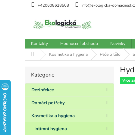
Přejít
+420608628508
info@ekologicka-domacnost.c
na
obsah
Kontakty
Hodnocení obchodu
Novinky
Domů
Kosmetika a hygiena
Péče o tělo
S
Hydr
P
Kategorie
Přeskočit
o
kategorie
Více z
s
t
Dezinfekce
r
a
Domácí potřeby
n
n
Kosmetika a hygiena
í
p
Intimní hygiena