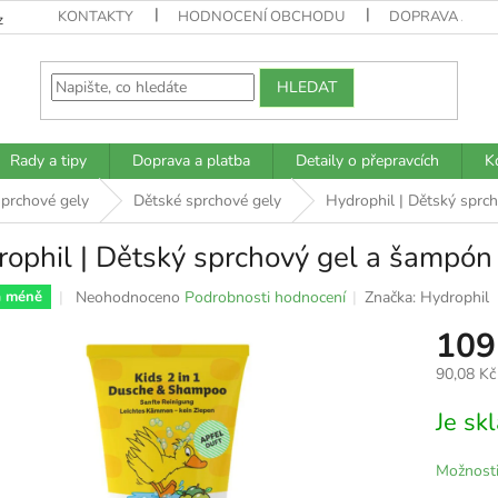
KONTAKTY
HODNOCENÍ OBCHODU
DOPRAVA A PL
z
HLEDAT
Rady a tipy
Doprava a platba
Detaily o přepravcích
K
prchové gely
Dětské sprchové gely
Hydrophil | Dětský sprc
ophil | Dětský sprchový gel a šampón
Průměrné
Neohodnoceno
Podrobnosti hodnocení
Značka:
Hydrophil
a méně
hodnocení
109
produktu
je
90,08 Kč
0,0
z
Měrná
Je s
5
cena:
hvězdiček.
Možnosti