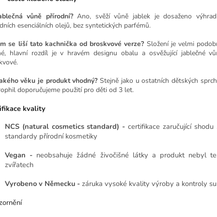
ablečná vůně přírodní?
Ano, svěží vůně jablek je dosaženo výhra
odních esenciálních olejů, bez syntetických parfémů.
m se liší tato kachnička od broskvové verze?
Složení je velmi podob
né, hlavní rozdíl je v hravém designu obalu a osvěžující jablečné v
kvové.
akého věku je produkt vhodný?
Stejně jako u ostatních dětských sprc
ophil doporučujeme použití pro děti od 3 let.
ifikace kvality
NCS (natural cosmetics standard) -
certifikace zaručující shodu
standardy přírodní kosmetiky
Vegan -
neobsahuje žádné živočišné látky a produkt nebyl t
zvířatech
Vyrobeno v Německu -
záruka vysoké kvality výroby a kontroly su
ornění