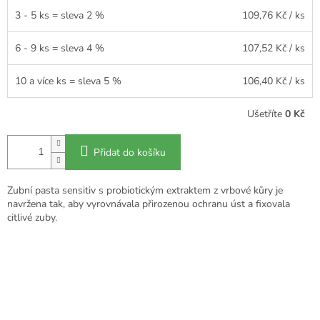
3 - 5 ks = sleva 2 %
109,76 Kč
/ ks
6 - 9 ks = sleva 4 %
107,52 Kč
/ ks
10 a více ks = sleva 5 %
106,40 Kč
/ ks
Ušetříte
0 Kč
Přidat do košíku
Zubní pasta sensitiv s probiotickým extraktem z vrbové kůry je
navržena tak, aby vyrovnávala přirozenou ochranu úst a fixovala
citlivé zuby.