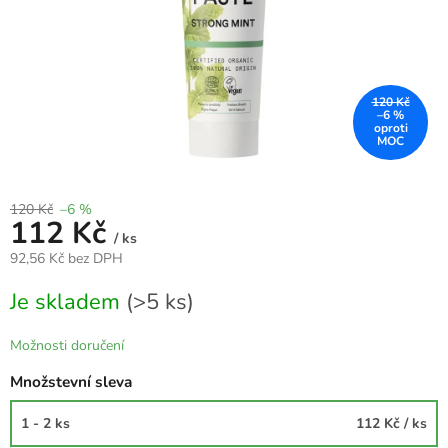
120 Kč
–6 %
120 Kč
–6 %
112 Kč
/ ks
92,56 Kč bez DPH
Měrná
Je skladem
(>5 ks)
cena:
Možnosti doručení
Množstevní sleva
1 - 2 ks
112 Kč
/ ks