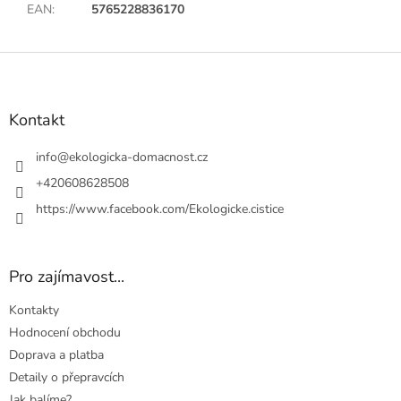
EAN
:
5765228836170
Z
á
p
a
Kontakt
t
í
info
@
ekologicka-domacnost.cz
+420608628508
https://www.facebook.com/Ekologicke.cistice
Pro zajímavost...
Kontakty
Hodnocení obchodu
Doprava a platba
Detaily o přepravcích
Jak balíme?