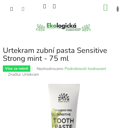
Přejít
NÁKU
na
obsah
KOŠÍK
Urtekram zubní pasta Sensitive
Strong mint - 75 ml
Průměrné
Neohodnoceno
Podrobnosti hodnocení
Více za méně
hodnocení
Značka:
Urtekram
produktu
je
0,0
z
5
hvězdiček.