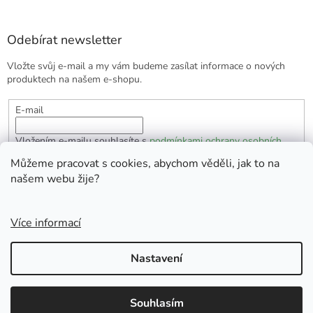
Odebírat newsletter
Vložte svůj e-mail a my vám budeme zasílat informace o nových
produktech na našem e-shopu.
E-mail
Vložením e-mailu souhlasíte s
podmínkami ochrany osobních
údajů
Můžeme pracovat s cookies, abychom věděli, jak to na
našem webu žije?
PŘIHLÁSIT SE
Více informací
Vytvořil Shoptet
Nastavení
Copyright 2026
EKOlogická domácnost
. Všechna práva
Souhlasím
vyhrazena.