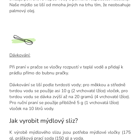
Naše mýdlo se liší od mnoha jiných na trhu tím, že neobsahuje
palmový olej.
Dávkování:
Při praní v pračce se vločky rozpustí v teplé vodě a přidají k
prádlu přímo do bubnu pračky.
Dávkování se liší podle tvrdosti vody; pro měkkou a středně
tvrdou vodu se použije asi 10 g (2 vrchovaté lžíce) vloček, pro
tvrdou vodu se dávka zvýší až na 20 gramů (4 vrchovaté lžíce).
Pro ruční praní se použije přibližně 5 g (1 vrchovatá lžíce)
vloček na 10 litrů vody.
Jak vyrobit mýdlový sliz?
K výrobě mýdlového slizu jsou potřeba mýdlové vločky (175
g), prášková prací soda (150 g) a voda.