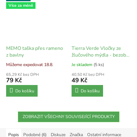
Více za méně
MEMO taška přes rameno
Tierra Verde Vločky ze
z bavlny
žlučového mýdla - bezobal
- 100 g
Můžeme expedovat 18.8.
Je skladem
(5 ks)
65,29 Kč bez DPH
40,50 Kč bez DPH
79 Kč
49 Kč
Do košíku
Do košíku
ZOBRAZIT VŠECHNY SOUVISEJÍCÍ PRODUKTY
Popis
Podobné (6)
Diskuze
Značka
Ostatní informace