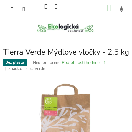
Přejít
NÁKU
na
obsah
KOŠÍK
Tierra Verde Mýdlové vločky - 2,5 kg
Průměrné
Neohodnoceno
Podrobnosti hodnocení
Bez plastu
hodnocení
Značka:
Tierra Verde
produktu
je
0,0
z
5
hvězdiček.