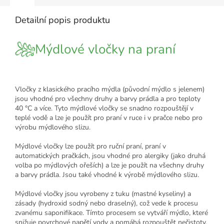
Detailní popis produktu
Mýdlové vločky na praní
Vločky z klasického pracího mýdla (původní mýdlo s jelenem)
jsou vhodné pro všechny druhy a barvy prádla a pro teploty
40 °C a více. Tyto mýdlové vločky se snadno rozpouštějí v
teplé vodě a lze je použít pro praní v ruce i v pračce nebo pro
výrobu mýdlového slizu.
Mýdlové vločky lze použít pro ruční praní, praní v
automatických pračkách, jsou vhodné pro alergiky (jako druhá
volba po mýdlových ořeších) a lze je použít na všechny druhy
a barvy prádla. Jsou také vhodné k výrobě mýdlového slizu.
Mýdlové vločky jsou vyrobeny z tuku (mastné kyseliny) a
zásady (hydroxid sodný nebo draselný), což vede k procesu
zvanému saponifikace. Tímto procesem se vytváří mýdlo, které
snižuje povrchové napětí vody a pomáhá rozpouštět nečistoty.