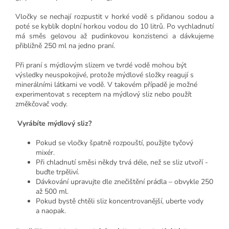
Vločky se nechají rozpustit v horké vodě s přidanou sodou a
poté se kyblík doplní horkou vodou do 10 litrů. Po vychladnutí
má směs gelovou až pudinkovou konzistenci a dávkujeme
přibližně 250 ml na jedno praní.
Při praní s mýdlovým slizem ve tvrdé vodě mohou být
výsledky neuspokojivé, protože mýdlové složky reagují s
minerálními látkami ve vodě. V takovém případě je možné
experimentovat s receptem na mýdlový sliz nebo použít
změkčovač vody.
Vyrábíte mýdlový sliz?
Pokud se vločky špatně rozpouští, použijte tyčový
mixér.
Při chladnutí směsi někdy trvá déle, než se sliz utvoří -
buďte trpěliví.
Dávkování upravujte dle znečištění prádla – obvykle 250
až 500 ml.
Pokud bystě chtěli sliz koncentrovanější, uberte vody
a naopak.