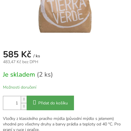
585 Kč
/ ks
483,47 Kč bez DPH
Měrná
Je skladem
(2 ks)
cena:
Možnosti doručení
Přidat do košíku
Vločky z klasického pracího mýdla (původní mýdlo s jelenem)
vhodné pro všechny druhy a barvy prádla a teploty od 40 °C. Pro
praní v ruce i pračce.