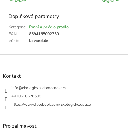
Doplňkové parametry
Kategorie
:
Praní a péče o prádlo
EAN
:
8594165002730
Vůně
:
Levandule
Z
á
p
a
Kontakt
t
í
info
@
ekologicka-domacnost.cz
+420608628508
https://www.facebook.com/Ekologicke.cistice
Pro zajímavost...