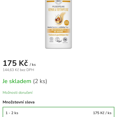
175 Kč
/ ks
144,63 Kč bez DPH
Měrná
Je skladem
(2 ks)
cena:
Možnosti doručení
Množstevní sleva
1 - 2 ks
175 Kč
/ ks