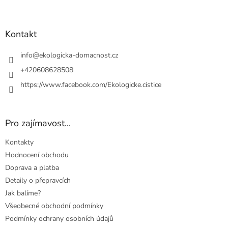
Z
á
p
a
Kontakt
t
í
info
@
ekologicka-domacnost.cz
+420608628508
https://www.facebook.com/Ekologicke.cistice
Pro zajímavost...
Kontakty
Hodnocení obchodu
Doprava a platba
Detaily o přepravcích
Jak balíme?
Všeobecné obchodní podmínky
Podmínky ochrany osobních údajů