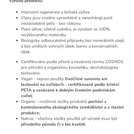
Výhody produktu:
Intenzivní regenerace a bohatá výživa
Vlasy jsou snadno upravitelné a zanechávají pocit
neodolatelné péče - bez silikonu
Plast láhve, včetně uzávěru, je vyroben ze 100%
recyklovaného materiálu
Biologicky odbouratelné přípravky bez minerálních olejů
a bez umělých vonných látek, barviv a konzervačních
látek
Certifikováno podle přísné a nezávislé normy COSMOS
pro přírodní a organickou kosmetiku; dermatologicky
testováno;
Vegan - nejsou použity
živočišné suroviny ani
testování na zvířatech - certifikované podle kritérií
PETA a zavázané k dobrým životním podmínkám
zvířat;
Organic - rostlinné složky produktů
pochází z
kontrolovaného ekologického zemědělství a z vlastní
produkce;
Natrue - všechny složky použité při výrobě musí být
přírodního původu či v bio kvalitě.