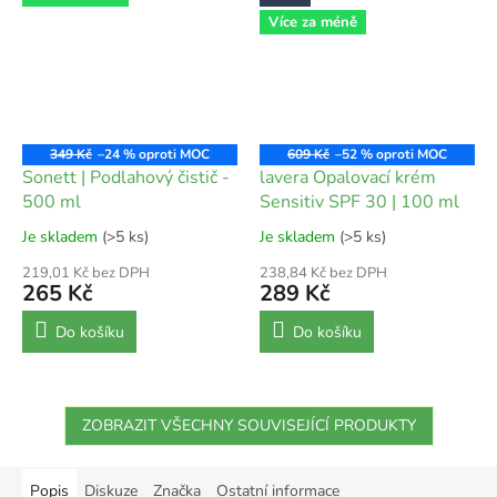
Více za méně
349 Kč
–24 %
609 Kč
–52 %
Sonett | Podlahový čistič -
lavera Opalovací krém
500 ml
Sensitiv SPF 30 | 100 ml
Je skladem
(>5 ks)
Je skladem
(>5 ks)
219,01 Kč bez DPH
238,84 Kč bez DPH
265 Kč
289 Kč
Do košíku
Do košíku
ZOBRAZIT VŠECHNY SOUVISEJÍCÍ PRODUKTY
Popis
Diskuze
Značka
Ostatní informace