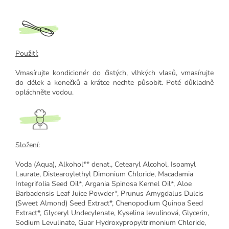
Použití:
Vmasírujte kondicionér do čistých, vlhkých vlasů, vmasírujte
do délek a konečků a krátce nechte působit. Poté důkladně
opláchněte vodou.
Složení:
Voda (Aqua), Alkohol** denat., Cetearyl Alcohol, Isoamyl
Laurate, Distearoylethyl Dimonium Chloride, Macadamia
Integrifolia Seed Oil*, Argania Spinosa Kernel Oil*, Aloe
Barbadensis Leaf Juice Powder*, Prunus Amygdalus Dulcis
(Sweet Almond) Seed Extract*, Chenopodium Quinoa Seed
Extract*, Glyceryl Undecylenate, Kyselina levulinová, Glycerin,
Sodium Levulinate, Guar Hydroxypropyltrimonium Chloride,