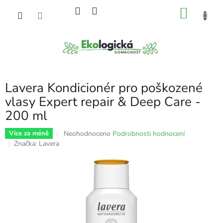
Přejít
NÁKU
na
obsah
KOŠÍK
Lavera Kondicionér pro poškozené
vlasy Expert repair & Deep Care -
200 ml
Průměrné
Neohodnoceno
Podrobnosti hodnocení
Více za méně
hodnocení
Značka:
Lavera
produktu
je
0,0
z
5
hvězdiček.